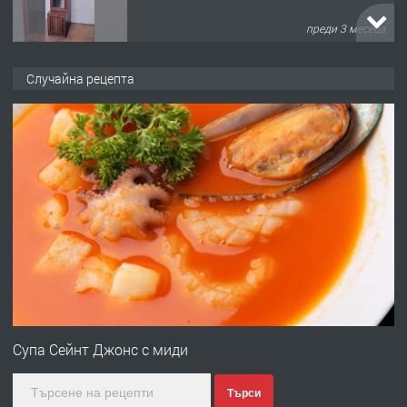
преди 3 месеца
ПРЕДЛАГА
🌟HYUNDAI i10 - 2024 | Само 55 лв./
Случайна рецепта
ден от DL RENT🌟
преди 10 месеца
ПРЕДЛАГА
Професионална броячна машина -
със сертификат от ЕЦБ
преди 1 година
ПРЕДЛАГА
Професионална зеленчукорезачка
за заведения и дома
Супа Сейнт Джонс с миди
Търси
преди 1 година