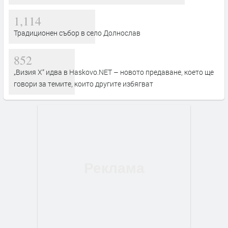
1,114
Традиционен събор в село Долнослав
852
„Визия Х“ идва в Haskovo.NET – новото предаване, което ще
говори за темите, които другите избягват