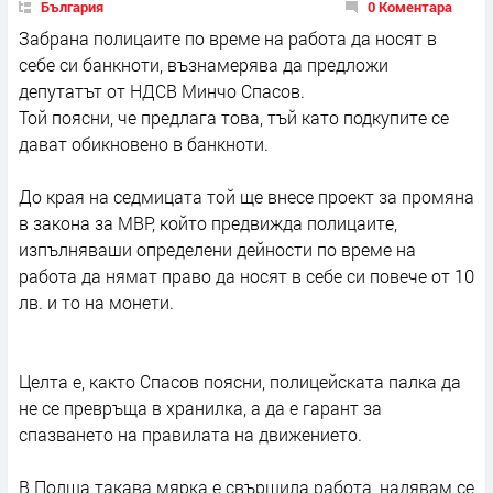
България
0 Коментара
Забрана полицаите по време на работа да носят в
себе си банкноти, възнамерява да предложи
депутатът от НДСВ Минчо Спасов.
Той поясни, че предлага това, тъй като подкупите се
дават обикновено в банкноти.
До края на седмицата той ще внесе проект за промяна
в закона за МВР, който предвижда полицаите,
изпълняваши определени дейности по време на
работа да нямат право да носят в себе си повече от 10
лв. и то на монети.
Целта е, както Спасов поясни, полицейската палка да
не се превръща в хранилка, а да е гарант за
спазването на правилата на движението.
В Полша такава мярка е свършила работа, надявам се