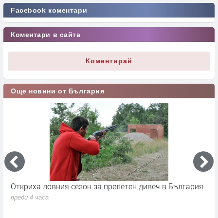
Facebook коментари
Коментари в сайта
Коментирай
Още новини от България
Откриха ловния сезон за прелетен дивеч в България
Н
н
преди 4 часа
п