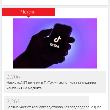
Четени
2,706
Haskovo.NET вече е и в TikTok – част от новата медийна
кампания на медията
2,263
Голяма част от Асеновград отново без водоподаване днес