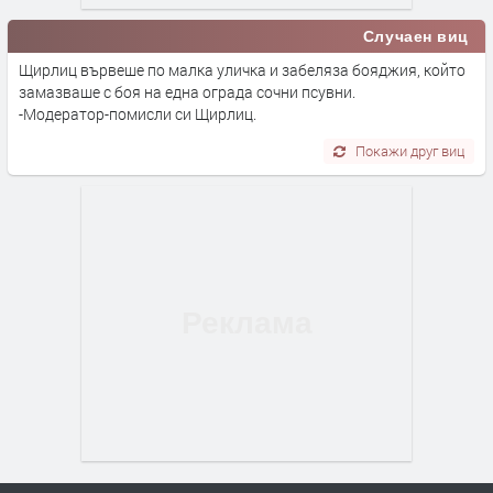
Случаен виц
Щирлиц вървеше по малка уличка и забеляза бояджия, който
замазваше с боя на една ограда сочни псувни.
-Модератор-помисли си Щирлиц.
Покажи друг виц