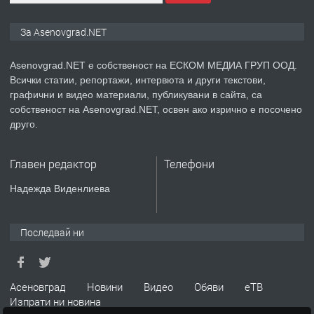
ПРЕДЛАГА
Дава под наем Асеновград
За Asenovgrad.NET
Asenovgrad.NET е собственост на ЕСКОМ МЕДИА ГРУП ООД.
Всички статии, репортажи, интервюта и други текстови,
преди 2 години
графични и видео материали, публикувани в сайта, са
собственост на Asenovgrad.NET, освен ако изрично е посочено
ПРЕДЛАГА
Давам индивидуалани уроци по
друго.
Немски език
Главен редактор
Телефони
преди 2 години
Надежда Виденлиева
ПРЕДЛАГА
ремонт на покриви
Последвай ни
преди 2 години
Асеновград
Новини
Видео
Обяви
еТВ
Изпрати ни новина
ПРЕДЛАГА
Висококачествени Целофанови