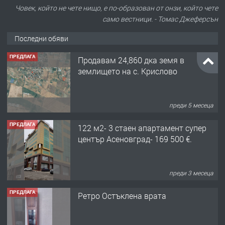
Човек, който не чете нищо, е по-образован от онзи, който чете
само вестници. - Томас Джеферсън
Последни обяви
ПРЕДЛАГА
Продавам 24,860 дка земя в
землището на с. Крислово
преди 5 месеца
ПРЕДЛАГА
122 м2- 3 стаен апартамент супер
център Асеновград- 169 500 €.
преди 3 месеца
ПРЕДЛАГА
Ретро Остъклена врата