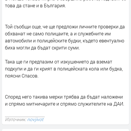
това да стане и в България.
Той съобщи още, че ще предложи личните проверки да
обхванат не само полицаите, а и служебните им
автомобили и полицейските будки, където евентуално
биха могли да бъдат скрити суми.
Така ще ги предпазим от изкушението да вземат
подкупи и да ги крият в полицейската кола или будка,
поясни Спасов.
Според него такива мерки трябва да бъдат наложени
и спрямо митничарите и спрямо служителите на ДАИ.
Източник:
novjivot