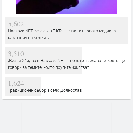
5,602
Haskovo.NET вече е и в TikTok – част от новата медийна
кампания на медията
3,510
„Визия Х“ идва в Haskovo.NET – новото предаване, което ще
говори за темите, които другите избягват
1,624
Традиционен събор в село Долнослав