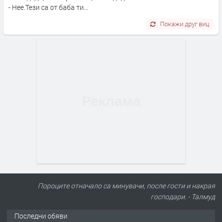
- Нее.Тези са от баба ти...
Покажи друг виц
Пороците отначало са минувачи, после гости и накрая
господари. - Талмуд
Последни обяви