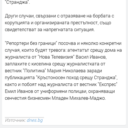
"Странджа".
Други случаи, свързани с отразяване на борбата с
корупцията и организираната престъпност, също
свидетелстват за напрегнатата ситуация.
"Репортери без граници" посочва и няколко конкретни
случая, които будят тревога: атентатът срещу дома на
журналиста от "Нова Телевизия" Васил Иванов,
заплахите с киселина срещу журналистката от
вестник "Политика" Мария Николаева заради
публикацията "Кръстоносен поход срещу Странджа",
както и побоят над журналиста от вестник "Експрес"
Емил Иванов от униформени полицаи, охраняващи
сенчестия бизнесмен Младен Михалев-Маджо.
Източник:
dnes.bg