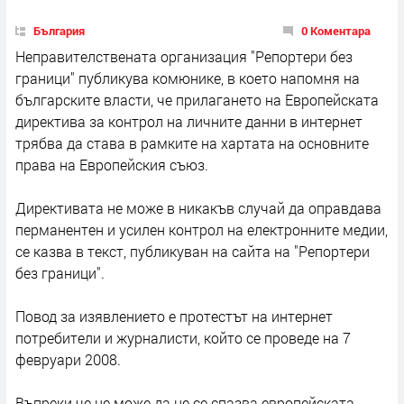
България
0 Коментара
Неправителствената организация "Репортери без
граници" публикува комюнике, в което напомня на
българските власти, че прилагането на Европейската
директива за контрол на личните данни в интернет
трябва да става в рамките на хартата на основните
права на Европейския съюз.
Директивата не може в никакъв случай да оправдава
перманентен и усилен контрол на електронните медии,
се казва в текст, публикуван на сайта на "Репортери
без граници".
Повод за изявлението е протестът на интернет
потребители и журналисти, който се проведе на 7
февруари 2008.
Въпреки че не може да не се спазва европейската