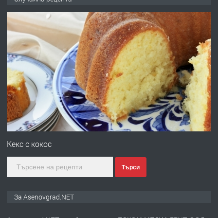
ден от DL RENT🌟
преди 10 месеца
ПРЕДЛАГА
Професионална броячна машина -
със сертификат от ЕЦБ
преди 1 година
ПРЕДЛАГА
Професионална зеленчукорезачка
за заведения и дома
Кекс с кокос
Търси
преди 1 година
ПРЕДЛАГА
Дава под наем Асеновград
За Asenovgrad.NET