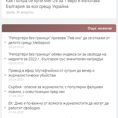
Как Полша си купи МиГ-29 за 1 евро и използва
С
България за коз срещу Украйна
п
преди 36 минути
Още новини
"Репортери без граници" призова "Лев инс" да се откаже от
делото срещу Mediapool
09.03.2023
"Репортери без граници" обяви индекса си за свобода на
медиите за 2022 г.; България със значителен напредък
03.05.2022
Превод в ефир: Мутафчийски от сутрин до вечер и
журналистически убийства
25.04.2020
Сърбия - опасна за журналисти, с популярни фалшиви
новини, с осем позиции пред нас
21.04.2020
ЕК: Днес е по-важно от всякога журналистите да могат да
работят свободно
21.04.2020