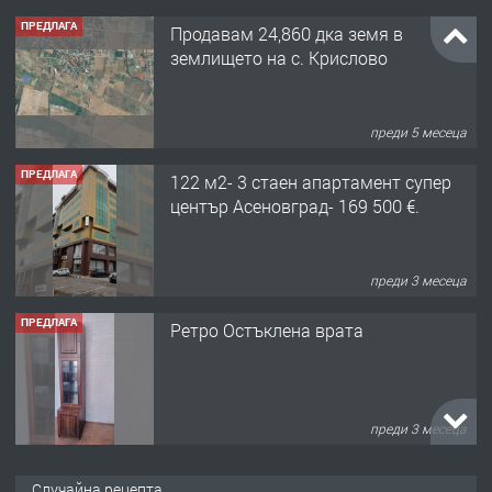
ПРЕДЛАГА
Продавам 24,860 дка земя в
землището на с. Крислово
преди 5 месеца
ПРЕДЛАГА
122 м2- 3 стаен апартамент супер
център Асеновград- 169 500 €.
преди 3 месеца
ПРЕДЛАГА
Ретро Остъклена врата
преди 3 месеца
ПРЕДЛАГА
🌟HYUNDAI i10 - 2024 | Само 55 лв./
Случайна рецепта