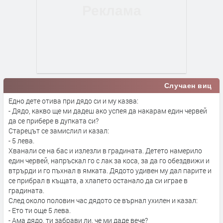
Случаен виц
Едно дете отива при дядо си и му казва:
- Дядо, какво ще ми дадеш ако успея да накарам един червей
да се прибере в дупката си?
Старецът се замислил и казал:
- 5 лева.
Хванали се на бас и излезли в градината. Детето намерило
един червей, напръскал го с лак за коса, за да го обездвижи и
втрърди и го пъхнал в ямката. Дядото удивен му дал парите и
се прибрал в къщата, а хлапето останало да си играе в
градината.
След около половин час дядото се върнал ухилен и казал:
- Ето ти още 5 лева.
- Ама дядо, ти забрави ли, че ми даде вече?