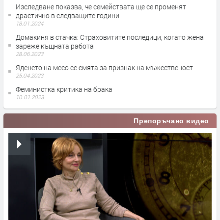
Изследване показва, че семействата ще се променят
драстично в следващите години
18.01.2024
Домакиня в стачка: Страховитите последици, когато жена
зареже къщната работа
28.06.2023
Яденето на месо се смята за признак на мъжественост
25.04.2023
Феминистка критика на брака
10.01.2023
Препоръчано видео