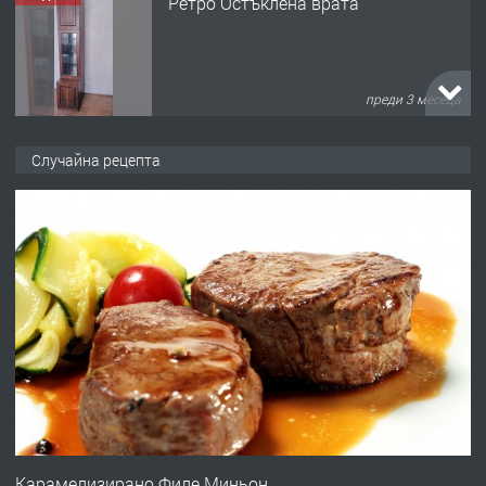
Ретро Остъклена врата
преди 3 месеца
ПРЕДЛАГА
🌟HYUNDAI i10 - 2024 | Само 55 лв./
Случайна рецепта
ден от DL RENT🌟
преди 10 месеца
ПРЕДЛАГА
Професионална броячна машина -
със сертификат от ЕЦБ
преди 1 година
ПРЕДЛАГА
Професионална зеленчукорезачка
за заведения и дома
Карамелизирано Филе Миньон