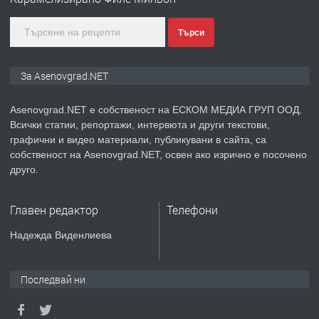
Търси
преди 1 година
ПРЕДЛАГА
Дава под наем Асеновград
За Asenovgrad.NET
Asenovgrad.NET е собственост на ЕСКОМ МЕДИА ГРУП ООД.
Всички статии, репортажи, интервюта и други текстови,
преди 2 години
графични и видео материали, публикувани в сайта, са
собственост на Asenovgrad.NET, освен ако изрично е посочено
ПРЕДЛАГА
Давам индивидуалани уроци по
друго.
Немски език
Главен редактор
Телефони
преди 2 години
Надежда Виденлиева
ПРЕДЛАГА
ремонт на покриви
Последвай ни