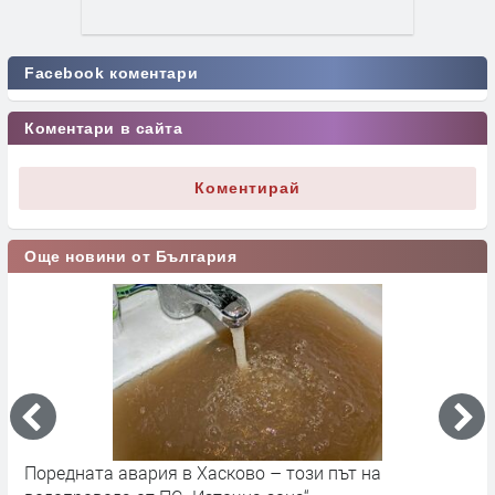
Facebook коментари
Коментари в сайта
Коментирай
Още новини от България
Поредната авария в Хасково – този път на
Д