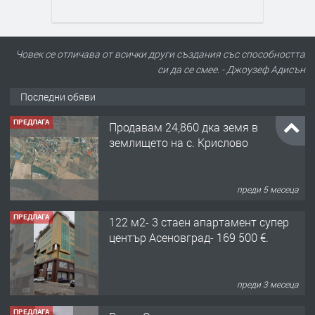
Човек се отличава от всички други създания със способността
си да се смее. - Джоузеф Адисън
Последни обяви
ПРЕДЛАГА
Продавам 24,860 дка земя в
землището на с. Крислово
преди 5 месеца
ПРЕДЛАГА
122 м2- 3 стаен апартамент супер
център Асеновград- 169 500 €.
преди 3 месеца
ПРЕДЛАГА