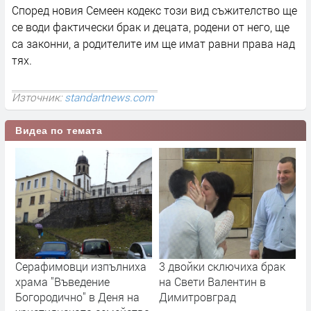
Според новия Семеен кодекс този вид съжителство ще
се води фактически брак и децата, родени от него, ще
са законни, а родителите им ще имат равни права над
тях.
Източник:
standartnews.com
Видеа по темата
Серафимовци изпълниха
3 двойки сключиха брак
храма "Въведение
на Свети Валентин в
Богородично" в Деня на
Димитровград