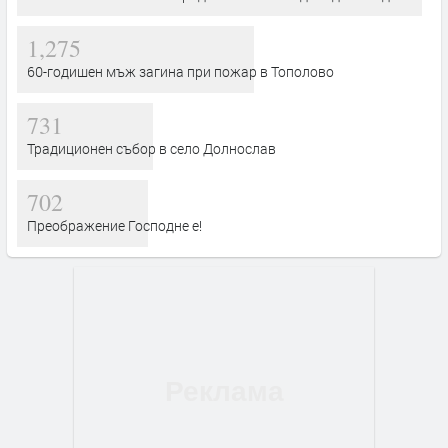
1,275
60-годишен мъж загина при пожар в Тополово
731
Традиционен събор в село Долнослав
702
Преображение Господне е!