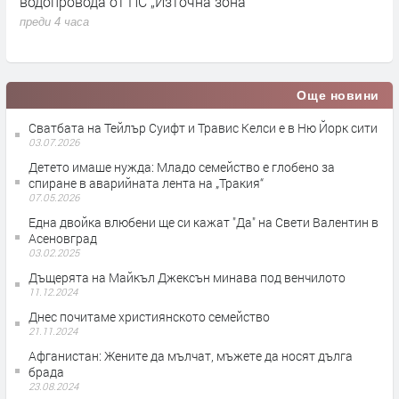
е.
водопровода от ПС „Източна зона“
п
преди 4 часа
Още новини
Сватбата на Тейлър Суифт и Травис Келси е в Ню Йорк сити
03.07.2026
Детето имаше нужда: Младо семейство е глобено за
спиране в аварийната лента на „Тракия“
07.05.2026
Една двойка влюбени ще си кажат "Да" на Свети Валентин в
Асеновград
03.02.2025
Дъщерята на Майкъл Джексън минава под венчилото
11.12.2024
Днес почитаме християнското семейство
21.11.2024
Афганистан: Жените да мълчат, мъжете да носят дълга
брада
23.08.2024