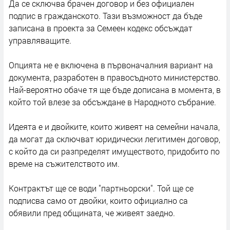
Да се сключва брачен договор и без официален
подпис в гражданското. Тази възможност да бъде
записана в проекта за Семеен кодекс обсъждат
управляващите.
Опцията не е включена в първоначалния вариант на
документа, разработен в правосъдното министерство.
Най-вероятно обаче тя ще бъде дописана в момента, в
който той влезе за обсъждане в Народното събрание.
Идеята е и двойките, които живеят на семейни начала,
да могат да сключват юридически легитимен договор,
с който да си разпределят имуществото, придобито по
време на съжителството им.
Контрактът ще се води "партньорски". Той ще се
подписва само от двойки, които официално са
обявили пред общината, че живеят заедно.