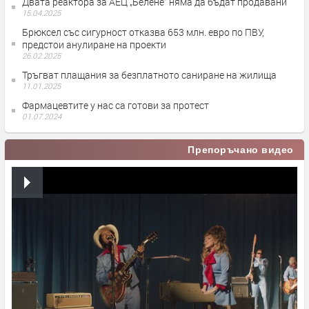
Двата реактора за АЕЦ „Белене“ няма да бъдат продавани
15.04.2025
Брюксел със сигурност отказва 653 млн. евро по ПВУ,
предстои анулиране на проекти
26.02.2025
Тръгват плащания за безплатното саниране на жилища
11.01.2025
Фармацевтите у нас са готови за протест
01.07.2024
Препоръчано видео