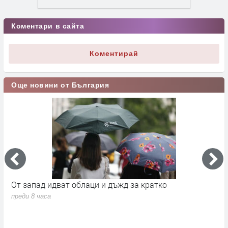
Коментари в сайта
Коментирай
Още новини от България
а
От запад идват облаци и дъжд за кратко
П
в
преди 8 часа
п