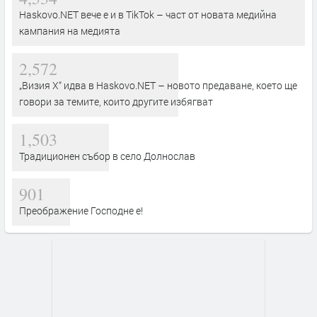
Haskovo.NET вече е и в TikTok – част от новата медийна
кампания на медията
2,572
„Визия Х“ идва в Haskovo.NET – новото предаване, което ще
говори за темите, които другите избягват
1,503
Традиционен събор в село Долнослав
901
Преображение Господне е!