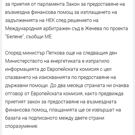
за приетия от парламента Закон за предоставяне на
възмездна финансова помощ за изплащането на
задълженията на НЕК след решението на
Международния арбитражен съд в Женева по проекта
"Белене", съобщи МЕ.
Според министър Петкова още на следващия ден
Министерството на енергетиката е изпратило
информацията до Европейската комисия с цел
спазването на изискванията по предоставяне на
държавни помощи. До два месеца страната ни очаква
отговор от Европейската комисия, както предвижда
приетият закон за предоставяне на възмездната
финансова помощ, плащанията ще се извършат на
базата на подписаното между двете страни
споразумение.