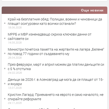
Още новини
Край на безплатния обяд: Полицаи, военни и чиновници да
плащат осигуровки като всички останали?
18.06.2026
МРРБ и МВР изненадващо скриха ключови данни от
сайтовете си
14.05.2026
Министри почетоха паметта на жертвите на лагера „Белене“
по повод 77 години от създаването му
28.04.2026
През февруари, март и април можем да платим данъците си
с 5 % отстъпка
04.02.2026
Данъци за 2026 г. в Асеновград ще мога да се плащат от 15-
и януари
13.01.2026
Кристин Лагард: Приемането на еврото е само началото, не
спирайте реформите
04.11.2025