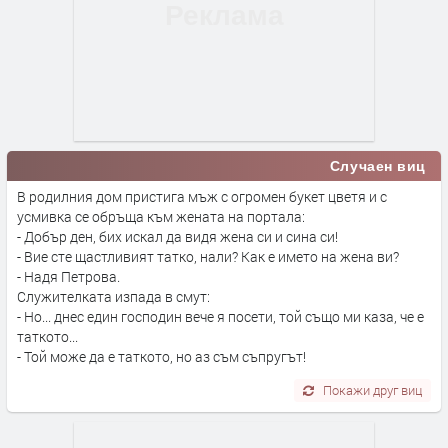
Случаен виц
В родилния дом пристига мъж с огромен букет цветя и с
усмивка се обръща към жената на портала:
- Добър ден, бих искал да видя жена си и сина си!
- Вие сте щастливият татко, нали? Как е името на жена ви?
- Надя Петрова.
Служителката изпада в смут:
- Но... днес един господин вече я посети, той също ми каза, че е
таткото...
- Той може да е таткото, но аз съм съпругът!
Покажи друг виц