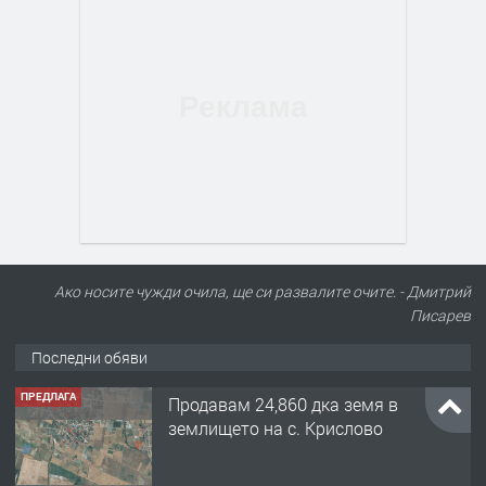
Ако носите чужди очила, ще си развалите очите. - Дмитрий
Писарев
Последни обяви
ПРЕДЛАГА
Продавам 24,860 дка земя в
землището на с. Крислово