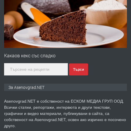
ПРЕДЛАГА
Професионална броячна машина -
със сертификат от ЕЦБ
преди 1 година
ПРЕДЛАГА
Професионална зеленчукорезачка
за заведения и дома
Какаов кекс със сладко
Търси
преди 1 година
ПРЕДЛАГА
Дава под наем Асеновград
За Asenovgrad.NET
Asenovgrad.NET е собственост на ЕСКОМ МЕДИА ГРУП ООД.
Всички статии, репортажи, интервюта и други текстови,
преди 2 години
графични и видео материали, публикувани в сайта, са
собственост на Asenovgrad.NET, освен ако изрично е посочено
ПРЕДЛАГА
Давам индивидуалани уроци по
друго.
Немски език