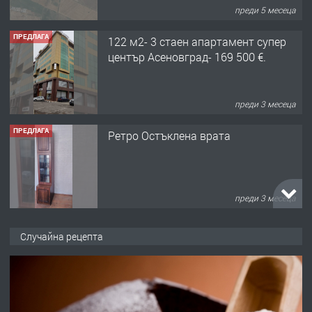
преди 5 месеца
ПРЕДЛАГА
122 м2- 3 стаен апартамент супер
център Асеновград- 169 500 €.
преди 3 месеца
ПРЕДЛАГА
Ретро Остъклена врата
преди 3 месеца
ПРЕДЛАГА
🌟HYUNDAI i10 - 2024 | Само 55 лв./
Случайна рецепта
ден от DL RENT🌟
преди 10 месеца