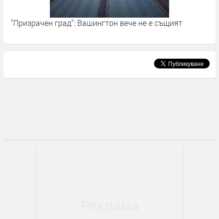
на
"Призрачен град": Вашингтон вече не е същият
К
п