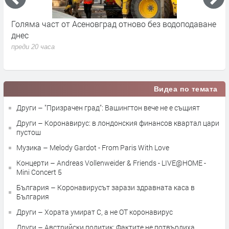
Голяма част от Асеновград отново без водоподаване
6
днес
п
преди 20 часа
Видеа по темата
Други – "Призрачен град": Вашингтон вече не е същият
Други – Коронавирус: в лондонския финансов квартал цари
пустош
Музика – Melody Gardot - From Paris With Love
Концерти – Andreas Vollenweider & Friends - LIVE@HOME -
Mini Concert 5
България – Коронавирусът зарази здравната каса в
България
Други – Хората умират С, а не ОТ коронавирус
Други – Австрийски политик: Фактите не потвърдиха