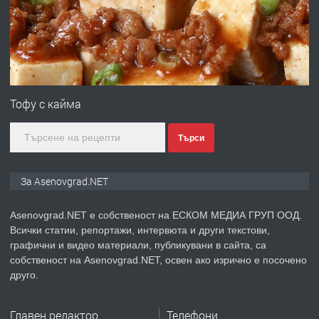
преди 1 година
ПРЕДЛАГА
Професионална зеленчукорезачка
за заведения и дома
Тофу с кайма
Търси
преди 1 година
ПРЕДЛАГА
Дава под наем Асеновград
За Asenovgrad.NET
Asenovgrad.NET е собственост на ЕСКОМ МЕДИА ГРУП ООД.
Всички статии, репортажи, интервюта и други текстови,
преди 2 години
графични и видео материали, публикувани в сайта, са
собственост на Asenovgrad.NET, освен ако изрично е посочено
ПРЕДЛАГА
Давам индивидуалани уроци по
друго.
Немски език
Главен редактор
Телефони