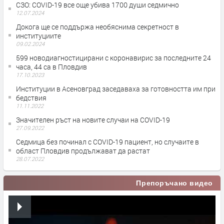
СЗО: COVID-19 все още убива 1700 души седмично
12.07.2024
Докога ще се поддържа необяснима секретност в
институциите
09.02.2024
599 новодиагностицирани с коронавирис за последните 24
часа, 44 са в Пловдив
17.10.2023
Институции в Асеновград заседаваха за готовността им при
бедствия
11.11.2022
Значителен ръст на новите случаи на COVID-19
27.09.2022
Седмица без починал с COVID-19 пациент, но случаите в
област Пловдив продължават да растат
28.07.2022
Препоръчано видео