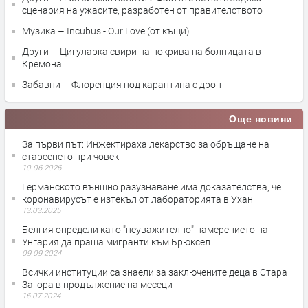
сценария на ужасите, разработен от правителството
Музика – Incubus - Our Love (от къщи)
Други – Цигуларка свири на покрива на болницата в
Кремона
Забавни – Флоренция под карантина с дрон
Още новини
За първи път: Инжектираха лекарство за обръщане на
стареенето при човек
10.06.2026
Германското външно разузнаване има доказателства, че
коронавирусът е изтекъл от лабораторията в Ухан
13.03.2025
Белгия определи като "неуважително" намерението на
Унгария да праща мигранти към Брюксел
09.09.2024
Всички институции са знаели за заключените деца в Стара
Загора в продължение на месеци
16.07.2024