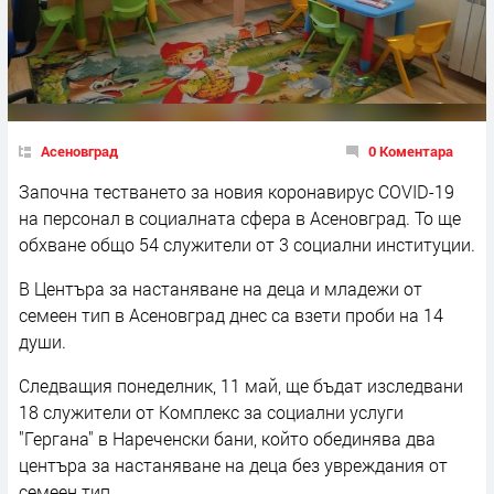
Асеновград
0 Коментара
Започна тестването за новия коронавирус COVID-19
на персонал в социалната сфера в Асеновград. То ще
обхване общо 54 служители от 3 социални институции.
В Центъра за настаняване на деца и младежи от
семеен тип в Асеновград днес са взети проби на 14
души.
Следващия понеделник, 11 май, ще бъдат изследвани
18 служители от Комплекс за социални услуги
"Гергана" в Нареченски бани, който обединява два
центъра за настаняване на деца без увреждания от
семеен тип.