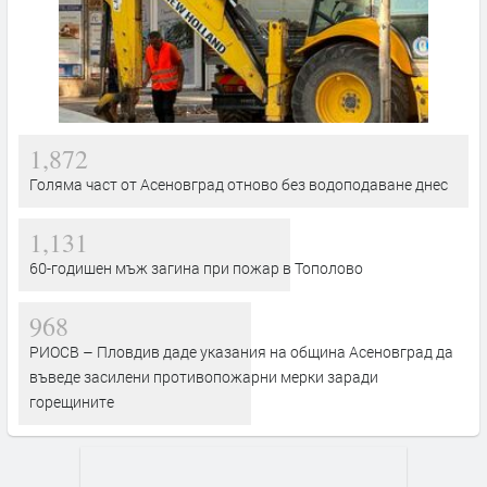
1,872
Голяма част от Асеновград отново без водоподаване днес
1,131
60-годишен мъж загина при пожар в Тополово
968
РИОСВ – Пловдив даде указания на община Асеновград да
въведе засилени противопожарни мерки заради
горещините