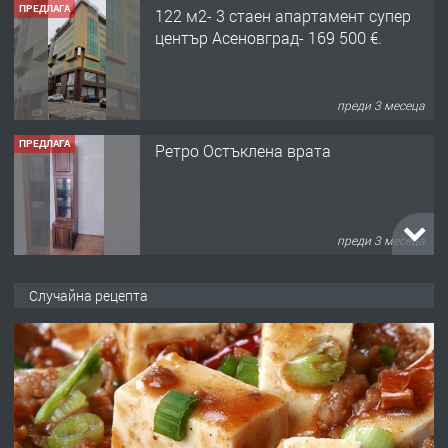
ПРЕДЛАГА
122 м2- 3 стаен апартамент супер
център Асеновград- 169 500 €.
преди 3 месеца
ПРЕДЛАГА
Ретро Остъклена врата
преди 3 месеца
ПРЕДЛАГА
🌟HYUNDAI i10 - 2024 | Само 55 лв./
Случайна рецепта
ден от DL RENT🌟
преди 10 месеца
ПРЕДЛАГА
Професионална броячна машина -
със сертификат от ЕЦБ