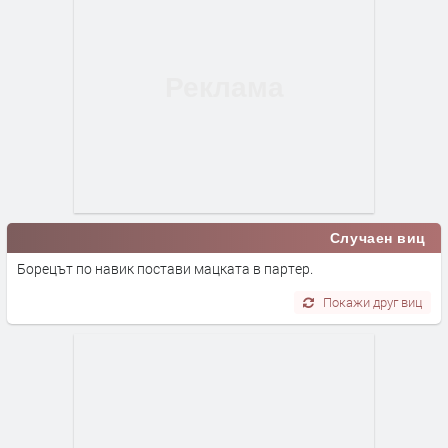
Случаен виц
Борецът по навик постави мацката в партер.
Покажи друг виц