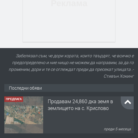
Забелязал съм, че дори хората, които твърдят, че всичко е
предопределено и ние нищо не можем да направим, за да го
променим, дори и те се оглеждат преди да пресекат улицата .-
Стивън Хокинг
Последни обяви
ПРЕДЛАГА
Продавам 24,860 дка земя в
землището на с. Крислово
преди 5 месеца