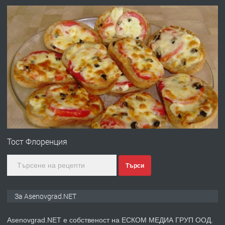
преди 10 месеца
ПРЕДЛАГА
Професионална броячна машина -
със сертификат от ЕЦБ
преди 1 година
ПРЕДЛАГА
Професионална зеленчукорезачка
за заведения и дома
Тост Флоренция
Търси
преди 1 година
ПРЕДЛАГА
Дава под наем Асеновград
За Asenovgrad.NET
Asenovgrad.NET е собственост на ЕСКОМ МЕДИА ГРУП ООД.