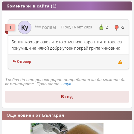
Коментари в сайта (1)
Ку
*** голям
2
-2
1
11:42, 16 окт 2023
Болни мозъци още лятото отмениха карантията това са
приумици на някой добре угоен покрай грипа чиновник
Отговор
Трябва да сте регистриран потребител за да можете да
коментирате. Правилата -
тук
.
Вход
Още новини от България