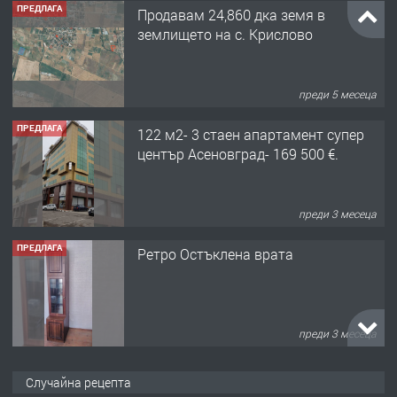
ПРЕДЛАГА
Продавам 24,860 дка земя в
землището на с. Крислово
преди 5 месеца
ПРЕДЛАГА
122 м2- 3 стаен апартамент супер
център Асеновград- 169 500 €.
преди 3 месеца
ПРЕДЛАГА
Ретро Остъклена врата
преди 3 месеца
ПРЕДЛАГА
🌟HYUNDAI i10 - 2024 | Само 55 лв./
Случайна рецепта
ден от DL RENT🌟