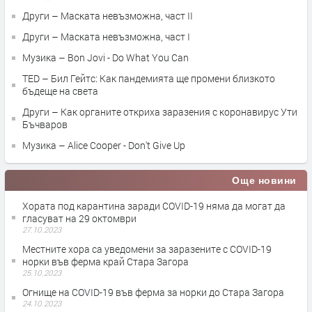
Други – Маската невъзможна, част II
Други – Маската невъзможна, част I
Музика – Bon Jovi - Do What You Can
TED – Бил Гейтс: Как пандемията ще промени близкото
бъдеще на света
Други – Как органите откриха заразения с коронавирус Ути
Бъчваров
Музика – Alice Cooper - Don't Give Up
Още новини
Хората под карантина заради COVID-19 няма да могат да
гласуват на 29 октомври
27.10.2023
Местните хора са уведомени за заразените с COVID-19
норки във ферма край Стара Загора
25.10.2023
Огнище на COVID-19 във ферма за норки до Стара Загора
24.10.2023