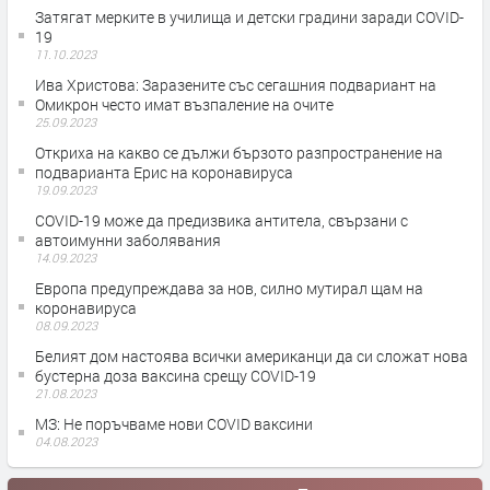
Затягат мерките в училища и детски градини заради COVID-
19
11.10.2023
Ива Христова: Заразените със сегашния подвариант на
Омикрон често имат възпаление на очите
25.09.2023
Откриха на какво се дължи бързото разпространение на
подварианта Ерис на коронавируса
19.09.2023
COVID-19 може да предизвика антитела, свързани с
автоимунни заболявания
14.09.2023
Европа предупреждава за нов, силно мутирал щам на
коронавируса
08.09.2023
Белият дом настоява всички американци да си сложат нова
бустерна доза ваксина срещу COVID-19
21.08.2023
МЗ: Не поръчваме нови COVID ваксини
04.08.2023