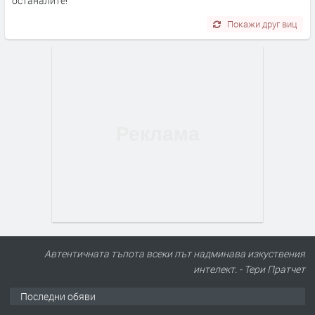
останалите!
Покажи друг виц
Автентичната тъпота всеки път надминава изкуствения
интелект. - Тери Пратчет
Последни обяви