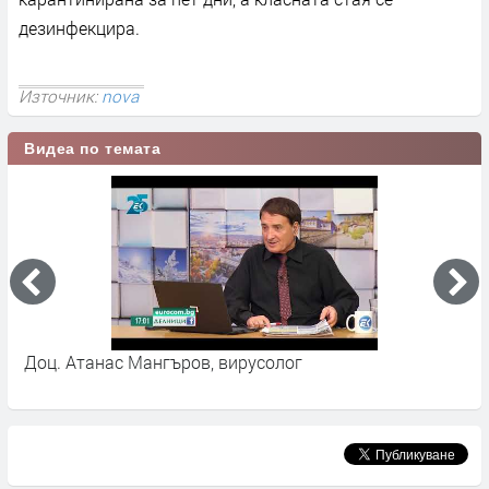
дезинфекцира.
Източник:
nova
Видеа по темата
Доц. Атанас Мангъров, вирусолог
С
С