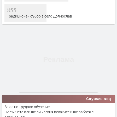
855
Традиционен събор в село Долнослав
Случаен виц
В час по трудово обучение:
- Млъкнете или ще ви изгоня всичките и ще работя с