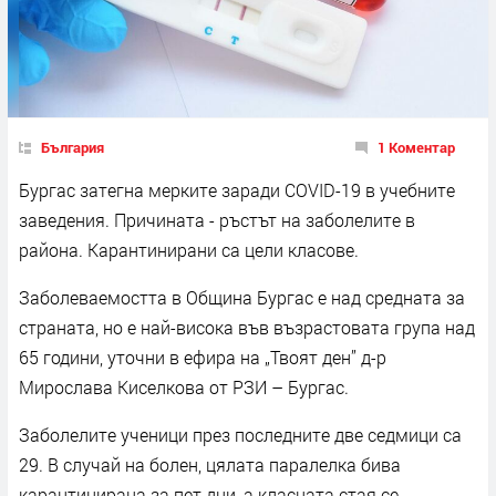
България
1 Коментар
Бургас затегна мерките заради COVID-19 в учебните
заведения. Причината - ръстът на заболелите в
района. Карантинирани са цели класове.
Заболеваемостта в Община Бургас е над средната за
страната, но е най-висока във възрастовата група над
65 години, уточни в ефира на „Твоят ден” д-р
Мирослава Киселкова от РЗИ – Бургас.
Заболелите ученици през последните две седмици са
29. В случай на болен, цялата паралелка бива
карантинирана за пет дни, а класната стая се