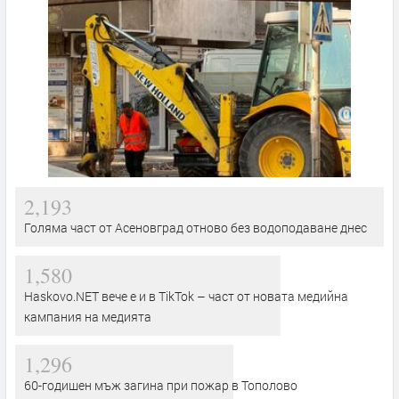
2,193
Голяма част от Асеновград отново без водоподаване днес
1,580
Haskovo.NET вече е и в TikTok – част от новата медийна
кампания на медията
1,296
60-годишен мъж загина при пожар в Тополово