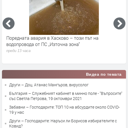
Поредната авария в Хасково – този път на
Д
е.
водопровода от ПС „Източна зона“
п
преди 13 часа
Видеа по темата
Други – Доц. Атанас Мангъров, вирусолог
България – Служебният кабинет в минно поле - "Въпросите"
със Светла Петрова, 19 октомври 2021
Забавни – Господарите: ТОП 10 на абсурдите около COVID-
19 у нас
Други – Господарите: Наръси ли Борисов избирателите с
Ковид?