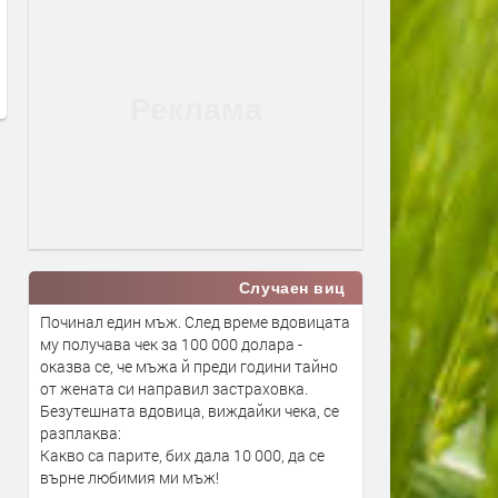
мини-АЕЦ и центрове за данни в
трябва да знаем за
океана
обезсоляването
преди 1 седмица
преди 1 седмица
Случаен виц
Починал един мъж. След време вдовицата
му получава чек за 100 000 долара -
оказва се, че мъжа й преди години тайно
от жената си направил застраховка.
Безутешната вдовица, виждайки чека, се
разплаква:
Какво са парите, бих дала 10 000, да се
върне любимия ми мъж!