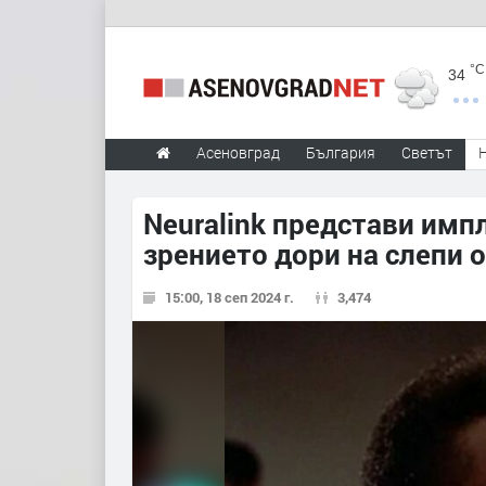
°C
34
Асеновград
България
Светът
Neuralink представи имп
зрението дори на слепи 
15:00, 18 сеп 2024 г.
3,474