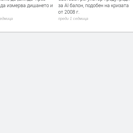
 да измерва дишането и
за AI балон, подобен на кризата
от 2008 г.
седмица
преди 1 седмица