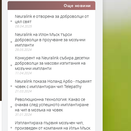
Още новини
Neuralink е отворена за доброволци от
цял свят
08.04.2025
Neuralink на Илон Мъск търси
доброволци в проучване за мозъчни
импланти
29.05.2024
Конкурент на Neuralink събира десетки
доброволци за масови изпитания на
мозъчни импланти
11.04.2024
Neuralink показа Ноланд Арбо - първият
човек с имплантиран чип Telepathy
21.03.2024
Революционна технология: Какво се
очаква след успешното имплантиране
на чип в мозъка на човек
31.01.2024
Изплантираха първия мозъчен чип,
произведен от компания на Илън Мъск