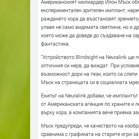
Американският милиардер Илон Мъск обяв
експериментален зрителен имплант, нареч
раждането хора да възстановят зрението
улавя не само видимата светлина, но и д
което може да доведе до създаване на с
фантастика.
"Устройството Blindsight на Neuralink ще 
оптичния си нерв, да виждат. При условие
възможност дори на тези, които са слепи 
Мъск на страницата си в социалната мрежа
Екипът на Neuralink добави, че имплантът
от Американската агенция по храните и л
върху хора, а компанията вече приема за
Мъск предупреди, че качеството на изоб
сравнима с графиката на старите игри за 