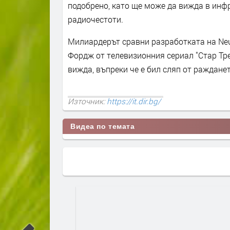
подобрено, като ще може да вижда в инфр
радиочестоти.
Милиардерът сравни разработката на Neu
Фордж от телевизионния сериал "Стар Тре
вижда, въпреки че е бил сляп от ражданет
Източник:
https://it.dir.bg/
Видеа по темата