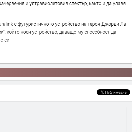
ачервения и ултравиолетовия спектър, както и да улавя
ralink с футуристичното устройство на героя Джорди Ла
к", който носи устройство, даващо му способност да
о си.