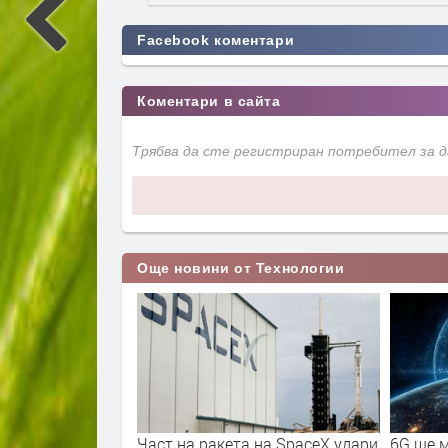
Facebook коментари
Коментари в сайта
Трябва да сте регистриран потребител за 
Още новини от Технологии
 знаят как да
Част на ракета на SpaceX удари
6G ще м