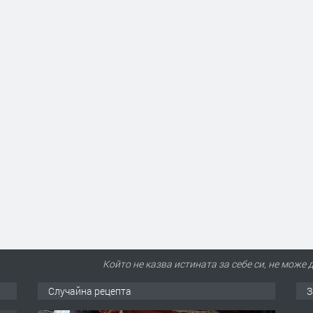
Който не казва истината за себе си, не може 
Случайна рецепта
З