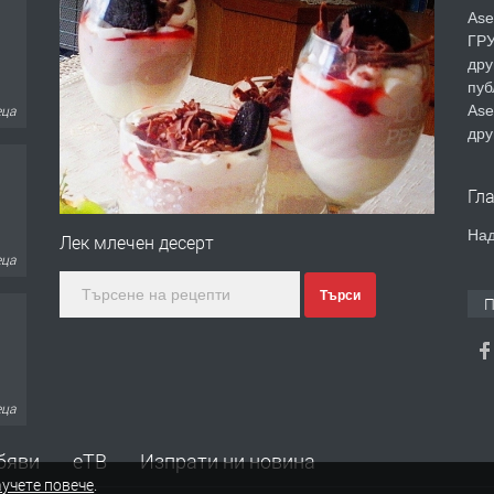
Ase
ГРУ
дру
пуб
Ase
еца
дру
Гл
Над
Лек млечен десерт
еца
Търси
П
еца
бяви
еТВ
Изпрати ни новина
учете повече
.