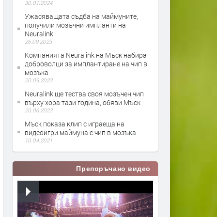
30.01.2024
Ужасяващата съдба на маймуните,
получили мозъчни импланти на
Neuralink
26.09.2023
Компанията Neuralink на Мъск набира
доброволци за имплантиране на чип в
мозъка
20.09.2023
Neuralink ще тества своя мозъчен чип
върху хора тази година, обяви Мъск
20.06.2023
Мъск показа клип с играеща на
видеоигри маймуна с чип в мозъка
10.04.2021
Препоръчано видео