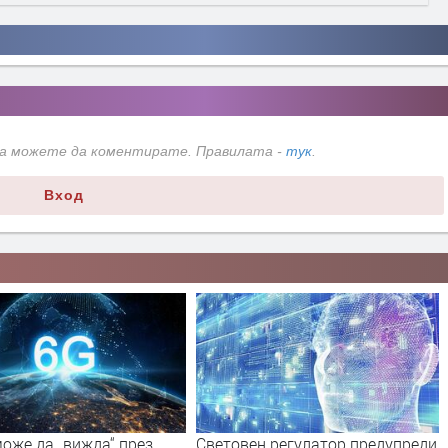
да можете да коментирате. Правилата -
тук
.
Вход
оже да „вижда“ през
Световен регулатор предупреди