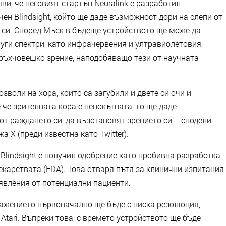
и, че неговият стартъп Neuralink е разработил
ен Blindsight, който ще даде възможност дори на слепи от
 си. Според Мъск в бъдеще устройството ще може да
руги спектри, като инфрачервения и ултравиолетовия,
връхчовешко зрение, наподобяващо тези от научната
позволи на хора, които са загубили и двете си очи и
 че зрителната кора е непокътната, то ще даде
от раждането си, да възстановят зрението си" - сподели
 X (преди известна като Twitter).
 Blindsight е получил одобрение като пробивна разработка
екарствата (FDA). Това отваря пътя за клинични изпитания
явления от потенциални пациенти.
ражението първоначално ще бъде с ниска резолюция,
Atari. Въпреки това, с времето устройството ще бъде