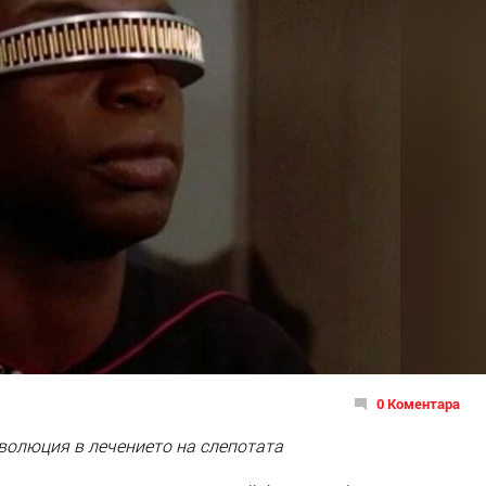
0 Коментара
волюция в лечението на слепотата