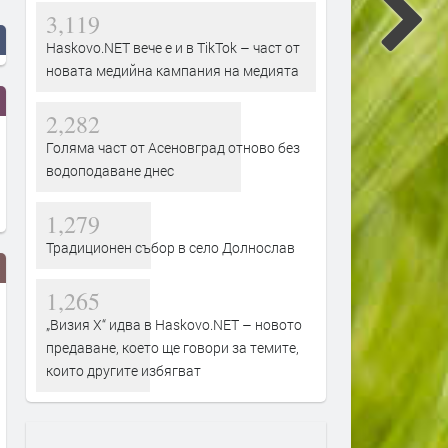
3,119
Haskovo.NET вече е и в TikTok – част от
новата медийна кампания на медията
2,282
Голяма част от Асеновград отново без
водоподаване днес
1,279
Традиционен събор в село Долнослав
1,265
„Визия Х“ идва в Haskovo.NET – новото
предаване, което ще говори за темите,
които другите избягват
В САЩ работят по плаващ
Питейна вода от морето: 