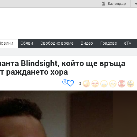
Календар
Новини
Обяви
Свободно време
Видео
Градове
eTV
ланта Blindsight, който ще връща
от раждането хора
0
0