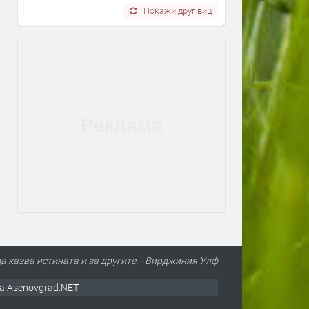
Покажи друг виц
да казва истината и за другите. - Вирджиния Улф
а Asenovgrad.NET