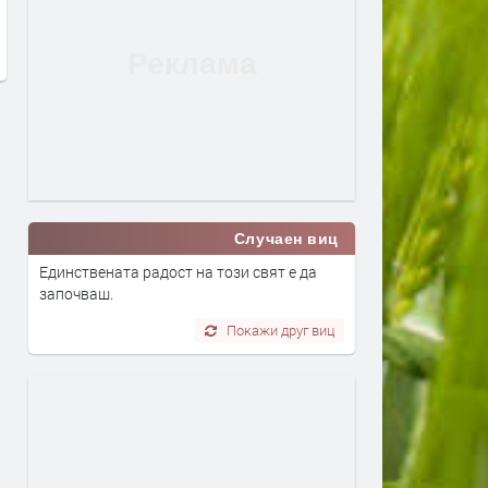
трафикантите?
преди 3 дни
преди 3 дни
Случаен виц
Единствената радост на този свят е да
започваш.
Покажи друг виц