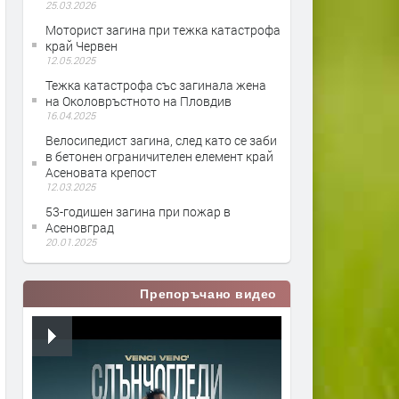
25.03.2026
Моторист загина при тежка катастрофа
край Червен
12.05.2025
Тежка катастрофа със загинала жена
на Околовръстното на Пловдив
16.04.2025
Велосипедист загина, след като се заби
в бетонен ограничителен елемент край
Асеновата крепост
12.03.2025
53-годишен загина при пожар в
Асеновград
20.01.2025
Препоръчано видео