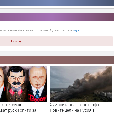
да можете да коментирате. Правилата -
тук
.
Вход
ските служби
Хуманитарна катастрофа:
ват руски опити за
Новите цели на Русия в