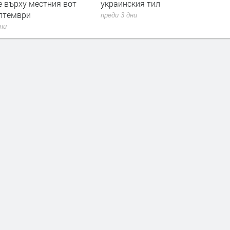
е върху местния вот
украинския тил
ептември
преди 3 дни
дни