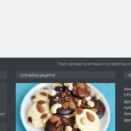
"Най-горчивата истина е по-приятна о
Случайна рецепта
З
Ase
ГРУ
дру
пуб
Ase
еца
дру