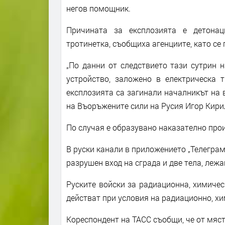
негов помощник.
Причината за експлозията е детонац
тротинетка, съобщиха агенциите, като се
„По данни от следствието тази сутрин 
устройство, заложено в електрическа 
експлозията са загинали началникът на 
на Въоръжените сили на Русия Игор Кирил
По случая е образувано наказателно про
В руски канали в приложението „Телеграм
разрушен вход на сграда и две тела, лежа
Руските войски за радиационна, химичес
действат при условия на радиационно, х
Кореспондент на ТАСС съобщи, че от мяст