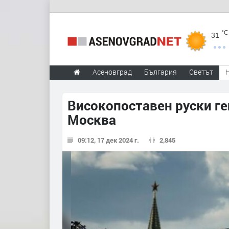
°C
31
Асеновград
България
Светът
Високопоставен руски ге
Москва
09:12, 17 дек 2024 г.
2,845