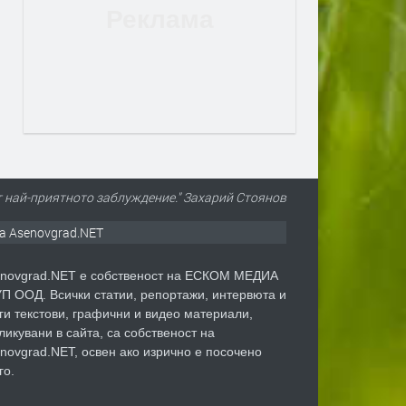
т най-приятното заблуждение." Захарий Стоянов
а Asenovgrad.NET
novgrad.NET е собственост на ЕСКОМ МЕДИА
П ООД. Всички статии, репортажи, интервюта и
ги текстови, графични и видео материали,
ликувани в сайта, са собственост на
novgrad.NET, освен ако изрично е посочено
го.