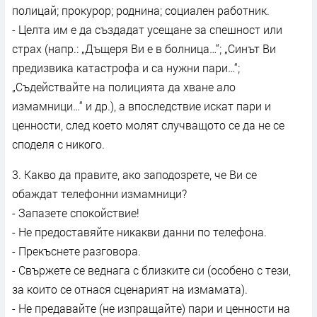
полицай; прокурор; роднина; социален работник.
- Целта им е да създадат усещане за спешност или
страх (напр.: „Дъщеря Ви е в болница…“; „Синът Ви
предизвика катастрофа и са нужни пари…“;
„Съдействайте на полицията да хване ало
измамници…“ и др.), а впоследствие искат пари и
ценности, след което молят случващото се да не се
споделя с никого.
3. Какво да правите, ако заподозрете, че Ви се
обаждат телефонни измамници?
- Запазете спокойствие!
- Не предоставяйте никакви данни по телефона.
- Прекъснете разговора.
- Свържете се веднага с близките си (особено с тези,
за които се отнася сценарият на измамата).
- Не предавайте (не изпращайте) пари и ценности на