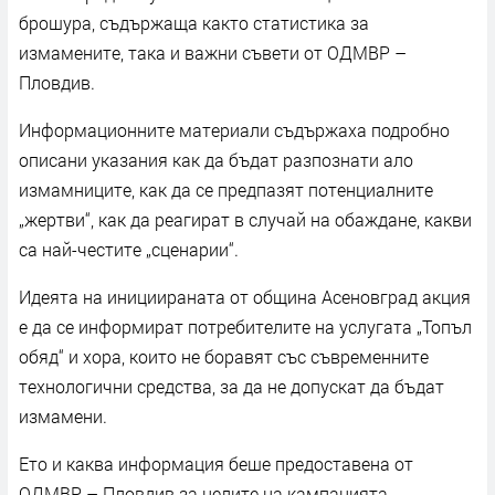
брошура, съдържаща както статистика за
измамените, така и важни съвети от ОДМВР –
Пловдив.
Информационните материали съдържаха подробно
описани указания как да бъдат разпознати ало
измамниците, как да се предпазят потенциалните
„жертви“, как да реагират в случай на обаждане, какви
са най-честите „сценарии“.
Идеята на инициираната от община Асеновград акция
е да се информират потребителите на услугата „Топъл
обяд“ и хора, които не боравят със съвременните
технологични средства, за да не допускат да бъдат
измамени.
Ето и каква информация беше предоставена от
ОДМВР – Пловдив за целите на кампанията,