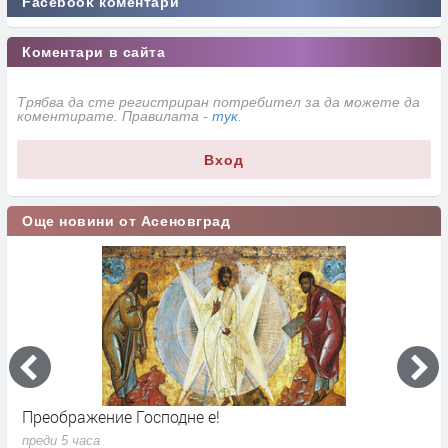
Facebook коментари
Коментари в сайта
Трябва да сте регистриран потребител за да можете да
коментирате. Правилата -
тук
.
Вход
Още новини от Асеновград
Голяма част от Асеновград отново без водо
днес