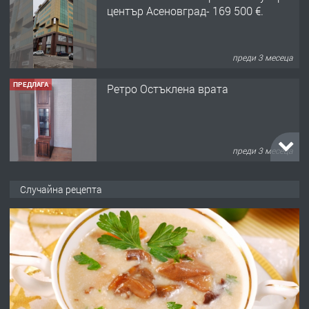
ПРЕДЛАГА
Ретро Остъклена врата
преди 3 месеца
ПРЕДЛАГА
🌟HYUNDAI i10 - 2024 | Само 55 лв./
ден от DL RENT🌟
преди 10 месеца
Случайна рецепта
ПРЕДЛАГА
Професионална броячна машина -
със сертификат от ЕЦБ
преди 1 година
ПРЕДЛАГА
Професионална зеленчукорезачка