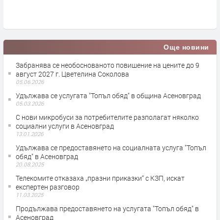
преди 1 ден
Още новини
Забранява се необоснованото повишение на цените до 9
август 2027 г. Цветелина Соколова
05.06.2026
Удължава се услугата "Топъл обяд" в община Асеновград
05.03.2026
С нови микробуси за потребителите разполагат няколко
социални услуги в Асеновград
13.01.2026
Удължава се предоставянето на социалната услуга "Топъл
обяд" в Асеновград
20.08.2025
Телекомите отказаха „празни приказки“ с КЗП, искат
експертен разговор
11.03.2025
Продължава предоставянето на услугата "Топъл обяд" в
Асеновград