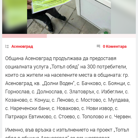
Асеновград
0 Коментара
Община Асеновград продължава да предоставя
социалната услуга „Топъл обяд" на 300 потребители,
които са жители на населените места в общината: гр.
Асеновград, кв. „Долни Воден“, с. Бачково, с. Боянци, с.
Горнослав, с. Долнослав, с. Златовръх, с. Избеглии, с.
Козаново, с. Конуш, с. Леново, с. Мостово, с. Мулдава,
с. Нареченски бани, с. Новаково, с. Нови извор, с.
Патриарх Евтимово, с. Стоево, с. Тополово и с. Червен.
Именно, във връзка с изпълнението на проект „Топъл
обяд в община Асеновград" се осъществяват