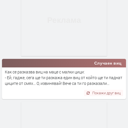
Случаен виц
Как се разказва виц на маце с малки цици:
- Ей, гадже, сега ще ти разкажа един виц от който ще ти паднат
циците от смях… О, извинявай! Вече са ти го разказали…
Покажи друг виц