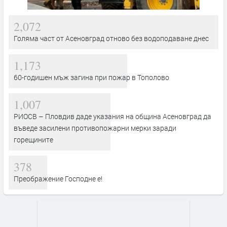
2,072
Голяма част от Асеновград отново без водоподаване днес
1,173
60-годишен мъж загина при пожар в Тополово
1,007
РИОСВ – Пловдив даде указания на община Асеновград да
въведе засилени противопожарни мерки заради
горещините
378
Преображение Господне е!