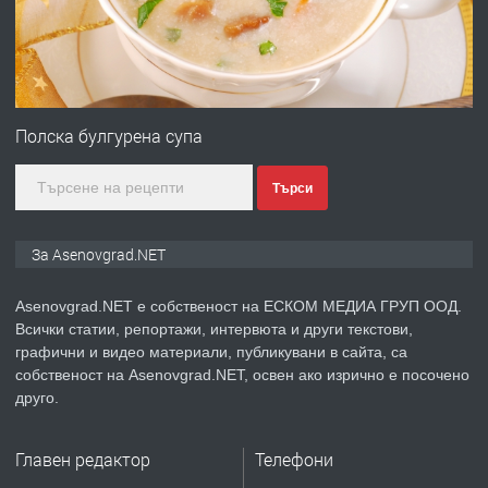
за заведения и дома
преди 1 година
Полска булгурена супа
ПРЕДЛАГА
Дава под наем Асеновград
Търси
преди 2 години
За Asenovgrad.NET
ПРЕДЛАГА
Давам индивидуалани уроци по
Asenovgrad.NET е собственост на ЕСКОМ МЕДИА ГРУП ООД.
Немски език
Всички статии, репортажи, интервюта и други текстови,
графични и видео материали, публикувани в сайта, са
собственост на Asenovgrad.NET, освен ако изрично е посочено
преди 2 години
друго.
ПРЕДЛАГА
ремонт на покриви
Главен редактор
Телефони