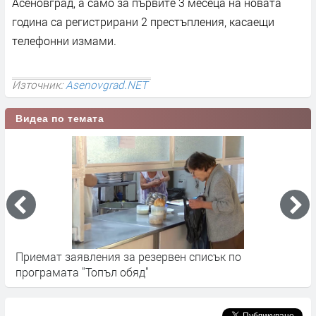
Асеновград, а само за първите 3 месеца на новата
година са регистрирани 2 престъпления, касаещи
телефонни измами.
Източник:
Asenovgrad.NET
Видеа по темата
500 бедни и самотни хора от община Димитров
ще получават топъл обяд