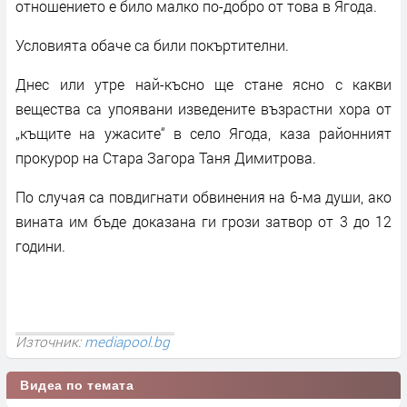
отношението е било малко по-добро от това в Ягода.
Условията обаче са били покъртителни.
Днес или утре най-късно ще стане ясно с какви
вещества са упоявани изведените възрастни хора от
„къщите на ужасите“ в село Ягода, каза районният
прокурор на Стара Загора Таня Димитрова.
По случая са повдигнати обвинения на 6-ма души, ако
вината им бъде доказана ги грози затвор от 3 до 12
години.
Източник:
mediapool.bg
Видеа по темата