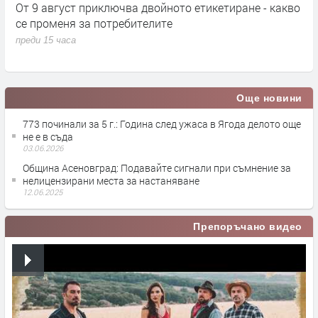
кт
От 9 август приключва двойното етикетиране - какво
М
се променя за потребителите
к
преди 15 часа
п
Още новини
773 починали за 5 г.: Година след ужаса в Ягода делото още
не е в съда
03.06.2026
Община Асеновград: Подавайте сигнали при съмнение за
нелицензирани места за настаняване
12.06.2025
Препоръчано видео