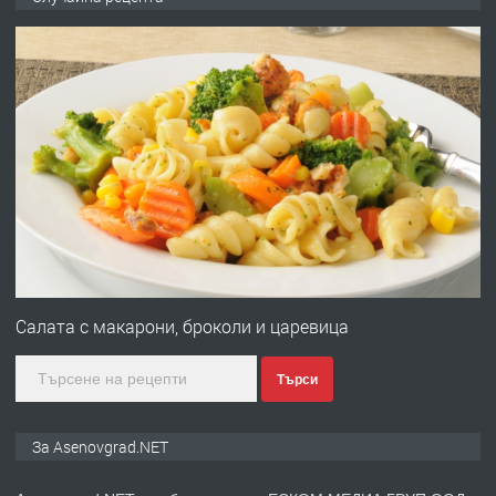
ден от DL RENT🌟
преди 10 месеца
ПРЕДЛАГА
Професионална броячна машина -
със сертификат от ЕЦБ
преди 1 година
ПРЕДЛАГА
Професионална зеленчукорезачка
за заведения и дома
Салата с макарони, броколи и царевица
Търси
преди 1 година
ПРЕДЛАГА
Дава под наем Асеновград
За Asenovgrad.NET