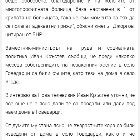
беше обособено, благодарение и на колегите от
многопрофилната болница, бяха настанени в 1 от
крилата на болницата, така че към момента за тях да
се полагат адекватни грижи“, обясни кметът Джоргов,
цитиран от БНР.
Заместник-министърът на труда и социалната
политика Иван Кръстев съобщи, че преди няколко
месеца собствениците на незаконния хоспис в село
Говедарци са били същите, като тези на дома в село
Ягода.
В интервю за Нова телевизия Иван Кръстев уточни, че
все още не е ясно дали те са продали или дали под
наем дома в Говедарци.
От думите му стана ясно, че възрастните хора са били
изведени от дома в село Говедарци, както и че