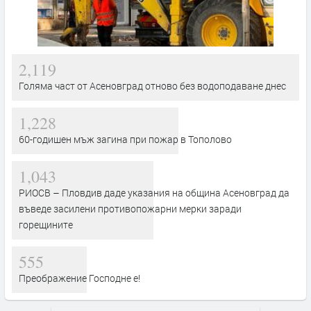
2,119
Голяма част от Асеновград отново без водоподаване днес
1,228
60-годишен мъж загина при пожар в Тополово
1,043
РИОСВ – Пловдив даде указания на община Асеновград да
въведе засилени противопожарни мерки заради
горещините
555
Преображение Господне е!