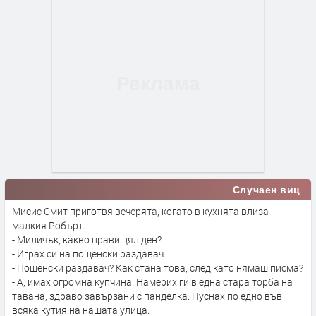
Случаен виц
Мисис Смит приготвя вечерята, когато в кухнята влиза
малкия Робърт.
- Миличък, какво прави цял ден?
- Играх си на пощенски раздавач.
- Пощенски раздавач? Как стана това, след като нямаш писма?
- А, имах огромна купчина. Намерих ги в една стара торба на
тавана, здраво завързани с панделка. Пуснах по едно във
всяка кутия на нашата улица.