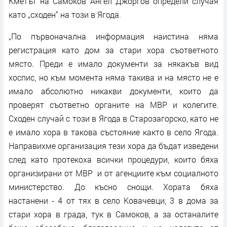
Кметът на Самоков Ангел Джоргов определи случая
като „сходен“ на този в Ягода.
„По първоначална информация наистина няма
регистрация като дом за стари хора съответното
място. Преди е имало документи за някакъв вид
хоспис, но към момента няма такива и на място не е
имало абсолютно никакви документи, които да
проверят съответно органите на МВР и колегите.
Сходен случай с този в Ягода в Старозагорско, като не
е имало хора в такова състояние както в село Ягода.
Направихме организация тези хора да бъдат изведени
след като протекоха всички процедури, които бяха
организирани от МВР и от агенциите към социалното
министерство. До късно снощи. Хората бяха
настанени - 4 от тях в село Ковачевци, 3 в дома за
стари хора в града, тук в Самоков, а за останалите