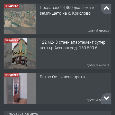
ПРЕДЛАГА
Продавам 24,860 дка земя в
землището на с. Крислово
преди 5 месеца
ПРЕДЛАГА
122 м2- 3 стаен апартамент супер
център Асеновград- 169 500 €.
преди 3 месеца
ПРЕДЛАГА
Ретро Остъклена врата
преди 3 месеца
ПРЕДЛАГА
🌟HYUNDAI i10 - 2024 | Само 55 лв./
Случайна рецепта