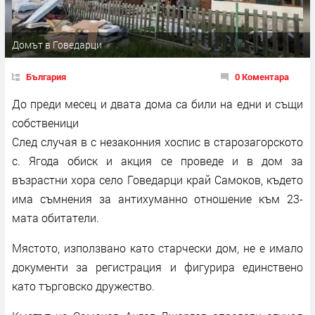
Домът в Говедарци
България
0 Коментара
До преди месец и двата дома са били на едни и същи
собственици
След случая в с незаконния хоспис в старозагорското
с. Ягода обиск и акция се проведе и в дом за
възрастни хора село Говедарци край Самоков, където
има съмнения за антихуманно отношение към 23-
мата обитатели.
Мястото, използвано като старчески дом, не е имало
документи за регистрация и фигурира единствено
като търговско дружество.