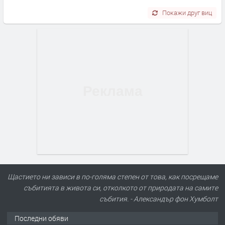
Покажи друг виц
Щастието ни зависи в по-голяма степен от това, как посрещаме
събитията в живота си, отколкото от природата на самите
събития. - Александър фон Хумболт
Последни обяви