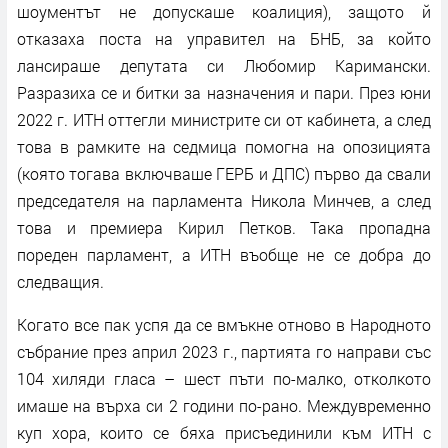
шоументът не допускаше коалиция), защото й
отказаха поста на управител на БНБ, за който
лансираше депутата си Любомир Каримански.
Разразиха се и битки за назначения и пари. През юни
2022 г. ИТН оттегли министрите си от кабинета, а след
това в рамките на седмица помогна на опозицията
(която тогава включваше ГЕРБ и ДПС) първо да свали
председателя на парламента Никола Минчев, а след
това и премиера Кирил Петков. Така пропадна
пореден парламент, а ИТН въобще не се добра до
следващия.
Когато все пак успя да се вмъкне отново в Народното
събрание през април 2023 г., партията го направи със
104 хиляди гласа – шест пъти по-малко, отколкото
имаше на върха си 2 години по-рано. Междувременно
куп хора, които се бяха присъединили към ИТН с