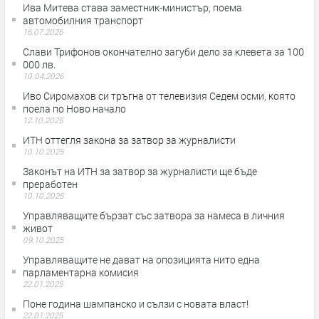
Ива Митева става заместник-министър, поема
автомобилния транспорт
16.07.2026
Слави Трифонов окончателно загуби дело за клевета за 100
000 лв.
10.04.2026
Иво Сиромахов си тръгна от телевизия Седем осми, която
поела по Ново начало
12.10.2025
ИТН оттегля закона за затвор за журналисти
10.10.2025
Законът на ИТН за затвор за журналисти ще бъде
преработен
10.10.2025
Управляващите бързат със затвора за намеса в личния
живот
09.10.2025
Управляващите не дават на опозицията нито една
парламентарна комисия
22.01.2025
Поне година шампанско и сълзи с новата власт!
22.01.2025