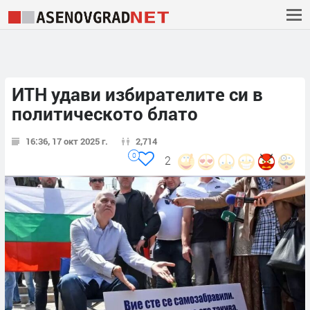
ИТН удави избирателите си в
политическото блато
16:36, 17 окт 2025 г.
2,714
0
2