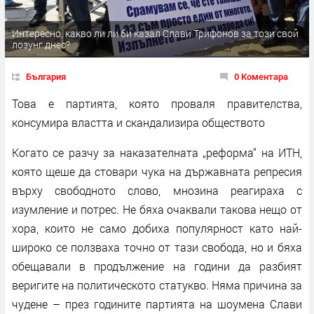
Интересно, какво ли ли би казал Слави Трифонов за този свой
лозунг днес?
България
0 Коментара
Това е партията, която проваля правителства,
консумира властта и скандализира обществото
Когато се разчу за наказателната „реформа“ на ИТН,
която щеше да стовари чука на държавната репресия
върху свободното слово, мнозина реагираха с
изумление и потрес. Не бяха очаквали такова нещо от
хора, които не само добиха популярност като най-
широко се ползваха точно от тази свобода, но и бяха
обещавали в продължение на години да разбият
веригите на политическото статукво. Няма причина за
чудене – през годините партията на шоумена Слави