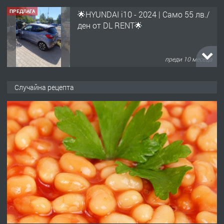
ПРЕДЛАГА
🌟HYUNDAI i10 - 2024 | Само 55 лв./
ден от DL RENT🌟
преди 10 месеца
ПРЕДЛАГА
Професионална броячна машина -
Случайна рецепта
със сертификат от ЕЦБ
преди 1 година
ПРЕДЛАГА
Професионална зеленчукорезачка
за заведения и дома
преди 1 година
ПРЕДЛАГА
Дава под наем Асеновград