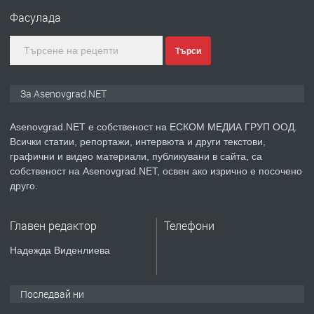
Фасулада
Търси
преди 2 години
ПРЕДЛАГА
Давам индивидуалани уроци по
За Asenovgrad.NET
Немски език
Asenovgrad.NET е собственост на ЕСКОМ МЕДИА ГРУП ООД.
Всички статии, репортажи, интервюта и други текстови,
преди 2 години
графични и видео материали, публикувани в сайта, са
собственост на Asenovgrad.NET, освен ако изрично е посочено
ПРЕДЛАГА
ремонт на покриви
друго.
Главен редактор
Телефони
преди 2 години
Надежда Виденлиева
ПРЕДЛАГА
Висококачествени Целофанови
Пликове - СКОРПИОПЛАСТ
Последвай ни