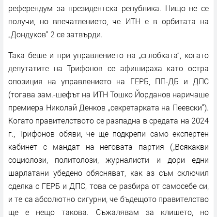
референдум за президентска република. Нищо не се
получи, но впечатлението, че ИТН е в орбитата на
„Дондуков“ 2 се затвърди.
Така беше и при управлението на „сглобката“, когато
депутатите на Трифонов се афишираха като остра
опозиция на управлението на ГЕРБ, ПП-ДБ и ДПС
(тогава зам.-шефът на ИТН Тошко Йорданов наричаше
премиера Николай Денков „секретарката на Пеевски“).
Когато правителството се разпадна в средата на 2024
г., Трифонов обяви, че ще подкрепи само експертен
кабинет с мандат на неговата партия („Всякакви
социолози, политолози, журналисти и дори едни
шарлатани убедено обясняват, как аз съм сключил
сделка с ГЕРБ и ДПС, това се разбира от самосебе си,
и те са абсолютно сигурни, че бъдещото правителство
ще е нещо такова. Съжалявам за клишето, но