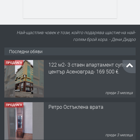
Най-щастлив човек е този, който подарява щастие на най-
голям брой хора. - Дени Дидро
Последни обяви
ПРЕДЛАГА
122 м2- 3 стаен апартамент супер
център Асеновград- 169 500 €.
преди 3 месеца
ПРЕДЛАГА
Ретро Остъклена врата
преди 3 месеца