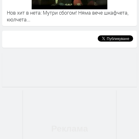
Нов хит в нета: Мутри сбогом! Няма вече шкафчета,
С
кюлчета...
с