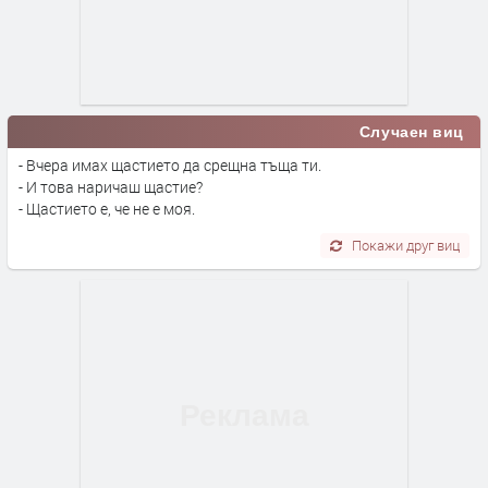
Случаен виц
- Вчера имах щастието да срещна тъща ти.
- И това наричаш щастие?
- Щастието е, че не е моя.
Покажи друг виц