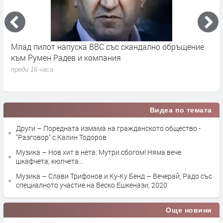
во
Млад пилот напуска ВВС със скандално обръщение
В
към Румен Радев и компания
и
п
преди 16 часа
п
Видеа по темата
Други – Поредната измама на гражданското общество -
"Разговор" с Калин Тодоров
Музика – Нов хит в нета: Мутри сбогом! Няма вече
шкафчета, кюлчета...
Музика – Слави Трифонов и Ку-Ку Бенд – Вечерай, Радо със
специалното участие на Веско Ешкенази, 2020
Още новини