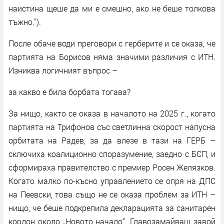
наистина щеше да ми е смешно, ако не беше толкова
тъжно.").
После обаче води преговори с герберите и се оказа, че
партията на Борисов няма значими различия с ИТН.
Изниква логичният въпрос –
за какво е била борбата тогава?
За нищо, както се оказа в началото на 2025 г., когато
партията на Трифонов със светлинна скорост напусна
орбитата на Радев, за да влезе в тази на ГЕРБ –
сключиха коалиционно споразумение, заедно с БСП, и
сформираха правителство с премиер Росен Желязков.
Когато малко по-късно управлението се опря на ДПС
на Пеевски, това също не се оказа проблем за ИТН –
нищо, че беше подкрепила декларацията за санитарен
кордон около „Новото начало“. Главозамайващ завой