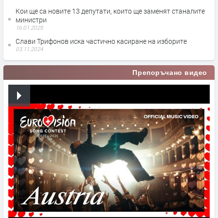
Кои ще са новите 13 депутати, които ще заменят станалите
министри
16.01.2025
Слави Трифонов иска частично касиране на изборите
03.11.2024
Препоръчано видео