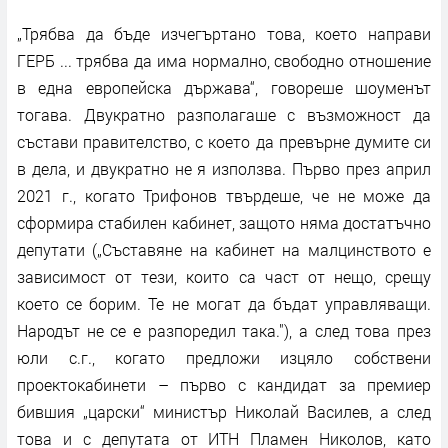
„Трябва да бъде изчегъртано това, което направи
ГЕРБ ... трябва да има нормално, свободно отношение
в една европейска държава“, говореше шоуменът
тогава. Двукратно разполагаше с възможност да
състави правителство, с което да превърне думите си
в дела, и двукратно не я използва. Първо през април
2021 г., когато Трифонов твърдеше, че не може да
сформира стабилен кабинет, защото няма достатъчно
депутати („Съставяне на кабинет на малцинството е
зависимост от тези, които са част от нещо, срещу
което се борим. Те не могат да бъдат управляващи.
Народът не се е разпоредил така."), а след това през
юли с.г., когато предложи изцяло собствени
проектокабинети – първо с кандидат за премиер
бившия „царски“ министър Николай Василев, а след
това и с депутата от ИТН Пламен Николов, като