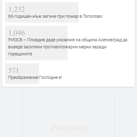
1,232
60-годишен мъж загина при пожар в Тополово
1,046
РИОСВ – Пловдив даде указания на община Асеновград да
въведе засилени противопожарни мерки заради
горещините
571
Преображение Господне е!