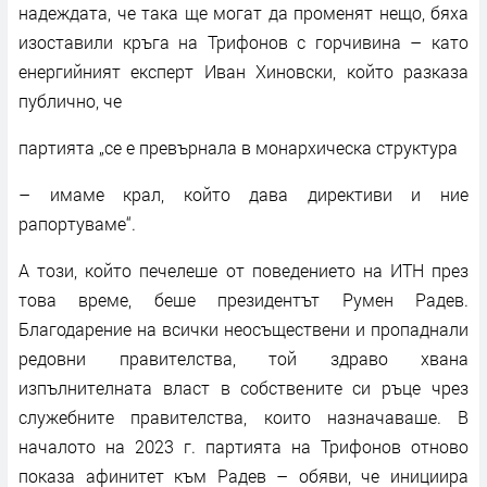
надеждата, че така ще могат да променят нещо, бяха
изоставили кръга на Трифонов с горчивина – като
енергийният експерт Иван Хиновски, който разказа
публично, че
партията „се е превърнала в монархическа структура
– имаме крал, който дава директиви и ние
рапортуваме“.
А този, който печелеше от поведението на ИТН през
това време, беше президентът Румен Радев.
Благодарение на всички неосъществени и пропаднали
редовни правителства, той здраво хвана
изпълнителната власт в собствените си ръце чрез
служебните правителства, които назначаваше. В
началото на 2023 г. партията на Трифонов отново
показа афинитет към Радев – обяви, че инициира