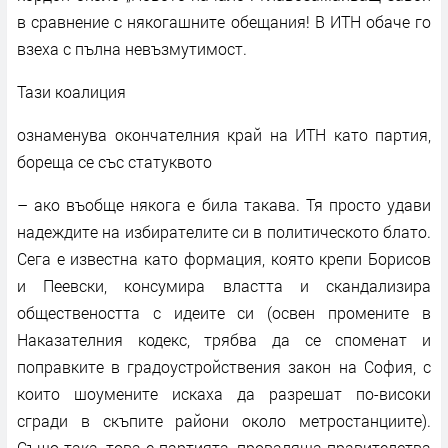
в сравнение с някогашните обещания! В ИТН обаче го
взеха с пълна невъзмутимост.
Тази коалиция
ознаменува окончателния край на ИТН като партия,
бореща се със статуквото
– ако въобще някога е била такава. Тя просто удави
надеждите на избирателите си в политическото блато.
Сега е известна като формация, която крепи Борисов
и Пеевски, консумира властта и скандализира
обществеността с идеите си (освен промените в
Наказателния кодекс, трябва да се споменат и
поправките в градоустройствения закон на София, с
които шоумените искаха да разрешат по-високи
сгради в скъпите райони около метростанциите).
Също така, това е партията, проваляща правителства