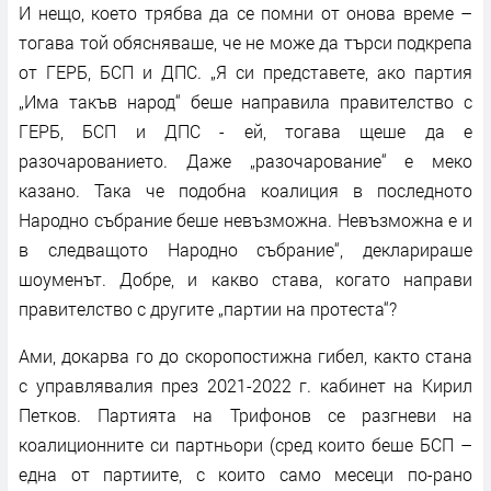
И нещо, което трябва да се помни от онова време –
тогава той обясняваше, че не може да търси подкрепа
от ГЕРБ, БСП и ДПС. „Я си представете, ако партия
„Има такъв народ“ беше направила правителство с
ГЕРБ, БСП и ДПС - ей, тогава щеше да е
разочарованието. Даже „разочарование“ е меко
казано. Така че подобна коалиция в последното
Народно събрание беше невъзможна. Невъзможна е и
в следващото Народно събрание“, декларираше
шоуменът. Добре, и какво става, когато направи
правителство с другите „партии на протеста“?
Ами, докарва го до скоропостижна гибел, както стана
с управлявалия през 2021-2022 г. кабинет на Кирил
Петков. Партията на Трифонов се разгневи на
коалиционните си партньори (сред които беше БСП –
една от партиите, с които само месеци по-рано