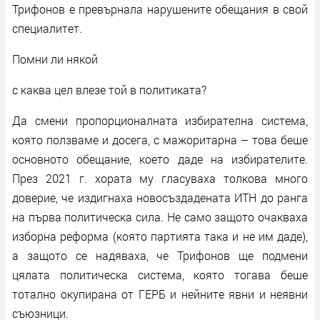
Трифонов е превърнала нарушените обещания в свой
специалитет.
Помни ли някой
с каква цел влезе той в политиката?
Да смени пропорционалната избирателна система,
която ползваме и досега, с мажоритарна – това беше
основното обещание, което даде на избирателите.
През 2021 г. хората му гласуваха толкова много
доверие, че издигнаха новосъздадената ИТН до ранга
на първа политическа сила. Не само защото очакваха
изборна реформа (която партията така и не им даде),
а защото се надяваха, че Трифонов ще подмени
цялата политическа система, която тогава беше
тотално окупирана от ГЕРБ и нейните явни и неявни
съюзници.