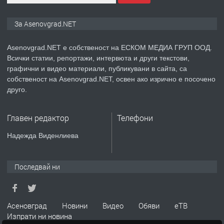
ПРЕДЛАГА
Дава под наем Асеновград
За Asenovgrad.NET
Asenovgrad.NET е собственост на ЕСКОМ МЕДИА ГРУП ООД.
Всички статии, репортажи, интервюта и други текстови,
преди 2 години
графични и видео материали, публикувани в сайта, са
собственост на Asenovgrad.NET, освен ако изрично е посочено
ПРЕДЛАГА
Давам индивидуалани уроци по
друго.
Немски език
Главен редактор
Телефони
преди 2 години
Надежда Виденлиева
ПРЕДЛАГА
ремонт на покриви
Последвай ни
преди 2 години
Асеновград
Новини
Видео
Обяви
еТВ
Изпрати ни новина
ПРЕДЛАГА
Висококачествени Целофанови