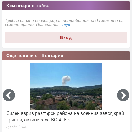
Коментари в сайта
Трябва да сте регистриран потребител за да можете да
коментирате. Правилата -
тук
.
Вход
Още новини от България
Силен взрив разтърси района на военния завод край
Н
Трявна, активираха BG-ALERT
п
преди 1 час