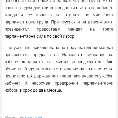
посочен от най-голямата парламентарна група. Ако в
срок от седем дни той не предложи състав на кабинет,
мандатът се възлага на втората по численост
парламентарна група. При неуспех и на втория опит,
президентът предоставя мандат на трета
парламентарна сила по свой избор.
При успешно приключване на проучвателния мандат
президентът предлага на Народното събрание да
избере кандидата за министър-председател. Ако
обаче не бъде постигнато съгласие за съставяне на
правителство, държавният глава назначава служебен
кабинет и насрочва предсрочни парламентарни
избори в срок до два месеца.
Източник:
frognews