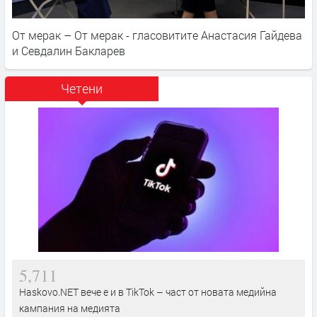
От мерак – От мерак - гласовитите Анастасия Гайдева
и Севдалин Бакларев
Четени
5,711
Haskovo.NET вече е и в TikTok – част от новата медийна
кампания на медията