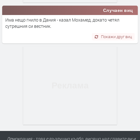
Случаен виц
Има нещо гнило в Дания - казал Мохамед, докато четял
сутрешния си вестник.
Покажи друг виц
Демокрация - това е въздушно кълбо, висящо над главите ви и