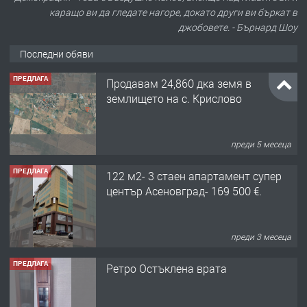
каращо ви да гледате нагоре, докато други ви бъркат в
джобовете. - Бърнард Шоу
Последни обяви
ПРЕДЛАГА
Продавам 24,860 дка земя в
землището на с. Крислово
преди 5 месеца
ПРЕДЛАГА
122 м2- 3 стаен апартамент супер
център Асеновград- 169 500 €.
преди 3 месеца
ПРЕДЛАГА
Ретро Остъклена врата