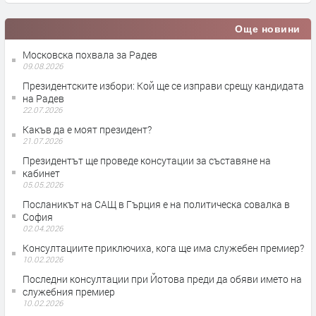
Още новини
Московска похвала за Радев
09.08.2026
Президентските избори: Кой ще се изправи срещу кандидата
на Радев
22.07.2026
Какъв да е моят президент?
21.07.2026
Президентът ще проведе консутации за съставяне на
кабинет
05.05.2026
Посланикът на САЩ в Гърция е на политическа совалка в
София
02.04.2026
Консултациите приключиха, кога ще има служебен премиер?
10.02.2026
Последни консултации при Йотова преди да обяви името на
служебния премиер
10.02.2026