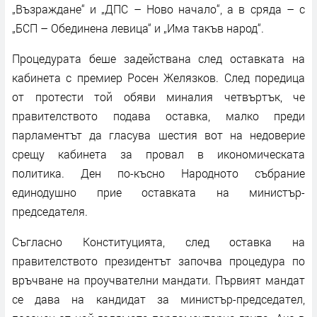
„Възраждане“ и „ДПС – Ново начало“, а в сряда – с
„БСП – Обединена левица“ и „Има такъв народ“.
Процедурата беше задействана след оставката на
кабинета с премиер Росен Желязков. След поредица
от протести той обяви миналия четвъртък, че
правителството подава оставка, малко преди
парламентът да гласува шестия вот на недоверие
срещу кабинета за провал в икономическата
политика. Ден по-късно Народното събрание
единодушно прие оставката на министър-
председателя.
Съгласно Конституцията, след оставка на
правителството президентът започва процедура по
връчване на проучвателни мандати. Първият мандат
се дава на кандидат за министър-председател,