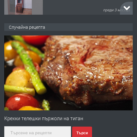
преди 3 месеца
ПРЕДЛАГА
🌟HYUNDAI i10 - 2024 | Само 55 лв./
Случайна рецепта
ден от DL RENT🌟
преди 10 месеца
ПРЕДЛАГА
Професионална броячна машина -
със сертификат от ЕЦБ
преди 1 година
ПРЕДЛАГА
Професионална зеленчукорезачка
за заведения и дома
Крехки телешки пържоли на тиган
Търси
преди 1 година