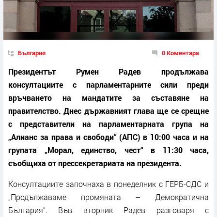
България
0 Коментара
Президентът Румен Радев продължава
консултациите с парламентарните сили преди
връчването на мандатите за съставяне на
правителство. Днес държавният глава ще се срещне
с представители на парламентарната група на
„Алианс за права и свободи“ (АПС) в 10:00 часа и на
групата „Морал, единство, чест“ в 11:30 часа,
съобщиха от прессекретариата на президента.
Консултациите започнаха в понеделник с ГЕРБ-СДС и
„Продължаваме промяната – Демократична
България“. Във вторник Радев разговаря с