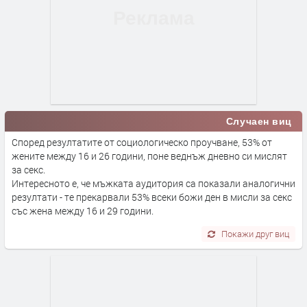
Случаен виц
Според резултатите от социологическо проучване, 53% от
жените между 16 и 26 години, поне веднъж дневно си мислят
за секс.
Интересното е, че мъжката аудитория са показали аналогични
резултати - те прекарвали 53% всеки божи ден в мисли за секс
със жена между 16 и 29 години.
Покажи друг виц