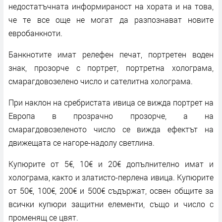
недостатъчната информираност на хората и на това,
че те все още не могат да разпознават новите
евробанкноти.
Банкнотите имат релефен печат, портретен воден
знак, прозорче с портрет, портретна холограма,
смарагдовозелено число и сателитна холограма.
При наклон на сребристата ивица се вижда портрет на
Европа в прозрачно прозорче, а на
смарагдовозеленото число се вижда ефектът на
движещата се нагоре-надолу светлина.
Купюрите от 5€, 10€ и 20€ допълнително имат и
холограма, както и златисто-перлена ивица. Купюрите
от 50€, 100€, 200€ и 500€ съдържат, освен общите за
всички купюри защитни елементи, също и число с
променящ се цвят.