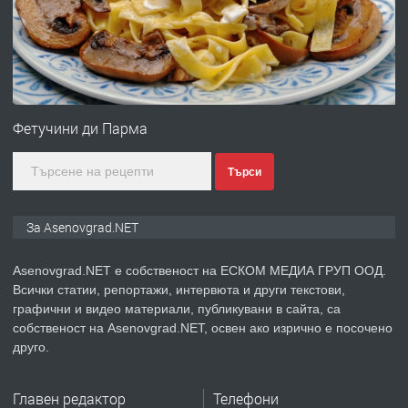
преди 1 година
ПРЕДЛАГА
Професионална зеленчукорезачка
за заведения и дома
Фетучини ди Парма
Търси
преди 1 година
ПРЕДЛАГА
Дава под наем Асеновград
За Asenovgrad.NET
Asenovgrad.NET е собственост на ЕСКОМ МЕДИА ГРУП ООД.
Всички статии, репортажи, интервюта и други текстови,
преди 2 години
графични и видео материали, публикувани в сайта, са
собственост на Asenovgrad.NET, освен ако изрично е посочено
ПРЕДЛАГА
Давам индивидуалани уроци по
друго.
Немски език
Главен редактор
Телефони