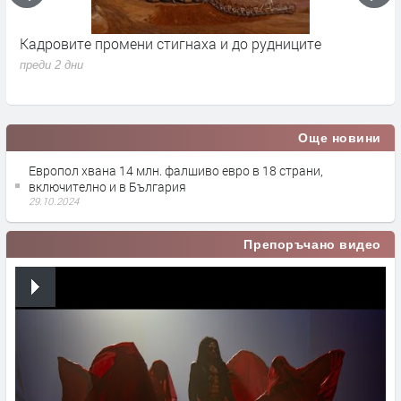
Кадровите промени стигнаха и до рудниците
П
1
преди 2 дни
п
Още новини
Европол хвана 14 млн. фалшиво евро в 18 страни,
включително и в България
29.10.2024
Препоръчано видео