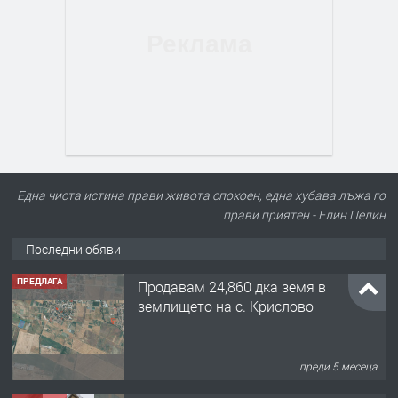
Една чиста истина прави живота спокоен, една хубава лъжа го
прави приятен - Елин Пелин
Последни обяви
ПРЕДЛАГА
Продавам 24,860 дка земя в
землището на с. Крислово
преди 5 месеца