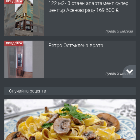
ПРЕДЛАГА
122 м2- 3 стаен апартамент супер
център Асеновград- 169 500 €.
преди 3 месеца
ПРЕДЛАГА
Ретро Остъклена врата
преди 3 месеца
ПРЕДЛАГА
🌟HYUNDAI i10 - 2024 | Само 55 лв./
Случайна рецепта
ден от DL RENT🌟
преди 10 месеца
ПРЕДЛАГА
Професионална броячна машина -
със сертификат от ЕЦБ