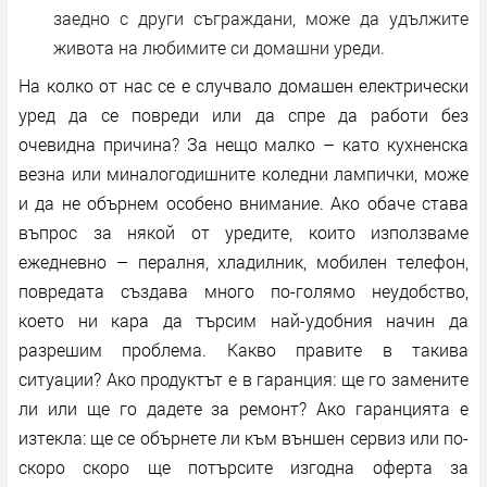
заедно с други съграждани, може да удължите
живота на любимите си домашни уреди.
На колко от нас се е случвало домашен електрически
уред да се повреди или да спре да работи без
очевидна причина? За нещо малко – като кухненска
везна или миналогодишните коледни лампички, може
и да не обърнем особено внимание. Ако обаче става
въпрос за някой от уредите, които използваме
ежедневно – пералня, хладилник, мобилен телефон,
повредата създава много по-голямо неудобство,
което ни кара да търсим най-удобния начин да
разрешим проблема. Какво правите в такива
ситуации? Ако продуктът е в гаранция: ще го замените
ли или ще го дадете за ремонт? Ако гаранцията е
изтекла: ще се обърнете ли към външен сервиз или по-
скоро скоро ще потърсите изгодна оферта за