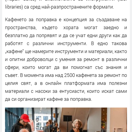
libraries) са сред най-разпространените формати.
Кафенето за поправка е концепция за създаване на
пространства, където хората могат заедно и
безплатно да попрявят и да се учат едни други как да
работят с различни инструменти. В едно такова
„кафене“ ще намерите инструменти и материали, както
и опитни доброволци с умения за ремонт в различни
сфери, които могат да ви помогнат със знания и
съвет. В момента има над 2500 кафенета за ремонт по
целия свят, а в онлайн платформата има полезни
материали с насоки за ентусиасти, които искат сами
да си организират кафене за поправка.