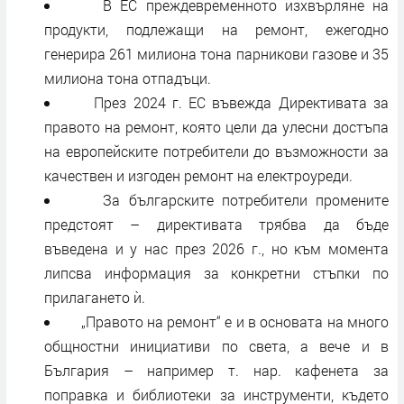
В ЕС преждевременното изхвърляне на
продукти, подлежащи на ремонт, ежегодно
генерира 261 милиона тона парникови газове и 35
милиона тона отпадъци.
През 2024 г. ЕС въвежда Директивата за
правото на ремонт, която цели да улесни достъпа
на европейските потребители до възможности за
качествен и изгоден ремонт на електроуреди.
За българските потребители промените
предстоят – директивата трябва да бъде
въведена и у нас през 2026 г., но към момента
липсва информация за конкретни стъпки по
прилагането ѝ.
„Правото на ремонт“ е и в основата на много
общностни инициативи по света, а вече и в
България – например т. нар. кафенета за
поправка и библиотеки за инструменти, където