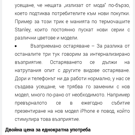
усещане, че нещата „излизат от мода“ по-бързо,
което подтиква потребителите към нови покупки.
Пример за този трик е манията по термочашите
Stanley, които постоянно пускат нови серии с
различни цветове и модели.
Възприемано остаряване – За разлика от
останалите три тук говорим за интернализирано
възприятие. Остаряването се дължи на
натрупания опит с другите видове остаряване.
Дори и телефонът ни да работи нормално, у нас се
създава усещане, че трябва го заменим с нов
модел, много по-рано от необходимото. Например
превърналото се в ежегодно събитие
презентиране на нов модел iPhone е повод, който
стимулира това възприятие.
Двойна цена за еднократна употреба