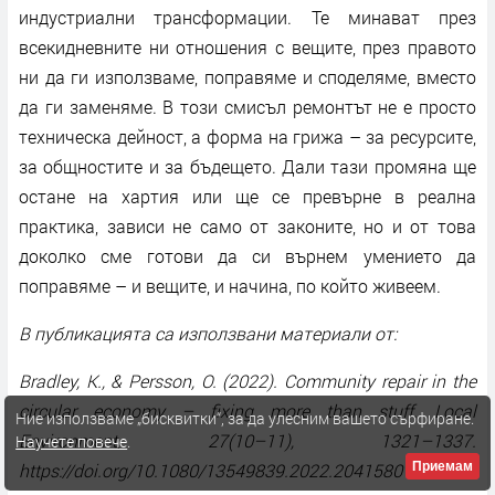
индустриални трансформации. Те минават през
всекидневните ни отношения с вещите, през правото
ни да ги използваме, поправяме и споделяме, вместо
да ги заменяме. В този смисъл ремонтът не е просто
техническа дейност, а форма на грижа – за ресурсите,
за общностите и за бъдещето. Дали тази промяна ще
остане на хартия или ще се превърне в реална
практика, зависи не само от законите, но и от това
доколко сме готови да си върнем умението да
поправяме – и вещите, и начина, по който живеем.
В публикацията са използвани материали от:
Bradley, K., & Persson, O. (2022). Community repair in the
circular economy – fixing more than stuff. Local
Ние използваме „бисквитки“, за да улесним вашето сърфиране.
Environment, 27(10–11), 1321–1337.
Научете повече
.
Приемам
https://doi.org/10.1080/13549839.2022.2041580