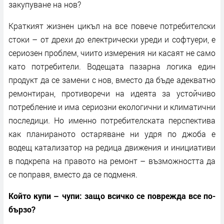
закупуване на нов?
Краткият жизнен цикъл на все повече потребителски
стоки – от дрехи до електрически уреди и софтуери, е
сериозен проблем, чиито измерения ни касаят не само
като потребители. Водещата пазарна логика един
продукт да се замени с нов, вместо да бъде адекватно
ремонтиран, противоречи на идеята за устойчиво
потребление и има сериозни екологични и климатични
последици. Но именно потребителската перспектива
как планираното остаряване ни удря по джоба е
водещ катализатор на редица движения и инициативи
в подкрепа на правото на ремонт – възможността да
се поправя, вместо да се подменя.
Който купи – чупи: защо всичко се поврежда все по-
бързо?