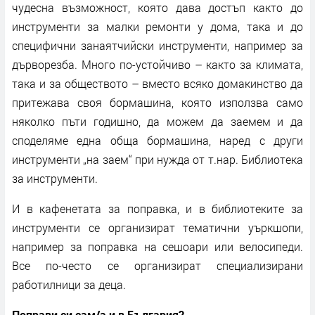
чудесна възможност, която дава достъп както до
инструменти за малки ремонти у дома, така и до
специфични занаятчийски инструменти, например за
дърворезба. Много по-устойчиво – както за климата,
така и за обществото – вместо всяко домакинство да
притежава своя бормашина, която използва само
няколко пъти годишно, да можем да заемем и да
споделяме една обща бормашина, наред с други
инструменти „на заем“ при нужда от т.нар. Библиотека
за инструменти.
И в кафенетата за поправка, и в библиотеките за
инструменти се организират тематични уъркшопи,
например за поправка на сешоари или велосипеди.
Все по-често се организират специализирани
работилници за деца.
Поправи си сам/а и в България?