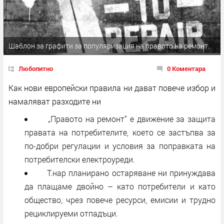
Шаблон за графити за популяризация на правото на ремонт.
Любопитно
0 Коментара
Как нови европейски правила ни дават повече избор и
намаляват разходите ни
„Правото на ремонт“ е движение за защита
правата на потребителите, което се застъпва за
по-добри регулации и условия за поправката на
потребителски електроуреди.
Т.нар планирано остаряване ни принуждава
да плащаме двойно – като потребители и като
общество, чрез повече ресурси, емисии и трудно
рециклируеми отпадъци.