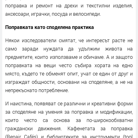
поправка и ремонт на дрехи и текстилни изделия,
аксесоари, играчки, посуда и велосипеди.
Поправката като споделена практика
Някои изследователи смятат, че интересът расте не
само заради нуждата да удължим живота на
предметите, които използваме и обичаме. А и защото
поправката на вещи често събира хората на едно
място, където те обменят опит, учат се един от друг и
изграждат общности, основани на споделяне, а не на
непрекъснато потребление.
И наистина, появяват се различни и креативни форми
за споделяне на умения за поправка и модификации,
които често са основа за по-широкообхватни
граждански движения. Кафенетата за поправка
(Repair Cafés) и библиотеките за инструменти (tool