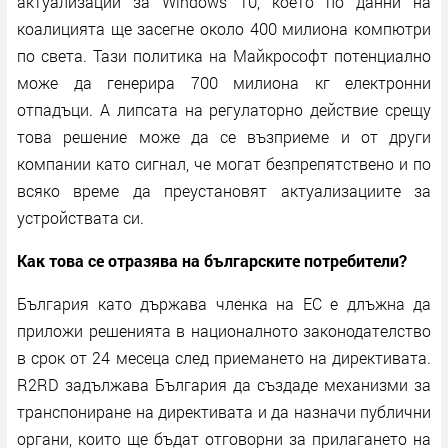
актуализации за Windows 10, което по данни на
коалицията ще засегне около 400 милиона компютри
по света. Тази политика на Майкрософт потенциално
може да генерира 700 милиона кг електронни
отпадъци. А липсата на регулаторно действие срещу
това решение може да се възприеме и от други
компании като сигнал, че могат безпрепятствено и по
всяко време да преустановят актуализациите за
устройствата си.
Как това се отразява на българските потребители?
България като държава членка на ЕС е длъжна да
приложи решенията в националното законодателство
в срок от 24 месеца след приемането на директивата.
R2RD задължава България да създаде механизми за
транспониране на директивата и да назначи публични
органи, които ще бъдат отговорни за прилагането на