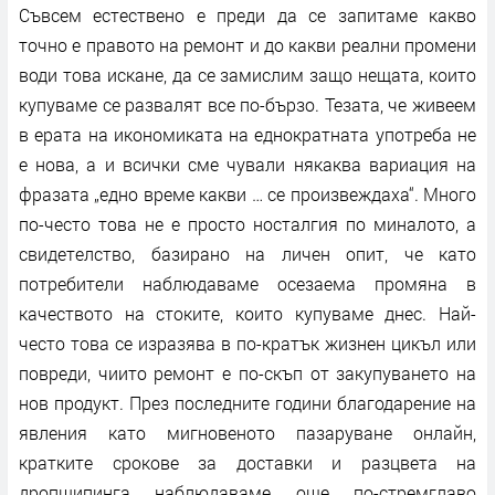
Съвсем естествено е преди да се запитаме какво
точно е правото на ремонт и до какви реални промени
води това искане, да се замислим защо нещата, които
купуваме се развалят все по-бързо. Тезата, че живеем
в ерата на икономиката на еднократната употреба не
е нова, а и всички сме чували някаква вариация на
фразата „едно време какви … се произвеждаха“. Много
по-често това не е просто носталгия по миналото, а
свидетелство, базирано на личен опит, че като
потребители наблюдаваме осезаема промяна в
качеството на стоките, които купуваме днес. Най-
често това се изразява в по-кратък жизнен цикъл или
повреди, чиито ремонт е по-скъп от закупуването на
нов продукт. През последните години благодарение на
явления като мигновеното пазаруване онлайн,
кратките срокове за доставки и разцвета на
дропшипинга наблюдаваме още по-стремглаво