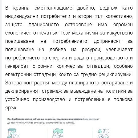
В крайна сметкаплащаме двойно, веднъж като
индивидуални потребители и втори път колективно,
защото планираното остаряване има огромен
екологичен отпечатък. Тези механизми за изкуствено
повишаване на потреблението допринасят за
повишаване на добива на ресурси, увеличават
потреблението на енергия и вода в производството и
генерират огромни количества отпадъци, особено
електронни отпадъци, които са трудно рециклируеми.
Затова контрастът между планираното остаряване и
декларираният стремеж за въвеждане на политики за
устойчиво производство и потребление е толкова
ярък.