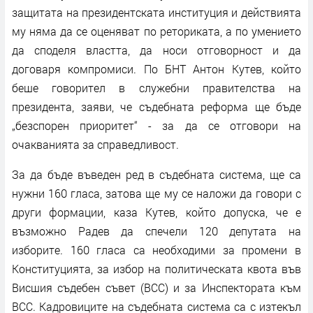
защитата на президентската институция и действията
му няма да се оценяват по реториката, а по умението
да споделя властта, да носи отговорност и да
договаря компромиси. По БНТ Антон Кутев, който
беше говорител в служебни правителства на
президента, заяви, че съдебната реформа ще бъде
„безспорен приоритет“ - за да се отговори на
очакванията за справедливост.
За да бъде въведен ред в съдебната система, ще са
нужни 160 гласа, затова ще му се наложи да говори с
други формации, каза Кутев, който допуска, че е
възможно Радев да спечели 120 депутата на
изборите. 160 гласа са необходими за промени в
Конституцията, за избор на политическата квота във
Висшия съдебен съвет (ВСС) и за Инспектората към
ВСС. Кадровиците на съдебната система са с изтекъл