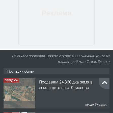
Не съм се провалил. Просто открих 10000 начина, които не
вършат работа. - Томас Едисън
Последни обяви
ПРЕДЛАГА
122 м2- 3 стаен апартамент супер
център Асеновград- 169 500 €.
преди 3 месеца