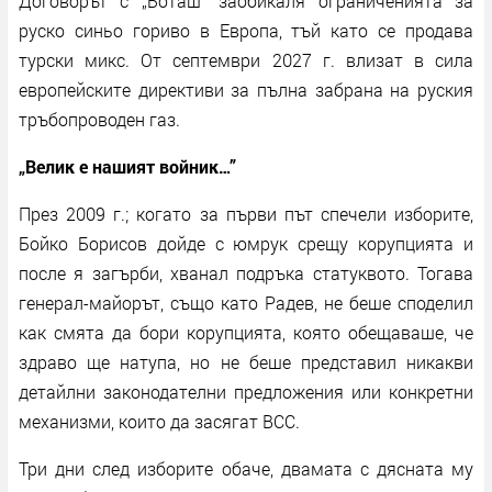
Договорът с „Боташ“ заобикаля ограниченията за
руско синьо гориво в Европа, тъй като се продава
турски микс. От септември 2027 г. влизат в сила
европейските директиви за пълна забрана на руския
тръбопроводен газ.
„Велик е нашият войник…”
През 2009 г.; когато за първи път спечели изборите,
Бойко Борисов дойде с юмрук срещу корупцията и
после я загърби, хванал подръка статуквото. Тогава
генерал-майорът, също като Радев, не беше споделил
как смята да бори корупцията, която обещаваше, че
здраво ще натупа, но не беше представил никакви
детайлни законодателни предложения или конкретни
механизми, които да засягат ВСС.
Три дни след изборите обаче, двамата с дясната му