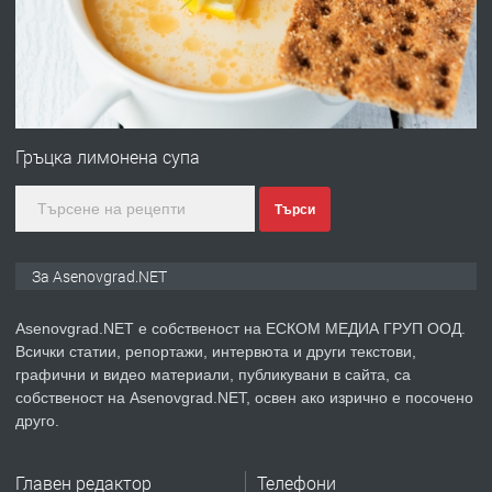
преди 1 година
ПРЕДЛАГА
Дава под наем Асеновград
Гръцка лимонена супа
Търси
преди 2 години
ПРЕДЛАГА
Давам индивидуалани уроци по
За Asenovgrad.NET
Немски език
Asenovgrad.NET е собственост на ЕСКОМ МЕДИА ГРУП ООД.
Всички статии, репортажи, интервюта и други текстови,
преди 2 години
графични и видео материали, публикувани в сайта, са
собственост на Asenovgrad.NET, освен ако изрично е посочено
ПРЕДЛАГА
ремонт на покриви
друго.
Главен редактор
Телефони