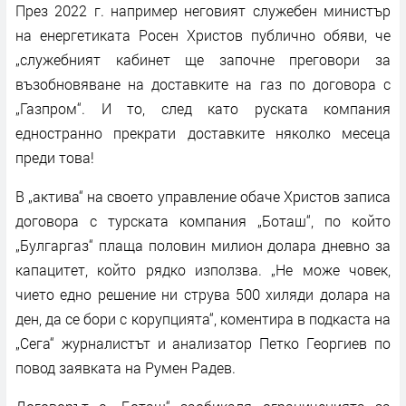
През 2022 г. например неговият служебен министър
на енергетиката Росен Христов публично обяви, че
„служебният кабинет ще започне преговори за
възобновяване на доставките на газ по договора с
„Газпром“. И то, след като руската компания
едностранно прекрати доставките няколко месеца
преди това!
В „актива“ на своето управление обаче Христов записа
договора с турската компания „Боташ“, по който
„Булгаргаз“ плаща половин милион долара дневно за
капацитет, който рядко използва. „Не може човек,
чието едно решение ни струва 500 хиляди долара на
ден, да се бори с корупцията“, коментира в подкаста на
„Сега“ журналистът и анализатор Петко Георгиев по
повод заявката на Румен Радев.