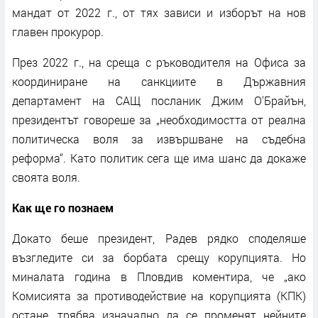
мандат от 2022 г., от тях зависи и изборът на нов
главен прокурор.
През 2022 г., на среща с ръководителя на Офиса за
координиране на санкциите в Държавния
департамент на САЩ посланик Джим О‘Брайън,
президентът говореше за „необходимостта от реална
политическа воля за извършване на съдебна
реформа“. Като политик сега ще има шанс да докаже
своята воля.
Как ще го познаем
Докато беше президент, Радев рядко споделяше
възгледите си за борбата срещу корупцията. Но
миналата година в Пловдив коментира, че „ако
Комисията за противодействие на корупцията (КПК)
остане, трябва изначално да се променят нейните