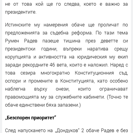
не от това кой ще го следва, което е важно за
президентите.
Истинските му намерения обаче ще проличат по
предложенията за съдебна реформа. По тази тема
Румен Радев пазеше тишина през деветте си
президентски години, въпреки наратива срещу
корупцията и активността на юридическия му екип
заради рекордните 46 вета, които е наложил. Наред с
това сезира многократно Конституционния съд,
оспори и промените в Конституцията, като особено
наблегна върху онези, които ограничават
правомощията му за служебните кабинети. (Точно те
обаче единствени бяха запазени.)
„Безспорен приоритет”
След напускането на „Дондуков“ 2 обаче Радев е без