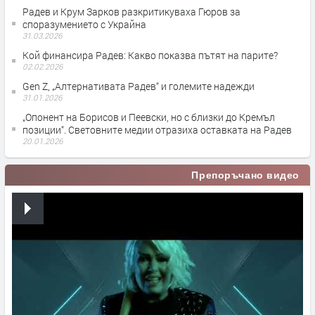
Радев и Крум Зарков разкритикуваха Гюров за
споразумението с Украйна
31.03.2026
Кой финансира Радев: Какво показва пътят на парите?
02.02.2026
Gen Z, „Алтернативата Радев“ и големите надежди
31.01.2026
„Опонент на Борисов и Пеевски, но с близки до Кремъл
позиции“. Световните медии отразиха оставката на Радев
20.01.2026
Препоръчано видео