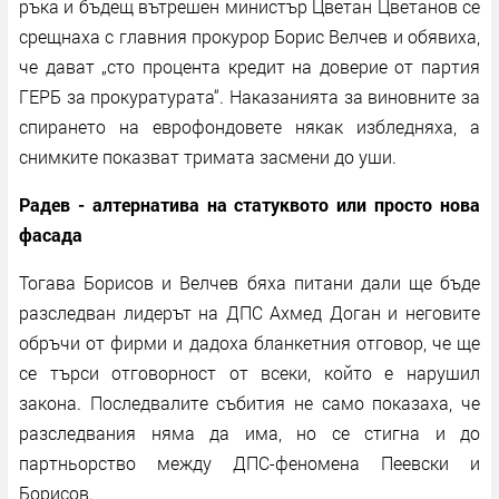
ръка и бъдещ вътрешен министър Цветан Цветанов се
срещнаха с главния прокурор Борис Велчев и обявиха,
че дават „сто процента кредит на доверие от партия
ГЕРБ за прокуратурата“. Наказанията за виновните за
спирането на еврофондовете някак избледняха, а
снимките показват тримата засмени до уши.
Радев - алтернатива на статуквото или просто нова
фасада
Тогава Борисов и Велчев бяха питани дали ще бъде
разследван лидерът на ДПС Ахмед Доган и неговите
обръчи от фирми и дадоха бланкетния отговор, че ще
се търси отговорност от всеки, който е нарушил
закона. Последвалите събития не само показаха, че
разследвания няма да има, но се стигна и до
партньорство между ДПС-феномена Пеевски и
Борисов.