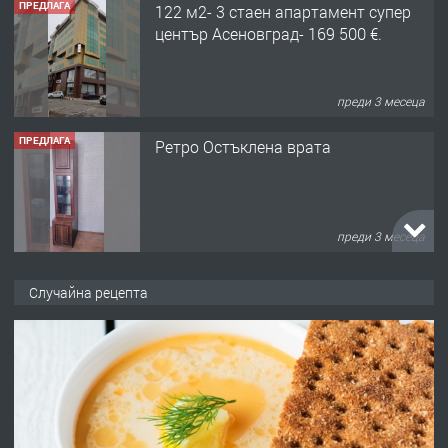
ПРЕДЛАГА
Ретро Остъклена врата
преди 3 месеца
ПРЕДЛАГА
🌟HYUNDAI i10 - 2024 | Само 55 лв./
ден от DL RENT🌟
преди 10 месеца
ПРЕДЛАГА
Професионална броячна машина -
Случайна рецепта
със сертификат от ЕЦБ
преди 1 година
ПРЕДЛАГА
Професионална зеленчукорезачка
за заведения и дома