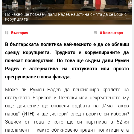
По какво ще познаем дали Радев наистина смята да се бори с
корупцията
България
0 Коментара
В българската политика най-лесното е да се обявиш
срещу корупцията. Трудното е корумпираните да
понесат последствия. По това ще съдим дали Румен
Радев е алтернатива на статуквото или просто
прегрупиране с нова фасада.
Може ли Румен Радев да пенсионира кралете на
статуквото Борисов и Пеевски или некръстеното му
още движение ще сподели съдбата на „Има такъв
народ“ (ИТН) и ще „изгори“ след първите си избори?
Зависи от това с кого ще си партнира в 52-ия
парламент – както обикновено правят политиците, а