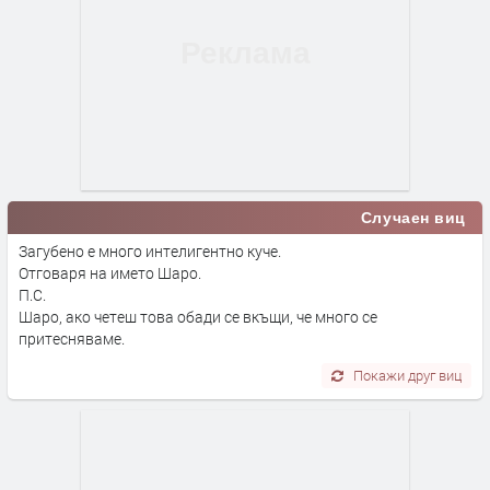
Случаен виц
Загубено е много интелигентно куче.
Отговаря на името Шаро.
П.С.
Шаро, ако четеш това обади се вкъщи, че много се
притесняваме.
Покажи друг виц