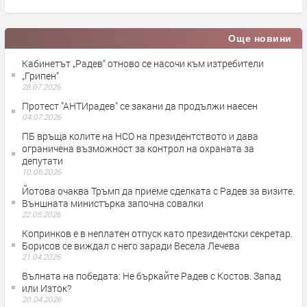
Още новини
Кабинетът „Радев“ отново се насочи към изтребители
„Грипен“
28.07.2026
Протест "АНТИрадев" се закани да продължи наесен
04.07.2026
ПБ връща колите на НСО на президентството и дава
ограничена възможност за контрол на охраната за
депутати
10.06.2026
Йотова очаква Тръмп да приеме сделката с Радев за визите.
Външната министърка започна совалки
22.05.2026
Копринков е в неплатен отпуск като президентски секретар.
Борисов се виждал с него заради Весела Лечева
21.04.2026
Вълната на победата: Не бъркайте Радев с Костов. Запад
или Изток?
20.04.2026