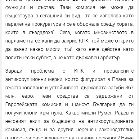
функции и състав. Тази комисия не може да
съществува в сегашния си вид… тя се използва като
паралелна прокуратура и се е обърнала срещу хората,
които я създадоха“. Сега, когато мнозинството в
парламента се кани да закрие КПК, той може открито
да заяви какво мисли, тъй като вече действа като
политически субект, а не като държавен арбитър.
Заради проблема с КПК и провалените
антикорупционни мерки, които фигурират в Плана за
възстановяване и устойчивост, държавата загуби 367
млн. евро. Тези средства са задържани от
Европейската комисия и шансът България да ги
получи клони към нула. Какво мисли Румен Радев и
неговият екип за бъдещето на антикорупционната
комисия, също и за другия нерешен законодателно
въпрос - за разследването на главния прокурор? Няма