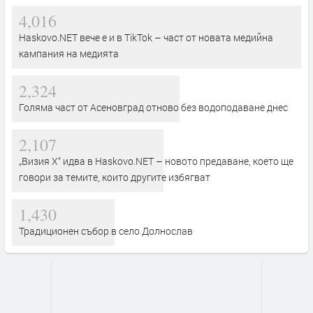
4,016
Haskovo.NET вече е и в TikTok – част от новата медийна
кампания на медията
2,324
Голяма част от Асеновград отново без водоподаване днес
2,107
„Визия Х“ идва в Haskovo.NET – новото предаване, което ще
говори за темите, които другите избягват
1,430
Традиционен събор в село Долнослав