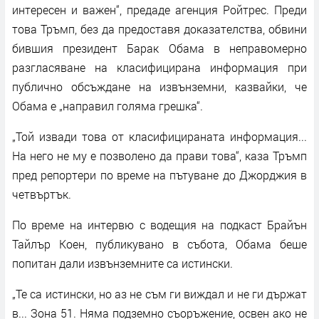
интересен и важен“, предаде агенция Ройтрес. Преди
това Тръмп, без да предоставя доказателства, обвини
бившия президент Барак Обама в неправомерно
разгласяване на класифицирана информация при
публично обсъждане на извънземни, казвайки, че
Обама е „направил голяма грешка“.
„Той извади това от класифицираната информация...
На него не му е позволено да прави това“, каза Тръмп
пред репортери по време на пътуване до Джорджия в
четвъртък.
По време на интервю с водещия на подкаст Брайън
Тайлър Коен, публикувано в събота, Обама беше
попитан дали извънземните са истински.
„Те са истински, но аз не съм ги виждал и не ги държат
в... Зона 51. Няма подземно съоръжение, освен ако не