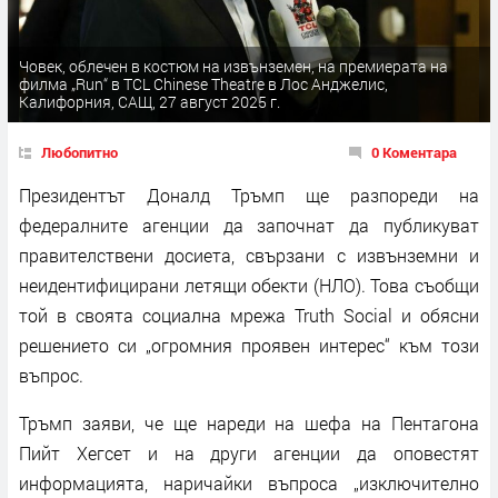
Човек, облечен в костюм на извънземен, на премиерата на
филма „Run“ в TCL Chinese Theatre в Лос Анджелис,
Калифорния, САЩ, 27 август 2025 г.
Любопитно
0 Коментара
Президентът Доналд Тръмп ще разпореди на
федералните агенции да започнат да публикуват
правителствени досиета, свързани с извънземни и
неидентифицирани летящи обекти (НЛО). Това съобщи
той в своята социална мрежа Truth Social и обясни
решението си „огромния проявен интерес“ към този
въпрос.
Тръмп заяви, че ще нареди на шефа на Пентагона
Пийт Хегсет и на други агенции да оповестят
информацията, наричайки въпроса „изключително