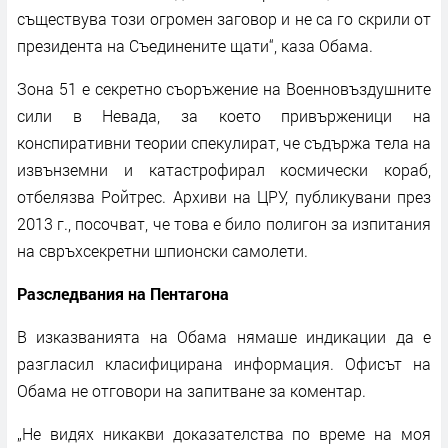
съществува този огромен заговор и не са го скрили от
президента на Съединените щати“, каза Обама.
Зона 51 е секретно съоръжение на Военновъздушните
сили в Невада, за което привърженици на
конспиративни теории спекулират, че съдържа тела на
извънземни и катастрофирал космически кораб,
отбелязва Ройтрес. Архиви на ЦРУ, публикувани през
2013 г., посочват, че това е било полигон за изпитания
на свръхсекретни шпионски самолети.
Разследвания на Пентагона
В изказванията на Обама нямаше индикации да е
разгласил класифицирана информация. Офисът на
Обама не отговори на запитване за коментар.
„Не видях никакви доказателства по време на моя