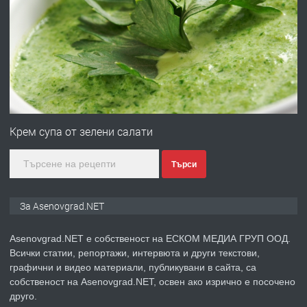
ПРЕДЛАГА
Професионална броячна машина -
със сертификат от ЕЦБ
преди 1 година
ПРЕДЛАГА
Професионална зеленчукорезачка
за заведения и дома
Крем супа от зелени салати
преди 1 година
Търси
ПРЕДЛАГА
Дава под наем Асеновград
За Asenovgrad.NET
Asenovgrad.NET е собственост на ЕСКОМ МЕДИА ГРУП ООД.
Всички статии, репортажи, интервюта и други текстови,
преди 2 години
графични и видео материали, публикувани в сайта, са
ПРЕДЛАГА
собственост на Asenovgrad.NET, освен ако изрично е посочено
Давам индивидуалани уроци по
друго.
Немски език