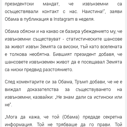
президентски мандат, че извънземни са
осъществявали контакт с нас. Наистина!", заяви
Обама в публикация в Instagram в неделя.
Обама обясни и на какво се базира убеждението му, че
извънземни съществуват - статистическите шансове
за живот извън Земята са високи, тъй като вселената
е толкова необятна. Бившият президент добавя, че
шансовете извънземен живот да е посещавал Земята
са ниски предвид разстоянието.
След коментарите си за Обама, Тръмп добави, че не е
виждал доказателства за съществуването на
извънземни, казвайки: „Не знам дали са истински или
не“.
„Мога да кажа, че той (Обама) предаде секретна
информация. Той не трябваше да го прави. Той