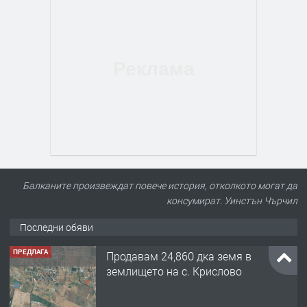
Балканите произвеждат повече история, отколкото могат да
консумират. Уинстън Чърчил
Последни обяви
ПРЕДЛАГА
Продавам 24,860 дка земя в
землището на с. Крислово