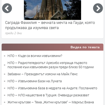
Саграда Фамилия – вечната мечта на Гауди, която
К
продължава да изумява света
п
преди 2 дни
п
Видеа по темата
НЛО – Къде са всички извънземни?
НЛО – Радиотеледкопът Аресибо изпраща първото
послание към извънземен разум преди близо 50 години
Забавни – Президентът изясни на Майк Пенс
НЛО – Извънземни Бази на Луната
НЛО – Извънземна база в недрата на Андите. Посланието
НЛО – НЛО нашествие в Турция. Очевидци разказват
Житни кръгове – Тема „Житни кръгове“ — Маркъс Виана