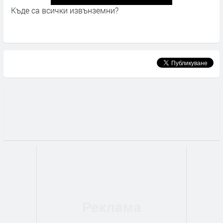
ъде са всички извънземни?
Радио
посла
годин