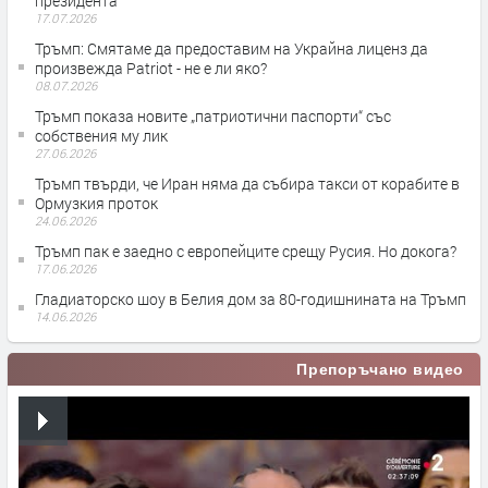
президента
17.07.2026
Тръмп: Смятаме да предоставим на Украйна лиценз да
произвежда Patriot - не е ли яко?
08.07.2026
Тръмп показа новите „патриотични паспорти“ със
собствения му лик
27.06.2026
Тръмп твърди, че Иран няма да събира такси от корабите в
Ормузкия проток
24.06.2026
Тръмп пак е заедно с европейците срещу Русия. Но докога?
17.06.2026
Гладиаторско шоу в Белия дом за 80-годишнината на Тръмп
14.06.2026
Препоръчано видео