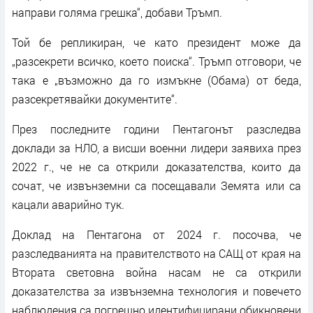
направи голяма грешка“, добави Тръмп.
Той бе репликиран, че като президент може да
„разсекрети всичко, което поиска“. Тръмп отговори, че
така е „възможно да го измъкне (Обама) от беда,
разсекретявайки документите“.
През последните години Пентагонът разследва
доклади за НЛО, а висши военни лидери заявиха през
2022 г., че не са открили доказателства, които да
сочат, че извънземни са посещавали Земята или са
кацали аварийно тук.
Доклад на Пентагона от 2024 г. посочва, че
разследванията на правителството на САЩ от края на
Втората световна война насам не са открили
доказателства за извънземна технология и повечето
наблюдения са погрешно идентифицирани обикновени