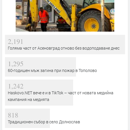
2,191
Голяма част от Асеновград отново без водоподаване днес
1,295
60-годишен мъж загина при пожар в Тополово
1,242
Haskovo.NET вече е и в TikTok – част от новата медийна
кампания на медията
818
Традиционен събор в село Долнослав