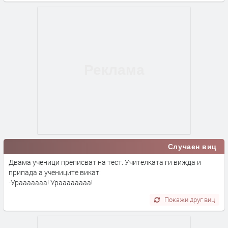
Случаен виц
Двама ученици преписват на тест. Учителката ги вижда и
припада а учениците викат:
-Урааааааа! Ураааааааа!
Покажи друг виц