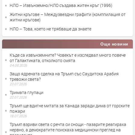
НЛО – Извънземно/НЛО създава житен кръг (1996)
Житни кръгове – Междузвездни графити (комппилация от
житни кръгове)
НЛО – Това, което не трябваше да знаете
Още новини
Къде са извънземните? Човекът е изследвал много повече
от Галактиката, отколкото смята
04.08.2026
Защо ядрената сделка на Тръмп със Саудитска Арабия
тревожи света?
23.07.2026
Тримата глупаци
22.07.2026
Тръмп ще вдигне митата за Канада заради дима от горските
пожари
18.07.2026
Тръмп взриви света с речта си снощи - пазарите реагираха
нервно, а демократите поискаха медицински преглед на