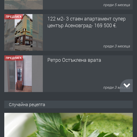
преди 5 месеца
ПРЕДЛАГА
122 м2- 3 стаен апартамент супер
център Асеновград- 169 500 €.
преди 3 месеца
ПРЕДЛАГА
Ретро Остъклена врата
преди 3 месеца
ПРЕДЛАГА
🌟HYUNDAI i10 - 2024 | Само 55 лв./
Случайна рецепта
ден от DL RENT🌟
преди 10 месеца