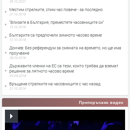
29.10.2021
Местим стрелките, спим час повече - за последно
27.10.2018
"Влизате в България, преместете часовниците си"
15.10.2018
Българитe са предпочели зимното часово време
12.10.2018
Дончев: Без референдум за смяната на времето, но ще има
проучване
28.09.2018
Държавите членки на ЕС са тези, които трябва да вземат
решение за лятното часово време
03.09.2018
Връщаме стрелките на часовниците с час назад
21.10.2014
Препоръчано видео