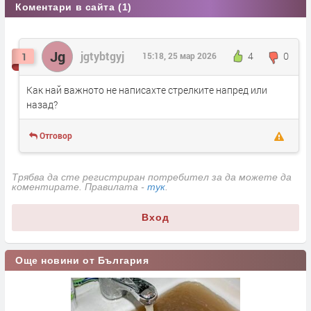
Коментари в сайта (1)
Jg
jgtybtgyj
4
0
1
15:18, 25 мар 2026
Как най важното не написахте стрелките напред или
назад?
Отговор
Трябва да сте регистриран потребител за да можете да
коментирате. Правилата -
тук
.
Вход
Още новини от България