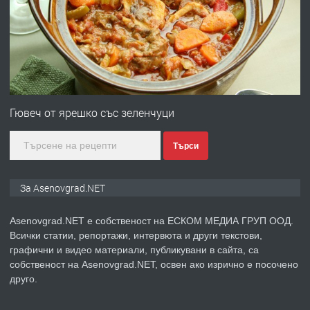
със сертификат от ЕЦБ
преди 1 година
ПРЕДЛАГА
Професионална зеленчукорезачка
за заведения и дома
Гювеч от ярешко със зеленчуци
Търси
преди 1 година
ПРЕДЛАГА
Дава под наем Асеновград
За Asenovgrad.NET
Asenovgrad.NET е собственост на ЕСКОМ МЕДИА ГРУП ООД.
Всички статии, репортажи, интервюта и други текстови,
преди 2 години
графични и видео материали, публикувани в сайта, са
собственост на Asenovgrad.NET, освен ако изрично е посочено
ПРЕДЛАГА
Давам индивидуалани уроци по
друго.
Немски език