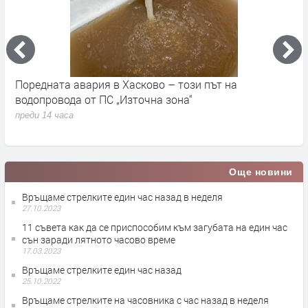
Поредната авария в Хасково – този път на
Д
е.
водопровода от ПС „Източна зона“
п
преди 14 часа
Още новини
Връщаме стрелките един час назад в неделя
27.10.2023
11 съвета как да се приспособим към загубата на един час
сън заради лятното часово време
17.03.2023
Връщаме стрелките един час назад
25.10.2022
Връщаме стрелките на часовника с час назад в неделя