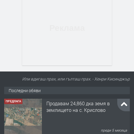
Или вдигаш прах, или гълташ прах. - Хенри Кисинджър
Последни обяви
ПРЕДЛАГА
Продавам 24,860 дка земя в
землището на с. Крислово
преди 5 месеца