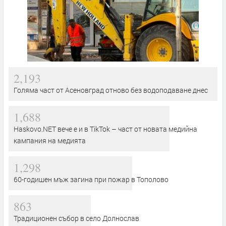
2,193
Голяма част от Асеновград отново без водоподаване днес
1,688
Haskovo.NET вече е и в TikTok – част от новата медийна
кампания на медията
1,298
60-годишен мъж загина при пожар в Тополово
863
Традиционен събор в село Долнослав