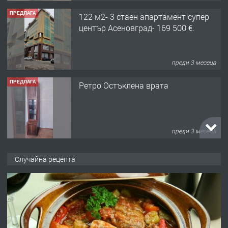
ПРЕДЛАГА
122 м2- 3 стаен апартамент супер
център Асеновград- 169 500 €.
преди 3 месеца
ПРЕДЛАГА
Ретро Остъклена врата
преди 3 месеца
ПРЕДЛАГА
🌟HYUNDAI i10 - 2024 | Само 55 лв./
Случайна рецепта
ден от DL RENT🌟
преди 10 месеца
ПРЕДЛАГА
Професионална броячна машина -