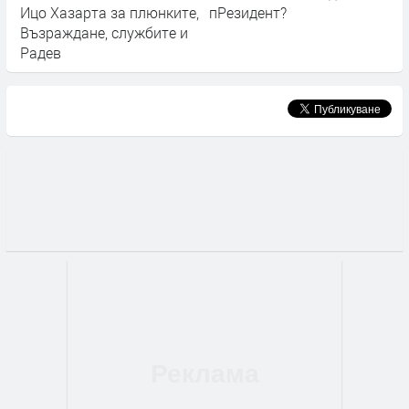
Ицо Хазарта за плюнките,
пРезидент?
Възраждане, службите и
Радев