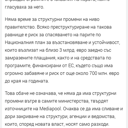
гласуваха за него.
Няма време за структурни промени на ниво
правителство. Всяко преструктуриране на такова
равнище е риск за спасяването на парите по
Националния план за възстановяване и устойчивост,
които възлизат на близо 3 млрд. евро заедно със
замразените плащания, както и на средствата по
програмите, финансирани от ЕС, където също има
огромно забавяне и риск от още около 700 млн. евро
до края на годината.
Това обаче не означава, че няма да има структурни
промени вътре в самите министерства, твърдят
източниците на Mediapool. Очаква се да има сливане и
дори закриване на структури, агенции и ведомства,
които, според новата власт, носят само разходи.