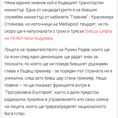
Няма единно мнение кой е бъдещият транспортен
министър. Една от кандидатурите е на бившия
служебен министър от кабинета "Главчев" - Красимира
Стоянова, но източници на Mediapool твърдят, че по-
скоро ще е напусналата с гръм и трясък
бивша шефка
на НКЖИ Нели Андреева
.
Лицата на правителството на Румен Радев, които ще
са ясни след едно денонощие, ще дадат знак за
посоката, по която ще ни поведе бившият държавен
глава и бъдещ премиер - за пореден път страната ни е
уникална, след като бивш цар стана премиер. Нещо
повече – те ще покажат фракциите вътре в
"Прогресивна България", както и дали предстои
радикална промяна в управлението или само смяна
на лицата, които ще преразпределят националното
богатство.