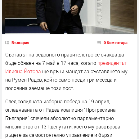
България
0 Коментара
Съставът на редовното правителство се очаква да
бъде обявен на 7 май в 17 часа, когато
президентът
Илияна Йотова
ще връчи мандат за съставянето му
на Румен Радев, който само преди три месеца и
половина заемаше този пост.
След солидната изборна победа на 19 април,
оглавяваната от Радев коалиция "Прогресивна
България" спечели абсолютно парламентарно
мнозинство от 131 депутати, което му развързва
ръцете за самостоятелно управление и бързи