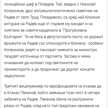
полицейски шеф в Пловдив. Той, заедно с Николай
Копринков, друг вътрешнополитически съветник на
Радев от село Труд, Пловдивско, са сред най-близкия
антураж на Радев още от първия му мандат и са
смятани за сивите кардинали в "Прогресивна
България". Те не бяха в депутатските листи, но държат
връзките на Радев със спонсорите и бизнеса - особено
Копринков, редят и лансират имената за министри,
твърдят източници от партията. Затова и няма
очаквания да излязат под светлините на
прожекторите, а да продължат да дърпат конците
задкулисно.
Третият вицепремиер по еврофондовете се очаква да
е Атанас Пеканов, който заемаше този пост в четири
кабинета на Радев. Пеканов обаче се разграничи
рязко от Радев, след като той предложи свикване на