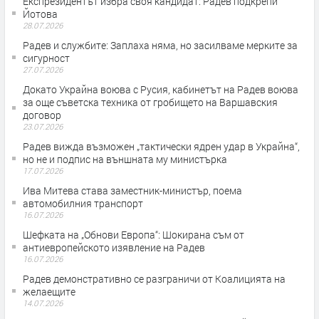
Експрезидентът избра своя кандидат: Радев подкрепи
Йотова
28.07.2026
Радев и службите: Заплаха няма, но засилваме мерките за
сигурност
27.07.2026
Докато Украйна воюва с Русия, кабинетът на Радев воюва
за още съветска техника от гробището на Варшавския
договор
23.07.2026
Радев вижда възможен „тактически ядрен удар в Украйна“,
но не и подпис на външната му министърка
17.07.2026
Ива Митева става заместник-министър, поема
автомобилния транспорт
16.07.2026
Шефката на „Обнови Европа“: Шокирана съм от
антиевропейското изявление на Радев
16.07.2026
Радев демонстративно се разграничи от Коалицията на
желаещите
14.07.2026