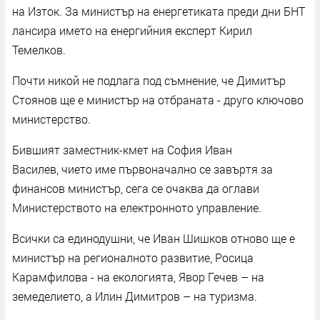
на Изток. За министър на енергетиката преди дни БНТ
лансира името на енергийния експерт Кирил
Темелков.
Почти никой не подлага под съмнение, че Димитър
Стоянов ще е министър на отбраната - друго ключово
министерство.
Бившият заместник-кмет на София Иван
Василев, чието име първоначално се завъртя за
финансов министър, сега се очаква да оглави
Министерството на електронното управление.
Всички са единодушни, че Иван Шишков отново ще е
министър на регионалното развитие, Росица
Карамфилова - на екологията, Явор Гечев – на
земеделието, а Илин Димитров – на туризма.