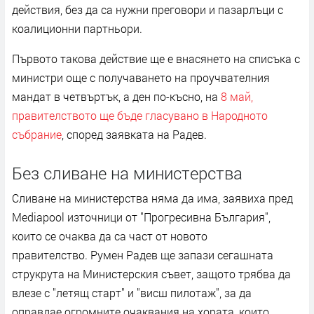
действия, без да са нужни преговори и пазарлъци с
коалиционни партньори.
Първото такова действие ще е внасянето на списъка с
министри още с получаването на проучвателния
мандат в четвъртък, а ден по-късно, на
8 май,
правителството ще бъде гласувано в Народното
събрание
, според заявката на Радев.
Без сливане на министерства
Сливане на министерства няма да има, заявиха пред
Mediapool източници от "Прогресивна България",
които се очаква да са част от новото
правителство. Румен Радев ще запази сегашната
струкрута на Министерския съвет, защото трябва да
влезе с "летящ старт" и "висш пилотаж", за да
оправдае огромните очаквания на хората, които