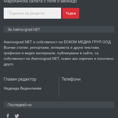
Мароканска салата с пиле и авокадо
Търси
преди 2 години
ПРЕДЛАГА
Давам индивидуалани уроци по
За Asenovgrad.NET
Немски език
Asenovgrad.NET е собственост на ЕСКОМ МЕДИА ГРУП ООД.
Всички статии, репортажи, интервюта и други текстови,
преди 2 години
графични и видео материали, публикувани в сайта, са
собственост на Asenovgrad.NET, освен ако изрично е посочено
ПРЕДЛАГА
ремонт на покриви
друго.
Главен редактор
Телефони
преди 2 години
Надежда Виденлиева
ПРЕДЛАГА
Висококачествени Целофанови
Пликове - СКОРПИОПЛАСТ
Последвай ни