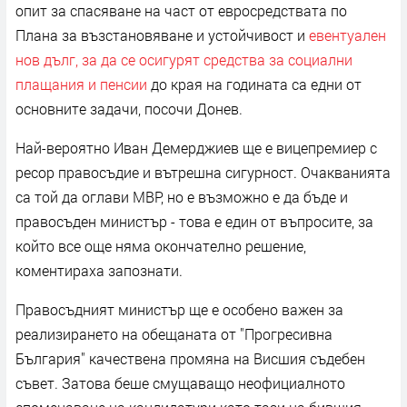
опит за спасяване на част от евросредствата по
Плана за възстановяване и устойчивост и
евентуален
нов дълг, за да се осигурят средства за социални
плащания и пенсии
до края на годината са едни от
основните задачи, посочи Донев.
Най-вероятно Иван Демерджиев ще е вицепремиер с
ресор правосъдие и вътрешна сигурност. Очакванията
са той да оглави МВР, но е възможно е да бъде и
правосъден министър - това е един от въпросите, за
който все още няма окончателно решение,
коментираха запознати.
Правосъдният министър ще е особено важен за
реализирането на обещаната от "Прогресивна
България" качествена промяна на Висшия съдебен
съвет. Затова беше смущаващо неофициалното