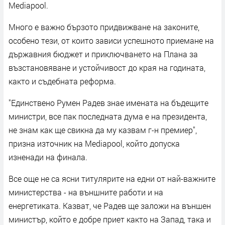
Mediapool.
Много е важно бързото придвижване на законите,
особено тези, от които зависи успешното приемане на
държавния бюджет и приключването на Плана за
възстановяване и устойчивост до края на годината,
както и съдебната реформа.
"Единствено Румен Радев знае имената на бъдещите
министри, все пак последната дума е на президента,
не знам как ще свикна да му казвам г-н премиер",
призна източник на Mediapool, който допуска
изненади на финала.
Все още не са ясни титулярите на едни от най-важните
министерства - на външните работи и на
енергетиката. Казват, че Радев ще заложи на външен
министър, който е добре приет както на Запад, така и