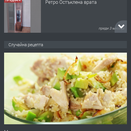
ПРЕДЛАГА
🌟HYUNDAI i10 - 2024 | Само 55 лв./
ден от DL RENT🌟
преди 10 месеца
ПРЕДЛАГА
Професионална броячна машина -
Случайна рецепта
със сертификат от ЕЦБ
преди 1 година
ПРЕДЛАГА
Професионална зеленчукорезачка
за заведения и дома
преди 1 година
ПРЕДЛАГА
Дава под наем Асеновград