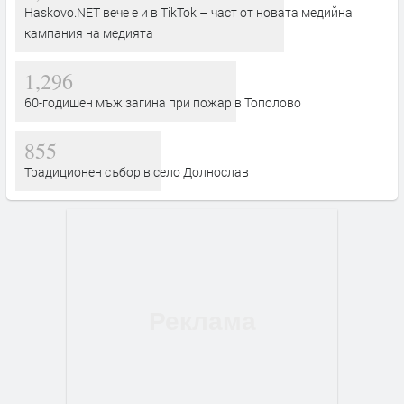
Haskovo.NET вече е и в TikTok – част от новата медийна
кампания на медията
1,296
60-годишен мъж загина при пожар в Тополово
855
Традиционен събор в село Долнослав