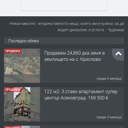
Някои мислят, че единственото нещо, което им е нужно, за да
водят дискусия, е устата. - Чудомир
Последни обяви
ПРЕДЛАГА
122 м2- 3 стаен апартамент супер
център Асеновград- 169 500 €.
преди 3 месеца
ПРЕДЛАГА
Ретро Остъклена врата
преди 3 месеца