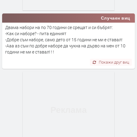
Случаен виц
Двама набори на по 70 години се срещат и си бъбрят:
-Как си наборе? - пита единият
-Добре съм наборе, само дето от 15 години не ми е ставал!
-Ааа аз съм по добре наборе да чукна на дърво на мен от 10
години не ми е ставал! ! !
Покажи друг виц