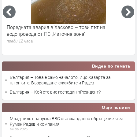
До 36 градуса и слънчево време в България днес
О
с
преди 22 часа
п
Видеа по темата
България – Това е само началото. Ицо Хазарта за
плюнките, Възраждане, службите и Радев
България – Кой сте вие господин пРезидент?
Още новини
Млад пилот напуска ВВС със скандално обръщение към
Румен Радев и компания
06.08.2026