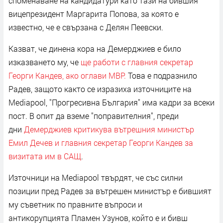
споменаване на кандидатури като тази на бившия
вицепрезидент Маргарита Попова, за която е
известно, че е свързана с Делян Пеевски.
Казват, че динена кора на Демерджиев е било
изказването му, че
ще работи с главния секретар
Георги Кандев, ако оглави МВР.
Това е подразнило
Радев, защото както се изразиха източниците на
Mediapool, "Прогресивна България" има кадри за всеки
пост. В опит да вземе "поправителния", преди
дни
Демерджиев критикува вътрешния министър
Емил Дечев и главния секретар Георги Кандев за
визитата им в САЩ
.
Източници на Mediapool твърдят, че със силни
позиции пред Радев за вътрешен министър е бившият
му съветник по правните въпроси и
антикорупцията Пламен Узунов, който е и бивш