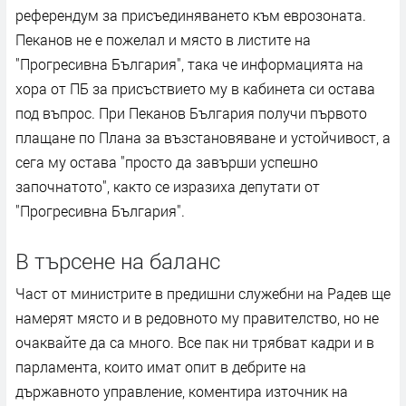
референдум за присъединяването към еврозоната.
Пеканов не е пожелал и място в листите на
"Прогресивна България", така че информацията на
хора от ПБ за присъствието му в кабинета си остава
под въпрос. При Пеканов България получи първото
плащане по Плана за възстановяване и устойчивост, а
сега му остава "просто да завърши успешно
започнатото", както се изразиха депутати от
"Прогресивна България".
В търсене на баланс
Част от министрите в предишни служебни на Радев ще
намерят място и в редовното му правителство, но не
очаквайте да са много. Все пак ни трябват кадри и в
парламента, които имат опит в дебрите на
държавното управление, коментира източник на