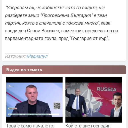
"Уверявам ви, че кабинетът като го видите, ще
разберете защо "Прогресивна България" е тази
партия, която е спечелила с толкова много"
, каза
преди ден Слави Василев, заместник-председател на
парламентарната група, пред "България от еър".
Източник:
Медиапул
Видеа по темата
Това е само началото.
Кой сте вие господин