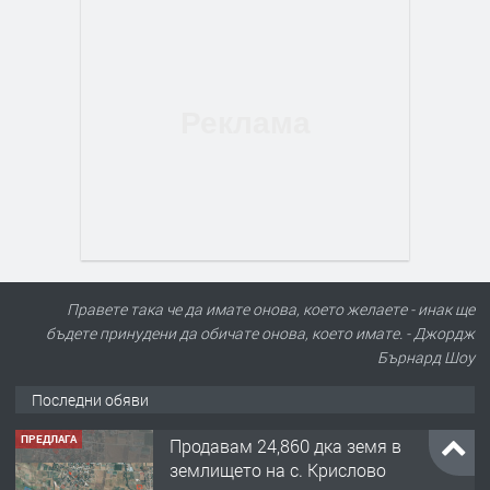
Правете така че да имате онова, което желаете - инак ще
бъдете принудени да обичате онова, което имате. - Джордж
Бърнард Шоу
Последни обяви
ПРЕДЛАГА
Продавам 24,860 дка земя в
землището на с. Крислово