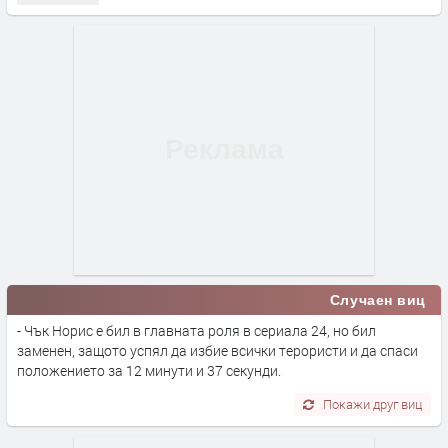
Случаен виц
- Чък Норис е бил в главната роля в сериала 24, но бил
заменен, защото успял да избие всички терористи и да спаси
положението за 12 минути и 37 секунди.
Покажи друг виц