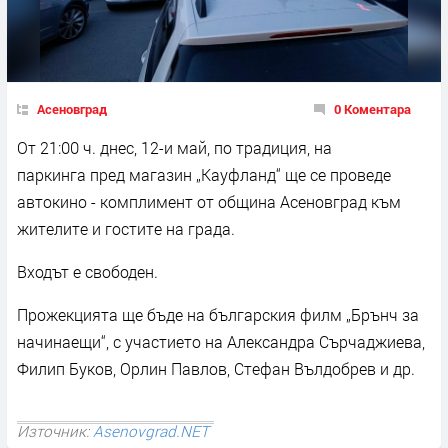
Асеновград
0 Коментара
От 21:00 ч. днес, 12-и май, по традиция, на
паркинга пред магазин „Кауфланд“ ще се проведе
автокино - комплимент от община Асеновград към
жителите и гостите на града.
Входът е свободен.
Прожекцията ще бъде на българския филм „Брънч за
начинаещи“, с участието на Александра Сърчаджиева,
Филип Буков, Орлин Павлов, Стефан Вълдобрев и др.
Източник:
Asenovgrad.NET