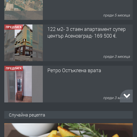
преди 5 месеца
ПРЕДЛАГА
122 м2- 3 стаен апартамент супер
център Асеновград- 169 500 €.
преди 3 месеца
ПРЕДЛАГА
Ретро Остъклена врата
преди 3 месеца
ПРЕДЛАГА
🌟HYUNDAI i10 - 2024 | Само 55 лв./
Случайна рецепта
ден от DL RENT🌟