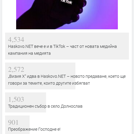
4,534
Haskovo.NET вече е и в TikTok – част от новата медийна
кампания на медията
2,572
„Визия Х“ идва в Haskovo.NET – новото предаване, което ще
говори за темите, които другите избягват
1,503
Традиционен събор в село Долнослав
901
Преображение Господне е!