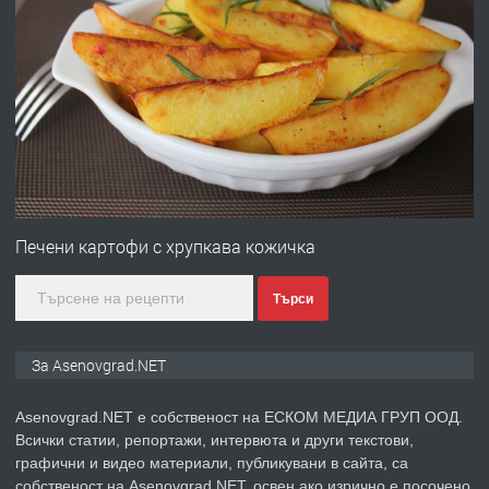
преди 10 месеца
ПРЕДЛАГА
Професионална броячна машина -
със сертификат от ЕЦБ
преди 1 година
ПРЕДЛАГА
Професионална зеленчукорезачка
за заведения и дома
Печени картофи с хрупкава кожичка
Търси
преди 1 година
ПРЕДЛАГА
Дава под наем Асеновград
За Asenovgrad.NET
Asenovgrad.NET е собственост на ЕСКОМ МЕДИА ГРУП ООД.
Всички статии, репортажи, интервюта и други текстови,
преди 2 години
графични и видео материали, публикувани в сайта, са
собственост на Asenovgrad.NET, освен ако изрично е посочено