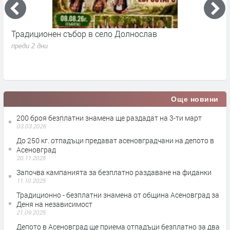
Традиционен събор в село Долнослав
П
преди 2 дни
п
Още новини
200 броя безплатни знамена ще раздадат на 3-ти март
03.03.2026
До 250 кг. отпадъци предават асеновградчани на депото в
Асеновград
20.11.2025
Започва кампанията за безплатно раздаване на фиданки
11.10.2025
Традиционно - безплатни знамена от община Асеновград за
Деня на независимост
21.09.2025
Депото в Асеновград ще приема отпадъци безплатно за два