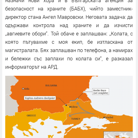
назначи нови хора и в Българската агенция за
безопасност на храните (БАБХ), чийто заместник-
директор стана Ангел Мавровски. Неговата задача: да
одържави контрола над храните и да изчисти
„авгиевите обори“. Той обаче е заплашван: „Колата, с
която пътувахме с моя екип, бе изтласкана от
магистралата. Бях заплашван по телефона, а намирах
и бележки със заплахи по колата си“, е разказал
информаторът на АРД.