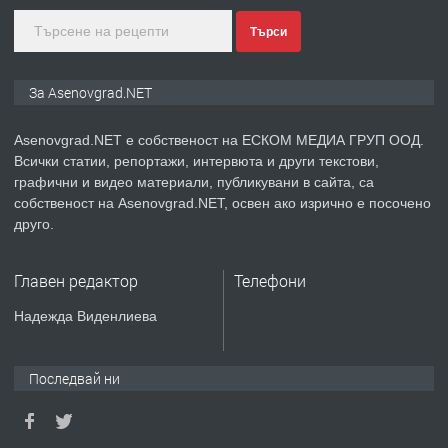
преди 1 година
Търси
ПРЕДЛАГА
Дава под наем Асеновград
За Asenovgrad.NET
Asenovgrad.NET е собственост на ЕСКОМ МЕДИА ГРУП ООД.
Всички статии, репортажи, интервюта и други текстови,
преди 2 години
графични и видео материали, публикувани в сайта, са
собственост на Asenovgrad.NET, освен ако изрично е посочено
ПРЕДЛАГА
Давам индивидуалани уроци по
друго.
Немски език
Главен редактор
Телефони
преди 2 години
Надежда Виденлиева
ПРЕДЛАГА
ремонт на покриви
Последвай ни
преди 2 години