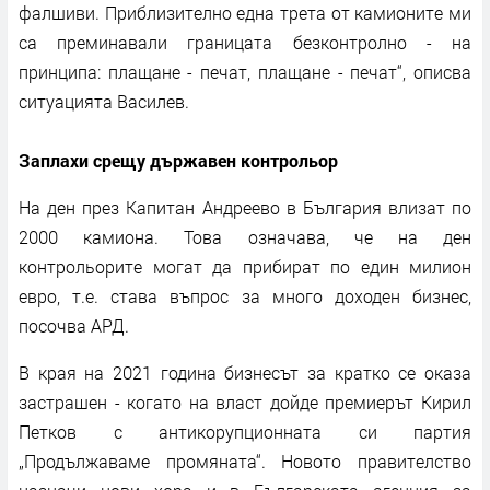
фалшиви. Приблизително една трета от камионите ми
са преминавали границата безконтролно - на
принципа: плащане - печат, плащане - печат“, описва
ситуацията Василев.
Заплахи срещу държавен контрольор
На ден през Капитан Андреево в България влизат по
2000 камиона. Това означава, че на ден
контрольорите могат да прибират по един милион
евро, т.е. става въпрос за много доходен бизнес,
посочва АРД.
В края на 2021 година бизнесът за кратко се оказа
застрашен - когато на власт дойде премиерът Кирил
Петков с антикорупционната си партия
„Продължаваме промяната“. Новото правителство