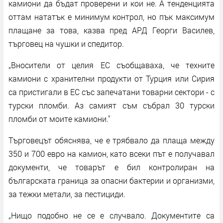
камиони да бъдат проверени и кои не. А тенденцията
оттам нататък е минимум контрол, но пък максимум
плащане за това, казва пред АРД Георги Василев,
търговец на чушки и спедитор.
„Вносители от целия ЕС съобщаваха, че техните
камиони с хранителни продукти от Турция или Сирия
са пристигали в ЕС със запечатани товарни сектори - с
турски пломби. Аз самият съм събрал 30 турски
пломби от моите камиони."
Търговецът обяснява, че е трябвало да плаща между
350 и 700 евро на камион, като всеки път е получавал
документи, че товарът е бил контролиран на
българската граница за опасни бактерии и организми,
за тежки метали, за пестициди.
„Нищо подобно не се е случвало. Документите са