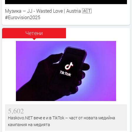
Музика – JJ - Wasted Love | Austria 🇦🇹
#Eurovision2025
Четени
5,602
Haskovo.NET вече е и в TikTok – част от новата медийна
кампания на медията