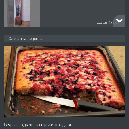
преди 3 месеца
ПРЕДЛАГА
🌟HYUNDAI i10 - 2024 | Само 55 лв./
Случайна рецепта
ден от DL RENT🌟
преди 10 месеца
ПРЕДЛАГА
Професионална броячна машина -
със сертификат от ЕЦБ
преди 1 година
ПРЕДЛАГА
Професионална зеленчукорезачка
за заведения и дома
Бърз сладкиш с горски плодове