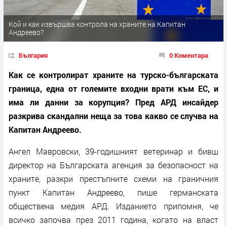
Кой и как извършва контрола на храните на Капитан
Андреево?
България
0 Коментара
Как се контролират храните на турско-българската
граница, една от големите входни врати към ЕС, и
има ли данни за корупция? Пред АРД инсайдер
разкрива скандални неща за това какво се случва на
Капитан Андреево.
Ангел Мавровски, 39-годишният ветеринар и бивш
директор на Българската агенция за безопасност на
храните, разкри престъпните схеми на граничния
пункт Капитан Андреево, пише германската
обществена медия АРД. Изданието припомня, че
всичко започва през 2011 година, когато на власт