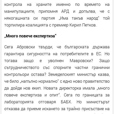
контрола на храните именно по времето на
манипулациите, припомня АРД и допълва, че с
някогашната си партия „Има такъв народ“ той
торпилира коалицията с премиер Кирил Петков.
„Много повече експертиза"
Сега Абровски твърди, че българската държава
гарантира сигурността на потребителите в ЕС. Но
тогава защо е уволнен Мавровски? Защо
сътрудничеството със спорните частни гранични
контрольори остава? Земеделският министър казва,
че било „напълно нормално“ с едно ново правителство
да дойде нов екип. Новата директорка имала „много
повече експертиза и опит“. Сега по границата за
лабораторията отговаря БАБХ. Но министърът
отказва да приеме искането за трайно присъствие на