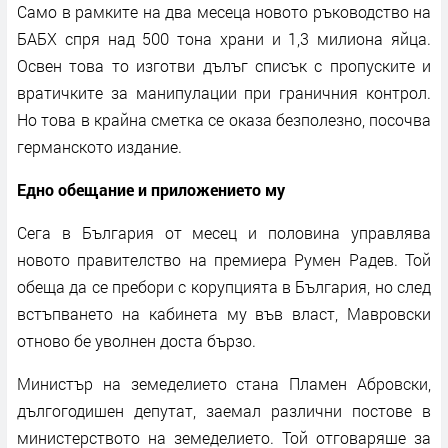
Само в рамките на два месеца новото ръководство на
БАБХ спря над 500 тона храни и 1,3 милиона яйца.
Освен това то изготви дълъг списък с пропуските и
вратичките за манипулации при граничния контрол.
Но това в крайна сметка се оказа безполезно, посочва
германското издание.
Едно обещание и приложението му
Сега в България от месец и половина управлява
новото правителство на премиера Румен Радев. Той
обеща да се пребори с корупцията в България, но след
встъпването на кабинета му във власт, Мавровски
отново бе уволнен доста бързо.
Министър на земеделието стана Пламен Абровски,
дългогодишен депутат, заемал различни постове в
министерството на земеделието. Той отговаряше за