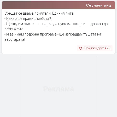
Случаен виц
Срещат се двама приятели. Единия пита:
- Какво ще правиш събота?
- Ще ходим със сина в парка да пускаме хвърчило-дракон да
лети! А ти?
- И аз имам подобна програма - ще изпращам тъщата на
аерогарата!
Покажи друг виц