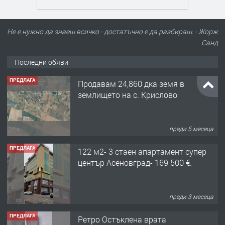
Не е нужно да знаеш всичко - достатъчно е да разбираш. - Жорж
Санд
Последни обяви
ПРЕДЛАГА
Продавам 24,860 дка земя в
землището на с. Крислово
преди 5 месеца
ПРЕДЛАГА
122 м2- 3 стаен апартамент супер
център Асеновград- 169 500 €.
преди 3 месеца
ПРЕДЛАГА
Ретро Остъклена врата