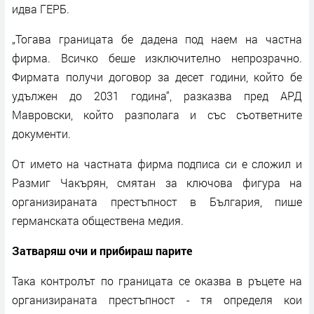
идва ГЕРБ.
„Тогава границата бе дадена под наем на частна
фирма. Всичко беше изключително непрозрачно.
Фирмата получи договор за десет години, който бе
удължен до 2031 година“, разказва пред АРД
Мавровски, който разполага и със съответните
документи.
От името на частната фирма подписа си е сложил и
Размиг Чакърян, смятан за ключова фигура на
организираната престъпност в България, пише
германската обществена медия.
Затваряш очи и прибираш парите
Така контролът по границата се оказва в ръцете на
организираната престъпност - тя определя кои