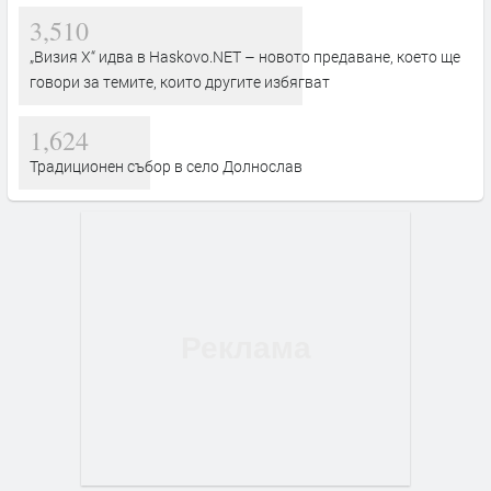
3,510
„Визия Х“ идва в Haskovo.NET – новото предаване, което ще
говори за темите, които другите избягват
1,624
Традиционен събор в село Долнослав