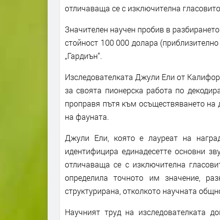
отличаваща се с изключителна гласовит
Значителен научен пробив в разбирането 
стойност 100 000 долара (приблизително
„Гардиън“.
Изследователката Джули Ели от Калифор
за своята пионерска работа по декодир
проправя пътя към осъществяването на 
на фауната.
Джули Ели, която е лауреат на наград
идентифицира единадесетте основни зву
отличаваща се с изключителна гласовит
определила точното им значение, раз
структурирана, отколкото научната общно
Научният труд на изследователката до