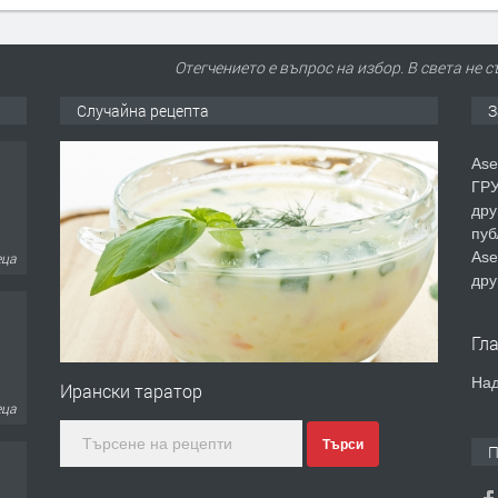
Отегчението е въпрос на избор. В света не 
Случайна рецепта
З
Ase
ГРУ
дру
пуб
Ase
еца
дру
Гл
Над
Ирански таратор
еца
Търси
П