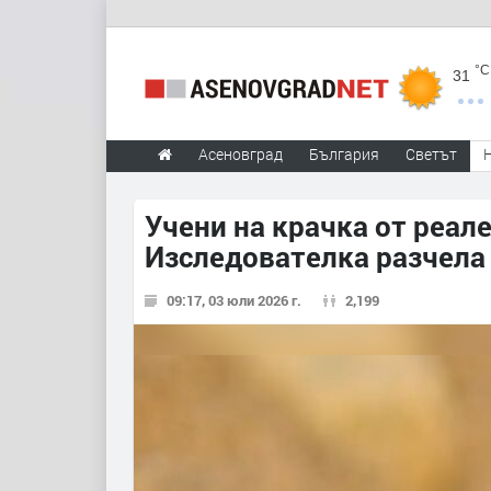
°C
31
Асеновград
България
Светът
Учени на крачка от реал
Изследователка разчела 
09:17, 03 юли 2026 г.
2,199