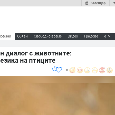
Календар
Новини
Обяви
Свободно време
Видео
Градове
eTV
ен диалог с животните:
езика на птиците
0
0