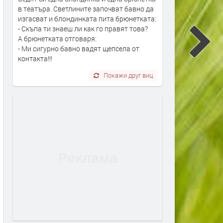
в театъра. Светлините започват бавно да
изгасват и блондинката пита брюнетката:
- Скъпа ти знаеш ли как го правят това?
А брюнетката отговаря:
- Ми сигурно бавно вадят щепсела от
контакта!!!
Покажи друг виц