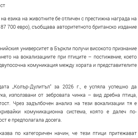
ост
на езика на животните бе отличен с престижна награда на
 87 700 евро), съобщава авторитетното британско издание
нийския университет в Бъркли получи високото признание
ането на вокализациите при птиците – постижение, което
двупосочна комуникация между хората и представителите
ата „Колър-Дулитъл“ за 2026 г., е успяла успешно да
ка, използвани от зебровата чинка – вид дребна птица,
ост. Чрез задълбочен анализ на тези вокализации тя е
кривайки комуникационна система, която е далеч по-
ст е предполагала досега.
казва по категоричен начин, че тези птици притежават