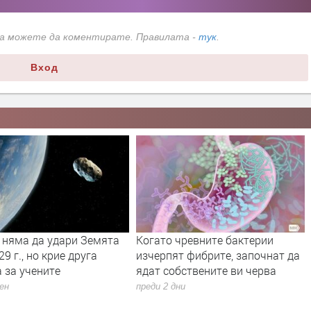
да можете да коментирате. Правилата -
тук
.
Вход
 няма да удари Земята
Когато чревните бактерии
29 г., но крие друга
изчерпят фибрите, започнат да
 за учените
ядат собствените ви черва
ден
преди 2 дни