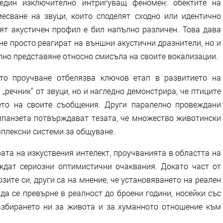
 един изключително интригуващ феномен: обектите на
есване на звуци, които споделят сходно или идентично
ият акустичен профил е бил напълно различен. Това дава
не просто реагират на външни акустични дразнители, но и
но представяне относно смисъла на своите вокализации.
то проучване отбелязва ключов етап в развитието на
 „речник“ от звуци, но и нагледно демонстрира, че птиците
ето на своите съобщения. Други паралелно провеждани
панзета потвърждават тезата, че множество животински
мплексни системи за общуване.
ата на изкуствения интелект, проучванията в областта на
дат сериозни оптимистични очаквания. Докато част от
зите си, други са на мнение, че установяването на реален
а се превърне в реалност до броени години, носейки със
азбирането ни за живота и за хуманното отношение към