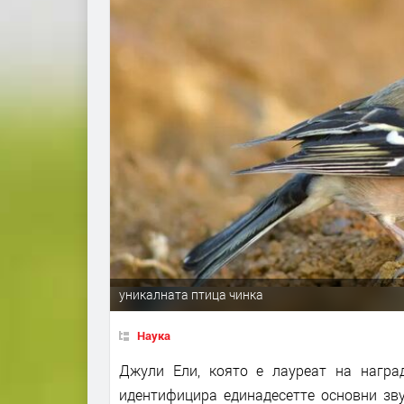
уникалната птица чинка
Наука
Джули Ели, която е лауреат на наград
идентифицира единадесетте основни зву