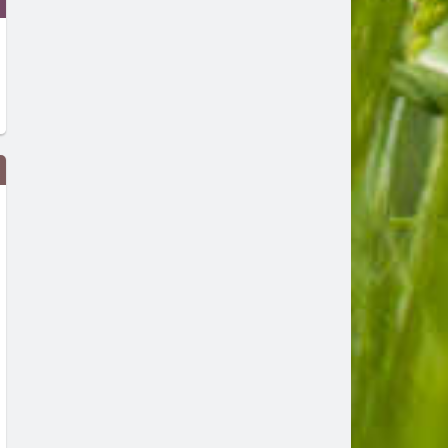
Хората могат да живеят до 190-
Трета форма на „живот“: Т
годишна възраст
живи и безсмъртни, но не
да се размножават
преди 3 дни
преди 3 дни