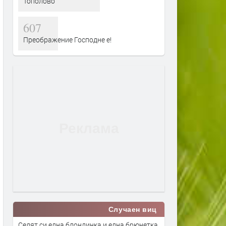
Тополово
607
Преображение Господне е!
Случаен виц
Седят си една блондинка и една брюнетка