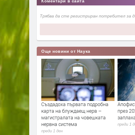
Коментари в сайта
Трябва да сте регистриран потребител за 
Още новини от Наука
стинската форма
Създадоха първата подробна
Апофис
лича на
карта на блуждаещ нерв –
през 20
мпир
магистралата на човешката
заплаха
нервна система
преди 1 
преди 1 ден