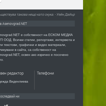
съществува такова нещо като скука. - Уейн Дайър
а Asenovgrad.NET
novgrad.NET е собственост на ЕСКОМ МЕДИА
П ООД. Всички статии, репортажи, интервюта и
ги текстови, графични и видео материали,
ликувани в сайта, са собственост на
novgrad.NET, освен ако изрично е посочено
го.
авен редактор
Телефони
ежда Виденлиева
оследвай ни