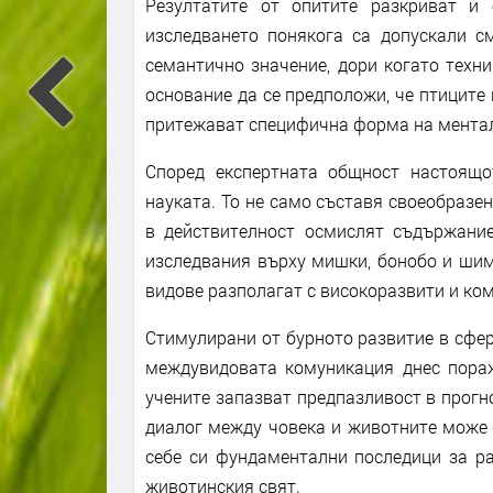
Резултатите от опитите разкриват и
изследването понякога са допускали см
семантично значение, дори когато техн
основание да се предположи, че птиците 
притежават специфична форма на ментал
Според експертната общност настоящо
науката. То не само съставя своеобразен
в действителност осмислят съдържани
изследвания върху мишки, бонобо и шим
видове разполагат с високоразвити и ко
Стимулирани от бурното развитие в сфер
междувидовата комуникация днес пораж
учените запазват предпазливост в прогно
диалог между човека и животните може д
себе си фундаментални последици за р
животинския свят.