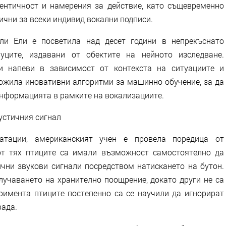
ентичност и намерения за действие, като същевременно
ични за всеки индивид вокални подписи.
ли Ели е посветила над десет години в непрекъснато
уците, издавани от обектите на нейното изследване.
и напеви в зависимост от контекста на ситуациите и
ложила иновативни алгоритми за машинно обучение, за да
информацията в рамките на вокализациите.
устичния сигнал
атации, американският учен е провела поредица от
от тях птиците са имали възможност самостоятелно да
чни звукови сигнали посредством натискането на бутон.
лучаването на хранително поощрение, докато други не са
еримента птиците постепенно са се научили да игнорират
рада.