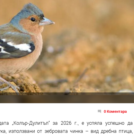
0 Коментара
ата „Колър-Дулитъл“ за 2026 г., е успяла успешно да
ка, използвани от зебровата чинка – вид дребна птица,