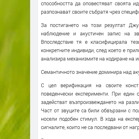
способността да оповестяват своята ид
разпознават своите събратя чрез специф
За постигането на този резултат Джу
наблюдение и акустичен запис на зв
Впоследствие тя е класифицирала тез
конкретните индивиди, след което е при
анализира механизмите на кодиране на 
Семантичното значение доминира над ак
С цел верификация на своите конст
поведенчески експерименти. При един 
задействат възпроизвеждането на разли
Част от звуците са били обвързани с по
носели подобен стимул. В хода на експ
сигналите, които не са последвани от наг