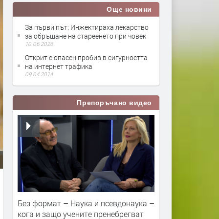
Още новини
За първи път: Инжектираха лекарство
за обръщане на стареенето при човек
10.06.2026
Открит е опасен пробив в сигурността
на интернет трафика
09.04.2014
Препоръчано видео
Без формат – Наука и псевдонаука –
кога и защо учените пренебрегват