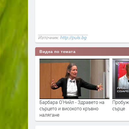
Източник:
http://puls.bg
Видеа по темата
Барбара О'Нийл - Здравето на
Пробуж
сърцето и високото кръвно
сърце
налягане