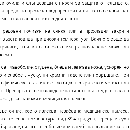
ви очила и слънцезащитен крем за защита от слънцето.
 преди, по време и след престой навън, като се избягват
е могат да засилят обезводняването.
м редовни почивки на сянка или в прохладни закрити
е възстановява при високи температури. Важно е също да
егряване, тъй като бързото им разпознаване може да
блеми.
а главоболие, студена, бледа и лепкава кожа, ускорен, но
о и слабост, мускулни крампи, гадене или повръщане. При
о физическата активност да бъде прекратена и човекът да
о. Препоръчва се охлаждане на тялото със студена вода и
може да се наложи и медицинска помощ.
ъстояние, което изисква незабавна медицинска намеса.
ка телесна температура, над 39,4 градуса, гореща и суха
объркване, силно главоболие или загуба на съзнание, както