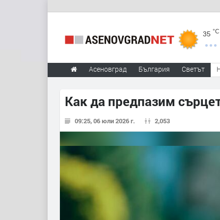
°C
35
Асеновград
България
Светът
Kaк да предпазим сърцет
09:25, 06 юли 2026 г.
2,053