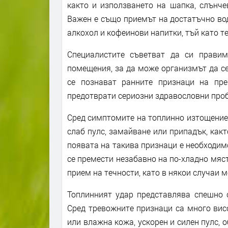
както и използването на шапка, слънче
Важен е също приемът на достатъчно вода
алкохол и кофеинови напитки, тъй като т
Специалистите съветват да си прави
помещения, за да може организмът да с
се познават ранните признаци на пр
предотврати сериозни здравословни про
Сред симптомите на топлинно изтощение с
слаб пулс, замайване или припадък, какт
появата на такива признаци е необходим
се премести незабавно на по-хладно мяст
прием на течности, като в някои случаи 
Топлинният удар представлява спешно с
Сред тревожните признаци са много висо
или влажна кожа, ускорен и силен пулс, 