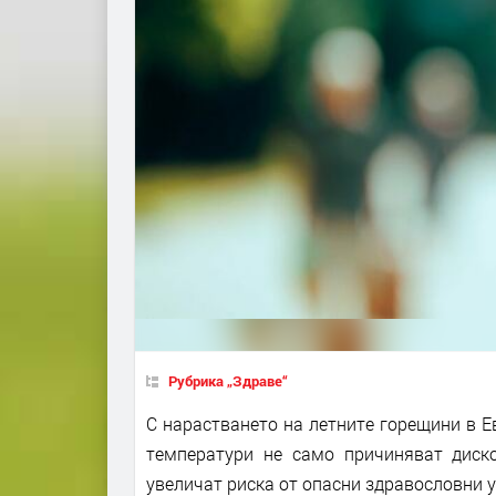
Рубрика „Здраве“
С нарастването на летните горещини в Ев
температури не само причиняват диск
увеличат риска от опасни здравословни 