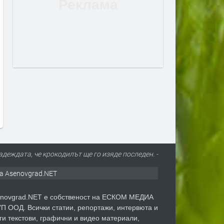
Ледените бани: Кога са полезни
Как да консумираме кайс
и кога крият опасност
праскови за по-добро зре
преди 1 седмица
преди 1 седмица
деждата, че крокодилът ще го изяде последен. -
а Asenovgrad.NET
novgrad.NET е собственост на ЕСКОМ МЕДИА
П ООД. Всички статии, репортажи, интервюта и
ги текстови, графични и видео материали,