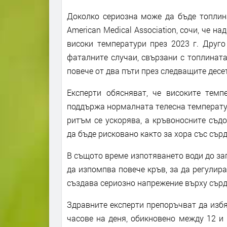
Доколко сериозна може да бъде топлинат
American Medical Association, сочи, че 
високи температури през 2023 г. Друго п
фаталните случаи, свързани с топлината
повече от два пъти през следващите десе
Експерти обясняват, че високите темп
поддържа нормалната телесна температур
ритъм се ускорява, а кръвоносните съд
да бъде рисковано както за хора със сър
В същото време изпотяването води до заг
да изпомпва повече кръв, за да регулир
създава сериозно напрежение върху сърд
Здравните експерти препоръчват да изб
часове на деня, обикновено между 12 и 