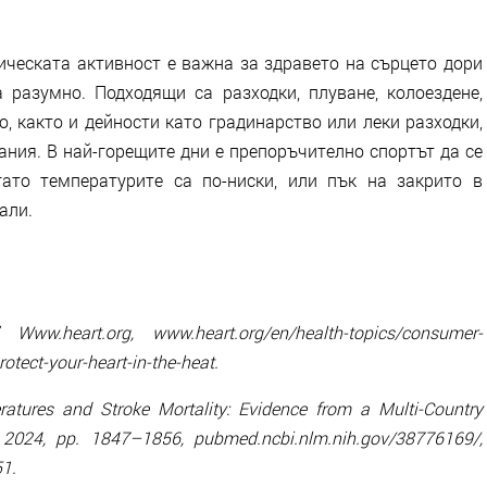
ическата активност е важна за здравето на сърцето дори
 разумно. Подходящи са разходки, плуване, колоездене,
о, както и дейности като градинарство или леки разходки,
ания. В най-горещите дни е препоръчително спортът да се
гато температурите са по-ниски, или пък на закрито в
али.
ww.heart.org, www.heart.org/en/health-topics/consumer-
otect-your-heart-in-the-heat.
ratures and Stroke Mortality: Evidence from a Multi-Country
y 2024, pp. 1847–1856, pubmed.ncbi.nlm.nih.gov/38776169/,
51.