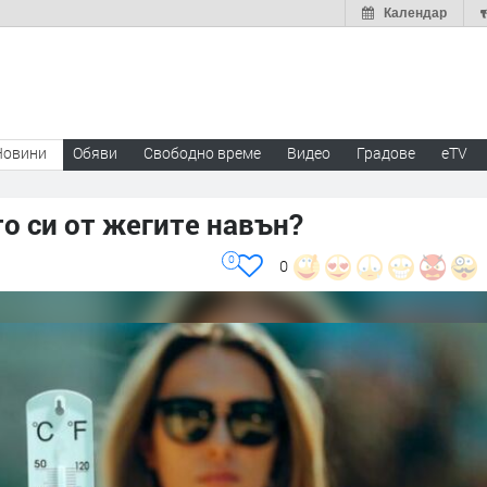
Календар
Новини
Обяви
Свободно време
Видео
Градове
eTV
о си от жегите навън?
0
0