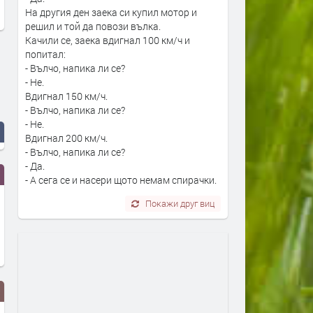
На другия ден заека си купил мотор и
решил и той да повози вълка.
Качили се, заека вдигнал 100 км/ч и
попитал:
- Вълчо, напика ли се?
- Не.
Вдигнал 150 км/ч.
- Вълчо, напика ли се?
- Не.
Вдигнал 200 км/ч.
- Вълчо, напика ли се?
- Да.
- А сега се и насери щото немам спирачки.
Покажи друг виц