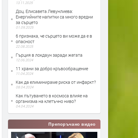
13.11.2025
Доц. Елисавета Левунлиева:
Енергийните напитки са много вредни
за сърцето
01.09.2025
6 признака, че сърцето ви може да е в
опасност
22.08.2025
Гърция в локдаун заради жегата
12.06.2024
11 храни за добро кръвообращение
11.04.2024
Как да елиминираме риска от инфаркт?
08.04.2024
Как пътуването в космоса влияе на
организма на клетъчно ниво?
04.04.2024
Препоръчано видео