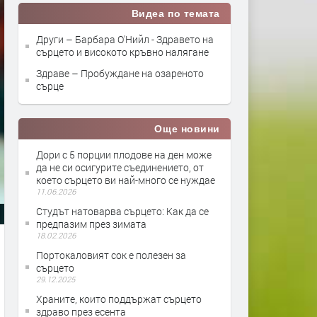
Видеа по темата
Други – Барбара О'Нийл - Здравето на
сърцето и високото кръвно налягане
Здраве – Пробуждане на озареното
сърце
Още новини
Дори с 5 порции плодове на ден може
да не си осигурите съединението, от
което сърцето ви най-много се нуждае
11.06.2026
Студът натоварва сърцето: Как да се
предпазим през зимата
18.02.2026
Портокаловият сок е полезен за
сърцето
29.12.2025
Храните, които поддържат сърцето
здраво през есента