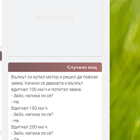
Случаен виц
Вълкът си купил мотор и решил да повози
заека. Качили се двамата и вълкът
вдигнал 100 км/ч и попитал заека:
- Зайо, напика ли се?
- Не.
Вдигнал 150 км/ч.
- Зайо, напика ли се?
- Не.
Вдигнал 200 км/ч.
- Зайо, напика ли се?
- Да.