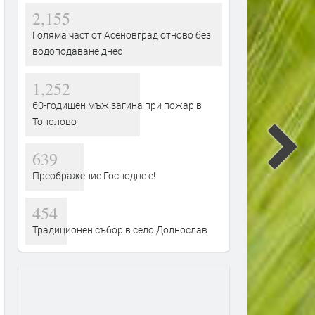
2,155
Голяма част от Асеновград отново без
водоподаване днес
1,252
60-годишен мъж загина при пожар в
Тополово
639
Преображение Господне е!
454
Традиционен събор в село Долнослав