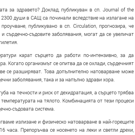
а за здравето? Доклад, публикуван в сп. Journal of the
над 2300 души в САЩ са починали вследствие на излагане на
роучване, публикувано в сп. Circulation, прогнозира, че
 и сърдечно-съдовите заболявания, могат да се увеличат
тилетия.
ератури карат сърцето да работи по-интензивно, за да
а. Когато организмът се опитва да се охлади, сърдечният
ове се разширяват. Това допълнително натоварване може
дечни заболявания, така и за напълно здрави хора.
уба на течности и риск от дехидратация, а сърцето трябва
а температурата на тялото. Комбинацията от тези процеси
ечно-съдовата система.
ягваме излизане и физическо натоварване в най-горещите
16 часа. Препоръчва се носенето на леки и светли дрехи,