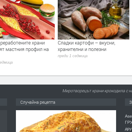
картофи – вкусни,
„Активни потребители“
елни и полезни
алармира за фалшиви
слънцезащитни мазила
седмица
преди 1 седмица
Миротворецът храни крокодила с на
Случайна рецепта
З
Ase
ГРУ
дру