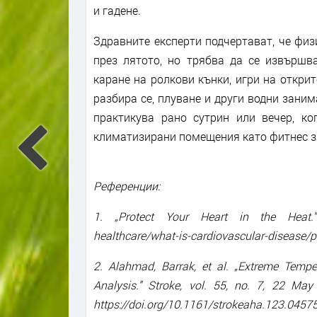
и гадене.
Здравните експерти подчертават, че физ
през лятото, но трябва да се извършва
каране на ролкови кънки, игри на открит
разбира се, плуване и други водни заним
практикува рано сутрин или вечер, ко
климатизирани помещения като фитнес з
Референции:
1. „Protect Your Heart in the Heat.” W
healthcare/what-is-cardiovascular-disease/pr
2. Alahmad, Barrak, et al. „Extreme Tempe
Analysis.” Stroke, vol. 55, no. 7, 22 Ma
https://doi.org/10.1161/strokeaha.123.0457