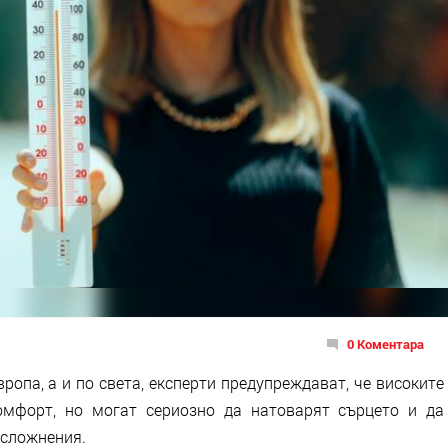
0 Коментара
ропа, а и по света, експерти предупреждават, че високите
омфорт, но могат сериозно да натоварят сърцето и да
усложнения.