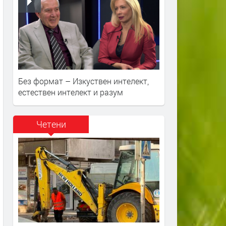
Без формат – Изкуствен интелект,
естествен интелект и разум
Четени