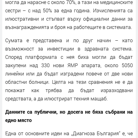
могла да нарасне с около 70%, а тази на медицинските
сестри – с над 50% за една година. Изчисленията са
илюстративни и стъпват върху официални данни за
възнагражденията и броя на работещите в системата.
Сумата е представена и по друг начин – като
възможност за инвестиции в здравната система.
Според платформата с нея биха могли да бъдат
закупени над 330 нови ЯМР апарата, около 5050
линейки или да бъдат изградени повече от две нови
областни болници. Целта на тези сравнения не е да
покажат как трябва да бъдат изразходвани
средствата, а да илюстрират техния мащаб.
Данните са публични, но досега не бяха събрани на
едно място
Една от основните идеи на „Диагноза България“ е, че