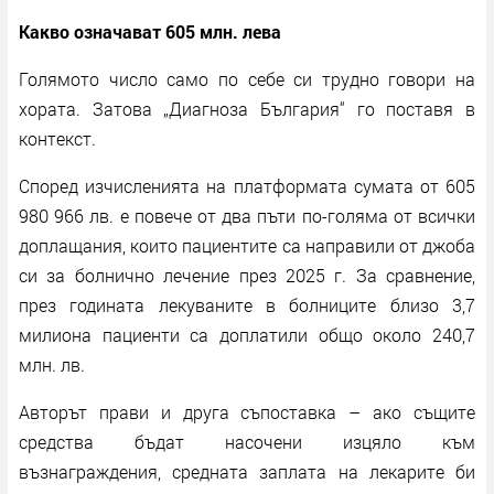
Какво означават 605 млн. лева
Голямото число само по себе си трудно говори на
хората. Затова „Диагноза България“ го поставя в
контекст.
Според изчисленията на платформата сумата от 605
980 966 лв. е повече от два пъти по-голяма от всички
доплащания, които пациентите са направили от джоба
си за болнично лечение през 2025 г. За сравнение,
през годината лекуваните в болниците близо 3,7
милиона пациенти са доплатили общо около 240,7
млн. лв.
Авторът прави и друга съпоставка – ако същите
средства бъдат насочени изцяло към
възнаграждения, средната заплата на лекарите би