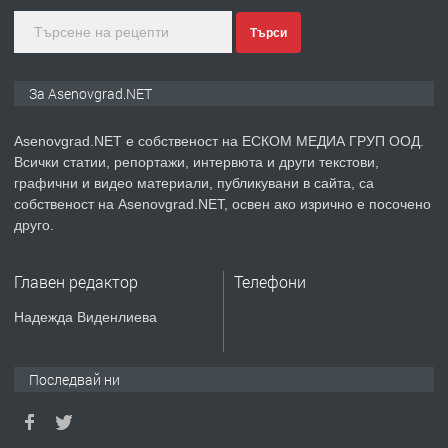
Търси
преди 1 година
ПРЕДЛАГА
Дава под наем Асеновград
За Asenovgrad.NET
Asenovgrad.NET е собственост на ЕСКОМ МЕДИА ГРУП ООД.
Всички статии, репортажи, интервюта и други текстови,
преди 2 години
графични и видео материали, публикувани в сайта, са
собственост на Asenovgrad.NET, освен ако изрично е посочено
ПРЕДЛАГА
Давам индивидуалани уроци по
друго.
Немски език
Главен редактор
Телефони
преди 2 години
Надежда Виденлиева
ПРЕДЛАГА
ремонт на покриви
Последвай ни
преди 2 години