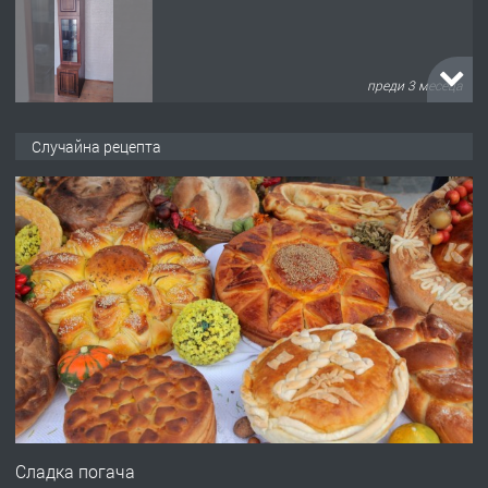
преди 3 месеца
ПРЕДЛАГА
🌟HYUNDAI i10 - 2024 | Само 55 лв./
Случайна рецепта
ден от DL RENT🌟
преди 10 месеца
ПРЕДЛАГА
Професионална броячна машина -
със сертификат от ЕЦБ
преди 1 година
ПРЕДЛАГА
Професионална зеленчукорезачка
за заведения и дома
Сладка погача