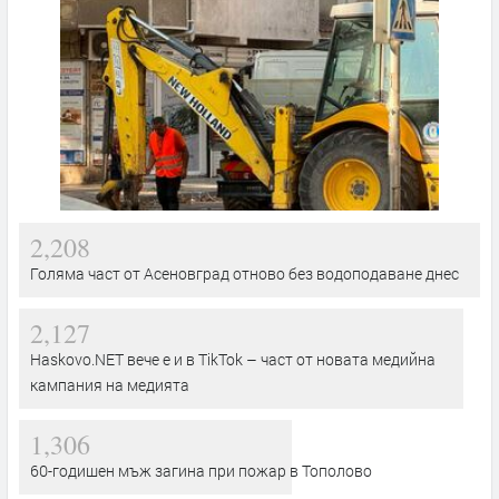
2,208
Голяма част от Асеновград отново без водоподаване днес
2,127
Haskovo.NET вече е и в TikTok – част от новата медийна
кампания на медията
1,306
60-годишен мъж загина при пожар в Тополово