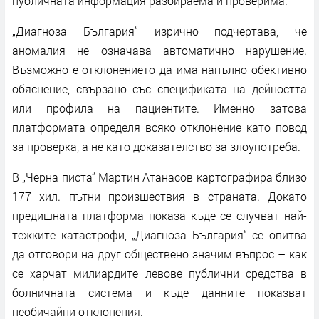
публичната информация разбираема и проверима.
„Диагноза България“ изрично подчертава, че
аномалия не означава автоматично нарушение.
Възможно е отклонението да има напълно обективно
обяснение, свързано със спецификата на дейността
или профила на пациентите. Именно затова
платформата определя всяко отклонение като повод
за проверка, а не като доказателство за злоупотреба.
В „Черна писта“ Мартин Атанасов картографира близо
177 хил. пътни произшествия в страната. Докато
предишната платформа показа къде се случват най-
тежките катастрофи, „Диагноза България“ се опитва
да отговори на друг обществено значим въпрос – как
се харчат милиардите левове публични средства в
болничната система и къде данните показват
необичайни отклонения.