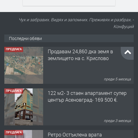
Чух и забравих. Видях и запомних. Преживях и разбрах. -
Конфуций
Последни обяви
ПРЕДЛАГА
Продавам 24,860 дка земя в
землището на с. Крислово
преди 5 месеца
ПРЕДЛАГА
122 м2- 3 стаен апартамент супер
център Асеновград- 169 500 €.
преди 3 месеца
ПРЕДЛАГА
Ретро Остъклена врата