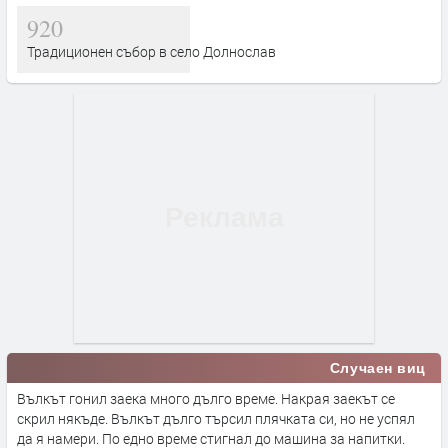
920
Традиционен събор в село Долнослав
Случаен виц
Вълкът гонил заека много дълго време. Накрая заекът се
скрил някъде. Вълкът дълго търсил плячката си, но не успял
да я намери. По едно време стигнал до машина за напитки.