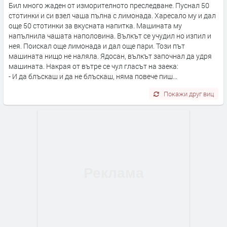
Бил много жаден от изморителното преследване. Пуснал 50
стотинки и си взел чаша пълна с лимонада. Харесало му и дал
още 50 стотинки за вкусната напитка. Машината му
напълнила чашата наполовина. Вълкът се учудил но изпил и
нея. Поискал още лимонада и дал още пари. Този път
машината нищо не наляла. Ядосан, вълкът започнал да удря
машината. Накрая от вътре се чул гласът на заека:
- И да блъскаш и да не блъскаш, няма повече пиш...
Покажи друг виц