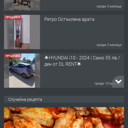
преди 3 месеца
ПРЕДЛАГА
Ретро Остъклена врата
преди 3 месеца
ПРЕДЛАГА
🌟HYUNDAI i10 - 2024 | Само 55 лв./
ден от DL RENT🌟
преди 10 месеца
ПРЕДЛАГА
Професионална броячна машина -
Случайна рецепта
със сертификат от ЕЦБ
преди 1 година