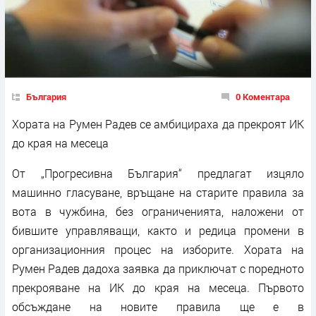
България
0 Коментара
Хората на Румен Радев се амбицираха да прекроят ИК
до края на месеца
От „Прогресивна България“ предлагат изцяло
машинно гласуване, връщане на старите правила за
вота в чужбина, без ограниченията, наложени от
бившите управляващи, както и редица промени в
организационния процес на изборите. Хората на
Румен Радев дадоха заявка да приключат с поредното
прекрояване на ИК до края на месеца. Първото
обсъждане на новите правила ще е в