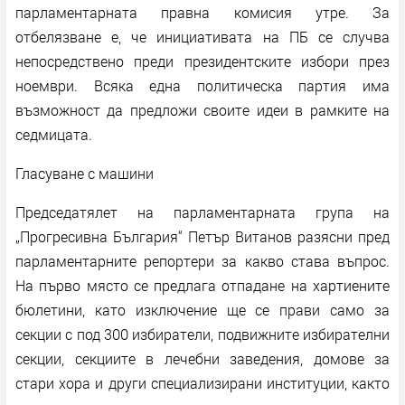
парламентарната правна комисия утре. За
отбелязване е, че инициативата на ПБ се случва
непосредствено преди президентските избори през
ноември. Всяка една политическа партия има
възможност да предложи своите идеи в рамките на
седмицата.
Гласуване с машини
Председатялет на парламентарната група на
„Прогресивна България“ Петър Витанов разясни пред
парламентарните репортери за какво става въпрос.
На първо място се предлага отпадане на хартиените
бюлетини, като изключение ще се прави само за
секции с под 300 избиратели, подвижните избирателни
секции, секциите в лечебни заведения, домове за
стари хора и други специализирани институции, както