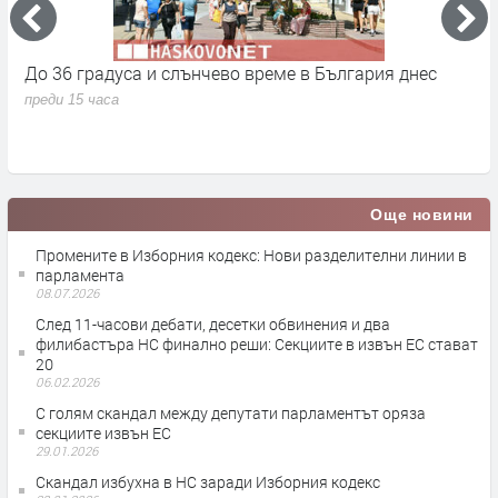
До 36 градуса и слънчево време в България днес
О
с
преди 15 часа
п
Още новини
Промените в Изборния кодекс: Нови разделителни линии в
парламента
08.07.2026
След 11-часови дебати, десетки обвинения и два
филибастъра НС финално реши: Секциите в извън ЕС стават
20
06.02.2026
С голям скандал между депутати парламентът оряза
секциите извън ЕС
29.01.2026
Скандал избухна в НС заради Изборния кодекс