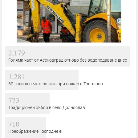
2,179
Голяма част от Асеновград отново без водоподаване днес
1,281
60-годишен мъж загина при пожар в Тополово
773
Традиционен събор в село Долнослав
710
Преображение Господне е!