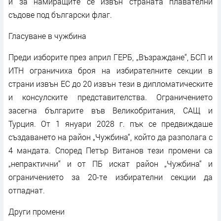
и за намиращите се извън страната плавателни
съдове под български флаг.
Гласуване в чужбина
Преди изборите през април ГЕРБ, „Възраждане“, БСП и
ИТН ограничиха броя на избирателните секции в
страни извън ЕС до 20 извън тези в дипломатическите
и консулските представителства. Ограничението
засегна българите във Великобритания, САЩ и
Турция. От 1 януари 2028 г. пък се предвиждаше
създаването на район „Чужбина“, който да разполага с
4 мандата. Според Петър Витанов тези промени са
„непрактични“ и от ПБ искат район „Чужбина“ и
ограничението за 20-те избирателни секции да
отпаднат.
Други промени