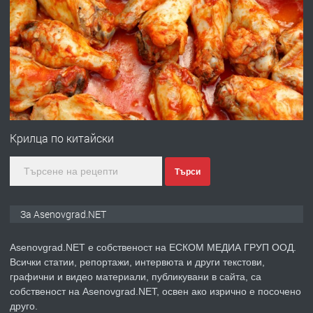
ПРЕДЛАГА
Професионална зеленчукорезачка
за заведения и дома
преди 1 година
ПРЕДЛАГА
Дава под наем Асеновград
Крилца по китайски
Търси
преди 2 години
ПРЕДЛАГА
Давам индивидуалани уроци по
За Asenovgrad.NET
Немски език
Asenovgrad.NET е собственост на ЕСКОМ МЕДИА ГРУП ООД.
Всички статии, репортажи, интервюта и други текстови,
преди 2 години
графични и видео материали, публикувани в сайта, са
собственост на Asenovgrad.NET, освен ако изрично е посочено
ПРЕДЛАГА
ремонт на покриви
друго.