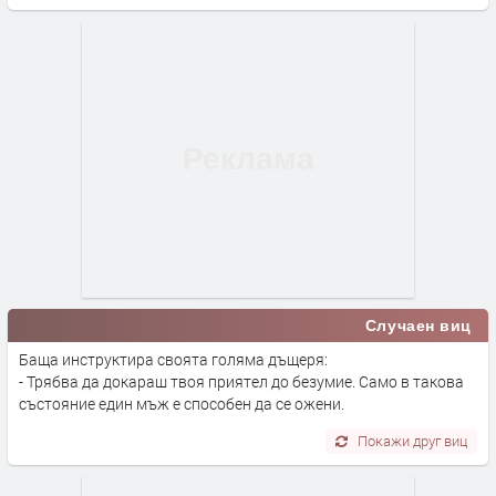
Случаен виц
Баща инструктира своята голяма дъщеря:
- Трябва да докараш твоя приятел до безумие. Само в такова
състояние един мъж е способен да се ожени.
Покажи друг виц