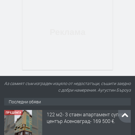
Аз самият съм изграден изцяло от недостатъци, съшити заедно
с добри намерения. Аугустин Бъроуз
Последни обяви
ПРЕДЛАГА
122 м2- 3 стаен апартамент супер
център Асеновград- 169 500 €.