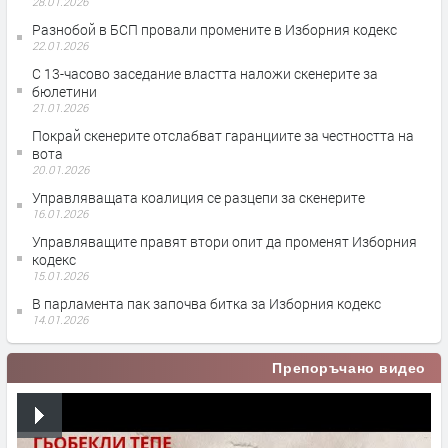
28.01.2026
Разнобой в БСП провали промените в Изборния кодекс
22.01.2026
С 13-часово заседание властта наложи скенерите за
бюлетини
21.01.2026
Покрай скенерите отслабват гаранциите за честността на
вота
20.01.2026
Управляващата коалиция се разцепи за скенерите
16.01.2026
Управляващите правят втори опит да променят Изборния
кодекс
15.01.2026
В парламента пак започва битка за Изборния кодекс
14.01.2026
Препоръчано видео