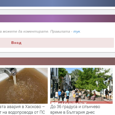
да можете да коментирате. Правилата -
тук
.
Вход
ата авария в Хасково –
До 36 градуса и слънчево
т на водопровода от ПС
време в България днес