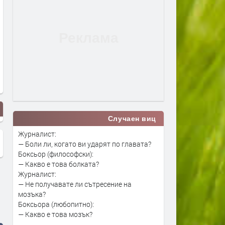
Случаен виц
Журналист:
— Боли ли, когато ви ударят по главата?
Боксьор (философски):
— Какво е това болката?
Журналист:
— Не получавате ли сътресение на
мозъка?
Боксьора (любопитно):
— Какво е това мозък?