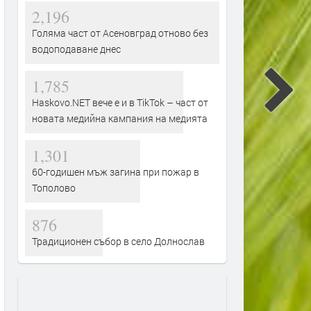
2,196
Голяма част от Асеновград отново без
водоподаване днес
1,785
Haskovo.NET вече е и в TikTok – част от
новата медийна кампания на медията
1,301
60-годишен мъж загина при пожар в
Тополово
876
Традиционен събор в село Долнослав