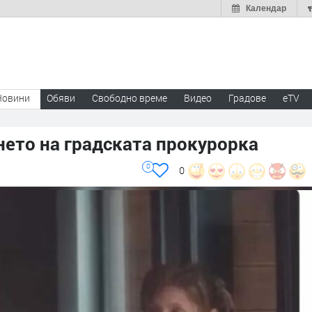
Календар
Новини
Обяви
Свободно време
Видео
Градове
eTV
нето на градската прокурорка
0
0