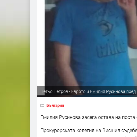
Петьо Петров - Еврото и Емилия Русинова пред
България
Емилия Русинова засега остава на поста 
Прокурорската колегия на Висшия съдебен