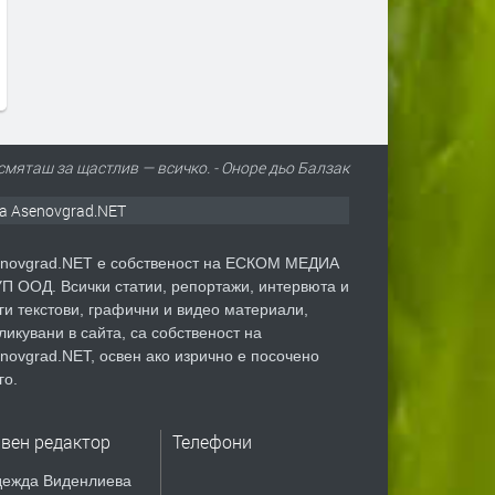
се променя за потребителите
Румен Радев и компания
преди 1 ден
преди 1 ден
смяташ за щастлив — всичко. - Оноре дьо Балзак
а Asenovgrad.NET
novgrad.NET е собственост на ЕСКОМ МЕДИА
П ООД. Всички статии, репортажи, интервюта и
ги текстови, графични и видео материали,
ликувани в сайта, са собственост на
novgrad.NET, освен ако изрично е посочено
го.
авен редактор
Телефони
ежда Виденлиева