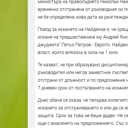
министъра на правосъдието Николай Най
временно отстранена от ръководния си по
не бе определена нова дата за разглежда
Повод за искането на Найденов е, че ср
искане на предшественика му Андрей Янку
джуджета" Петьо Петров - Еврото. Найден
власт, които влязоха в сила на 1 юли.
Те казват, че при образувано дисциплин
ръководител или негов заместник съотве
отстрани от длъжност и по предложение 
7-дневен срок от постъпването на искане
Днес обаче се оказа, че тепърва колегия
искането за отстраняването ѝ или да се я
защита. Срок за това не беше даден. Не с
още с внасянето на предложението. Със с