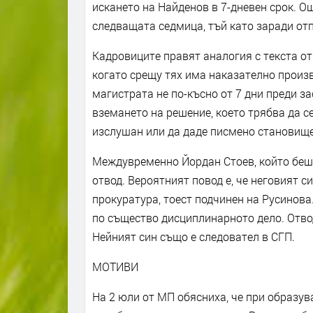
искането на Найденов в 7-дневен срок. Ощ
следващата седмица, тъй като заради отп
Кадровиците правят аналогия с текста о
когато срещу тях има наказателно произв
магистрата не по-късно от 7 дни преди за
вземането на решение, което трябва да с
изслушан или да даде писмено становище
Междувременно Йордан Стоев, който беше
отвод. Вероятният повод е, че неговият 
прокуратура, тоест подчинен на Русинова.
по същество дисциплинарното дело. Отво
Нейният син също е следовател в СГП.
МОТИВИ
На 2 юли от МП обясниха, че при образув