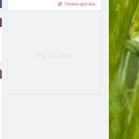
Покажи друг виц
От 9 август приключва
Млад пилот напуска ВВС 
двойното етикетиране - какво
скандално обръщение къ