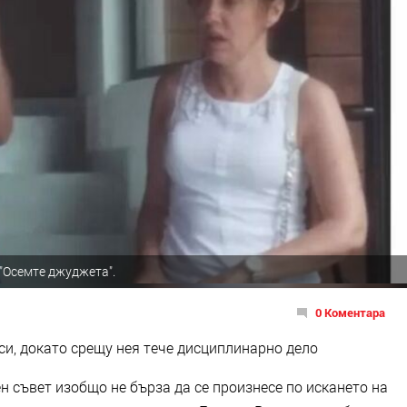
 "Осемте джуджета".
0 Коментара
си, докато срещу нея тече дисциплинарно дело
 съвет изобщо не бърза да се произнесе по искането на