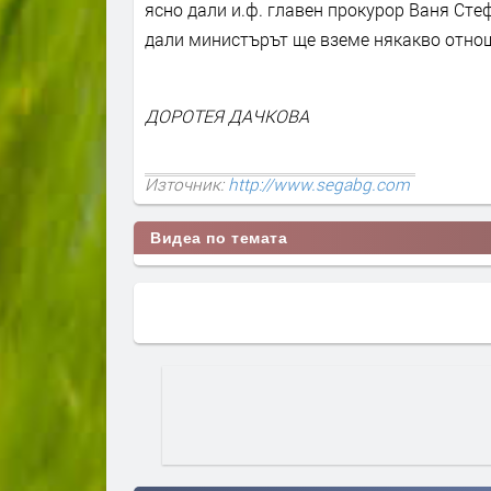
ясно дали и.ф. главен прокурор Ваня Сте
дали министърът ще вземе някакво отно
ДОРОТЕЯ ДАЧКОВА
Източник:
http://www.segabg.com
Видеа по темата