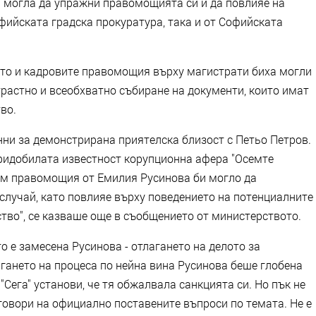
 могла да упражни правомощията си и да повлияе на
фийската градска прокуратура, така и от Софийската
кто и кадровите правомощия върху магистрати биха могли
трастно и всеобхватно събиране на документи, които имат
во.
нни за демонстрирана приятелска близост с Петьо Петров.
ридобилата известност корупционна афера "Осемте
ем правомощия от Емилия Русинова би могло да
случай, като повлияе върху поведението на потенциалните
тво", се казваше още в съобщението от министерството.
то е замесена Русинова - отлагането на делото за
агането на процеса по нейна вина Русинова беше глобена
Сега" установи, че тя обжалвала санкцията си. Но пък не
тговори на официално поставените въпроси по темата. Не е