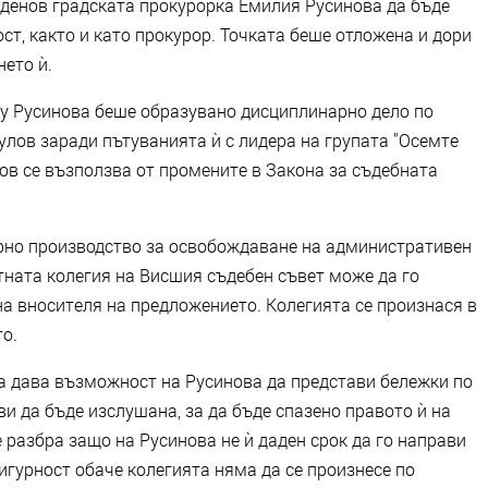
денов градската прокурорка Емилия Русинова да бъде
ст, както и като прокурор. Точката беше отложена и дори
нето ѝ.
ещу Русинова беше образувано дисциплинарно дело по
лов заради пътуванията ѝ с лидера на групата "Осемте
ов се възползва от промените в Закона за съдебната
арно производство за освобождаване на административен
тната колегия на Висшия съдебен съвет може да го
на вносителя на предложението. Колегията се произнася в
то.
та дава възможност на Русинова да представи бележки по
ви да бъде изслушана, за да бъде спазено правото ѝ на
е разбра защо на Русинова не ѝ даден срок да го направи
игурност обаче колегията няма да се произнесе по