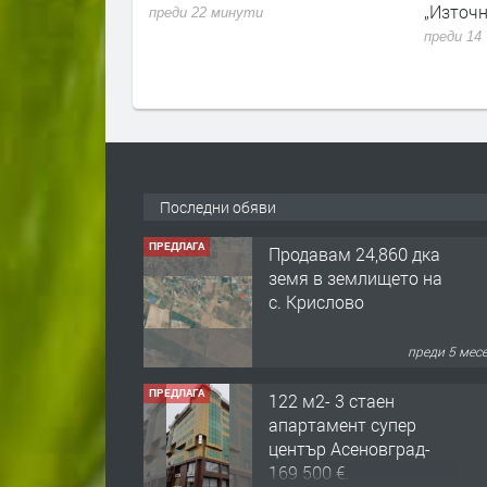
и сигнали- В
„Източн
преди 22 минути
зваме как можем
преди 14
ачка назад
Последни обяви
ПРЕДЛАГА
Продавам 24,860 дка
земя в землището на
с. Крислово
преди 5 мес
ПРЕДЛАГА
122 м2- 3 стаен
апартамент супер
център Асеновград-
169 500 €.