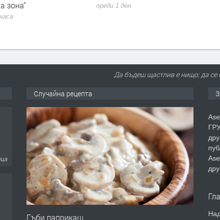
а зона“
преди 1 ден
 часа
Да бъдеш щастлив е нищо; да се 
Случайна рецепта
З
Ase
ГРУ
дру
пуб
Ase
еца
дру
Гл
Над
Гъби паприкаш