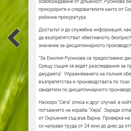
освобождаване от длъжност, Русинова би
прокурорите и следователите както от Со
районна прокуратура.
Достъпът ѝ до служебна информация, ка
да възпрепятстват обективното, безприс
значение за дисциплинарното производст
"За Емилия Русинова са предоставени да
Срещу същия се водят разследвания за п
джуджета". Упражняването на пълния об
възпрепятства и производствата по този 
свидетели по дисциплинарното производс
Наскоро "Сега" описа и друг случай, в кой
потъването на кораба "Хера". Заради отл
от Окръжния съд във Варна. Проверка на "
си направи труда от 24 юни до днес да о