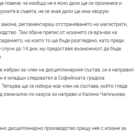
е повече, че изобщо не е ясно дали ще се произнесе и
уските в съвета, не се знае дали ще има кворум.
т закона, регламентираш отстраняването на магистрати,
одство. Там обаче препис от искането се връчва на
седанието, на което то ще бъде разгледано, като преди
е случи до 14 дни, му предоставя възможност да бъде
.
 избран за член на дисциплинарния състав, си е направил
син е младши следовател в Софийската градска
 Тепърва ще се избира нов член на състава, който гледа
д изначално по казуса си направи и Калина Чапкънова.
ано дисциплинарно производство срещу нея с искане за