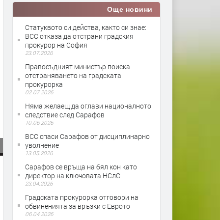
Още новини
Статуквото си действа, както си знае:
ВСС отказа да отстрани градския
прокурор на София
23.07.2026
Правосъдният министър поиска
отстраняването на градската
прокурорка
02.07.2026
Няма желаещ да оглави националното
следствие след Сарафов
10.06.2026
ВСС спаси Сарафов от дисциплинарно
уволнение
13.05.2026
Сарафов се връща на бял кон като
директор на ключовата НСлС
23.04.2026
Градската прокурорка отговори на
обвиненията за връзки с Еврото
06.04.2026