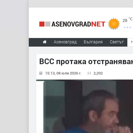
°C
28
Асеновград
България
Светът
ВСС протака отстранява
15:13, 08 юли 2026 г.
2,202