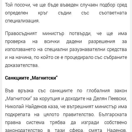
Той посочи, че ще бъде въведен случаен подбор сред
определен кръг съдии със съответната
специализация.
Правосъдният министър потвърди, че ще има
проверка на всички дадени разрешения за
използването на специални разузнавателни средства
и на начина, по който се е процедирало със събраните
доказателства.
Санкциите „Магнитски"
Във връзка със санкциите по глобалния закон
„Магнитски“ за корупция и доходите на Делян Пеевски,
Николай Найденов каза, че вътрешният министър има
подкрепата на цялото правителство. Българската
правна система трябва да изгради собствено
законодателство в тази сфера, смята Наденов.