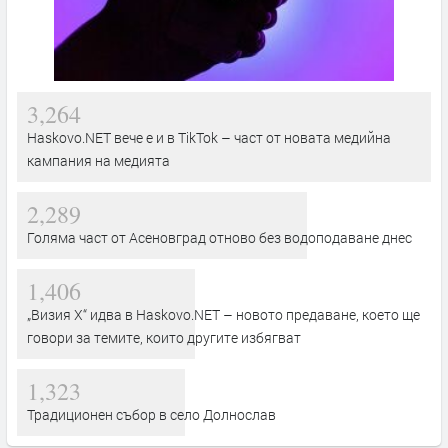
3,264
Haskovo.NET вече е и в TikTok – част от новата медийна
кампания на медията
2,289
Голяма част от Асеновград отново без водоподаване днес
1,406
„Визия Х“ идва в Haskovo.NET – новото предаване, което ще
говори за темите, които другите избягват
1,323
Традиционен събор в село Долнослав