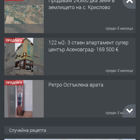
Продавам 24,860 дка земя в
землището на с. Крислово
преди 5 месеца
ПРЕДЛАГА
122 м2- 3 стаен апартамент супер
център Асеновград- 169 500 €.
преди 3 месеца
ПРЕДЛАГА
Ретро Остъклена врата
преди 3 месеца
ПРЕДЛАГА
🌟HYUNDAI i10 - 2024 | Само 55 лв./
Случайна рецепта
ден от DL RENT🌟