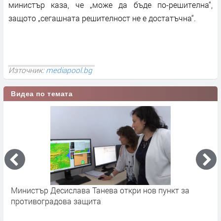
министър каза, че „може да бъде по-решителна“,
защото „сегашната решителност не е достатъчна“.
Източник:
mediapool.bg
Видеа по темата
Министър Десислава Танева откри нов пункт за
М
противоградова защита
о