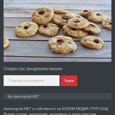
преди 10 месеца
ПРЕДЛАГА
Професионална броячна машина -
със сертификат от ЕЦБ
преди 1 година
ПРЕДЛАГА
Професионална зеленчукорезачка
за заведения и дома
Сладки със захаросани вишни
Търси
преди 1 година
ПРЕДЛАГА
Дава под наем Асеновград
За Asenovgrad.NET
Asenovgrad.NET е собственост на ЕСКОМ МЕДИА ГРУП ООД.
Всички статии, репортажи, интервюта и други текстови,