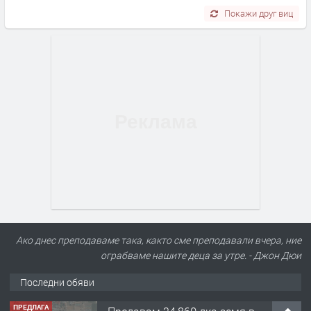
Покажи друг виц
Ако днес преподаваме така, както сме преподавали вчера, ние
ограбваме нашите деца за утре. - Джон Дюи
Последни обяви
ПРЕДЛАГА