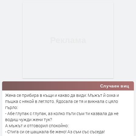
Случаен виц
Жена се прибира в къщи и какво да види: Мъжът й охка и
пъшка с някой в леглото. Ядосала се тя и викнала с цяло
гърло:
- Абе глупак с глупак, аз колко пъти съм ти казвала да не
водиш чужди жени тук?
А мъжът и отговорил спокойно:
- Стига си се шашкала бе жено! Аз съм със съседа!