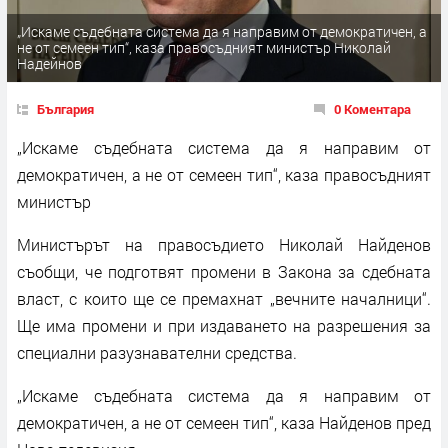
„Искаме съдебната система да я направим от демократичен, а
не от семеен тип“, каза правосъдният министър Николай
Надейнов
България
0 Коментара
„Искаме съдебната система да я направим от
демократичен, а не от семеен тип“, каза правосъдният
министър
Министърът на правосъдието Николай Найденов
съобщи, че подготвят промени в Закона за сдебната
власт, с които ще се премахнат „вечните началници“.
Ще има промени и при издаването на разрешения за
специални разузнавателни средства.
„Искаме съдебната система да я направим от
демократичен, а не от семеен тип“, каза Найденов пред