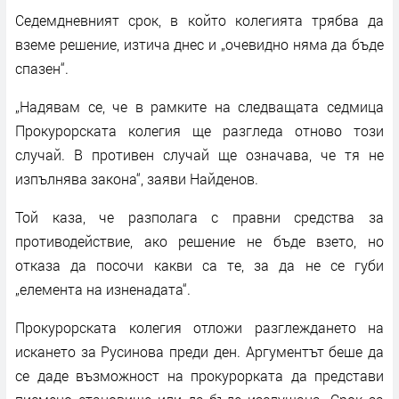
Седемдневният срок, в който колегията трябва да
вземе решение, изтича днес и „очевидно няма да бъде
спазен“.
„Надявам се, че в рамките на следващата седмица
Прокурорската колегия ще разгледа отново този
случай. В противен случай ще означава, че тя не
изпълнява закона“, заяви Найденов.
Той каза, че разполага с правни средства за
противодействие, ако решение не бъде взето, но
отказа да посочи какви са те, за да не се губи
„елемента на изненадата“.
Прокурорската колегия отложи разглеждането на
искането за Русинова преди ден. Аргументът беше да
се даде възможност на прокурорката да представи