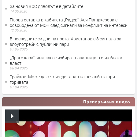
За новия ВСС дяволът е в детайлите
14.05.2026
Първа оставка в кабинета „Радев“: Ася Панджерова е
освободена от МОН след сигнали за конфликт на интереси
12.05.2026
В последните си дни на поста: Христанов с 8 сигнала за
злоупотреби с публични пари
07.05.2026
„Драго каза“, или как се избират началници в съдебната
власт
08.04.2026
Трайков: Може да се въведе таван на печалбата при
горивата
07.04.2026
Препоръчано видео