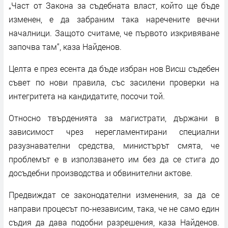
„Част от Закона за съдебната власт, който ще бъде
изменен, е да забраним така наречените вечни
началници. Защото считаме, че първото изкривяване
започва там“, каза Найденов.
Целта е през есента да бъде избран нов Висш съдебен
съвет по нови правила, със засилени проверки на
интегритета на кандидатите, посочи той.
Относно твърденията за магистрати, държани в
зависимост чрез нерегламентирани специални
разузнавателни средства, министърът смята, че
проблемът е в използването им без да се стига до
досъдебни производства и обвинителни актове.
Предвиждат се законодателни изменения, за да се
направи процесът по-независим, така, че не само един
съдия да дава подобни разрешения, каза Найденов.