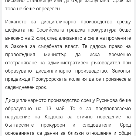
писмено становище или да бъде изслушана. Срок за
това не беше определен.
Искането за дисциплинарно производство срещу
шефката на Софийската градска прокуратура беше
внесено на 2 юли, след влизането в сила на промените
в Закона за съдебната власт. Те дадоха право на
правосъдния министър да иска временно
отстраняване на административен ръководител при
образувано дисциплинарно производство. Законът
предвижда Прокурорската колегия да се произнесе в
седемдневен срок.
Дисциплинарното производство срещу Русинова беше
образувано на 13 май. То е за предполагаемо
нарушение на Кодекса за етично поведение на
българските прокурори и следователи. Сред
основанията са данни за близки отношения и общи