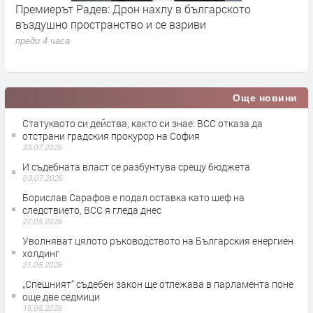
Премиерът Радев: Дрон нахлу в българското
О
въздушно пространство и се взриви
п
преди 4 часа
Още новини
Статуквото си действа, както си знае: ВСС отказа да
отстрани градския прокурор на София
23.07.2026
И съдебната власт се разбунтува срещу бюджета
03.07.2026
Борислав Сарафов е подал оставка като шеф на
следствието, ВСС я гледа днес
27.05.2026
Уволняват цялото ръководството на Българския енергиен
холдинг
21.05.2026
„Спешният“ съдебен закон ще отлежава в парламента поне
още две седмици
15.05.2026