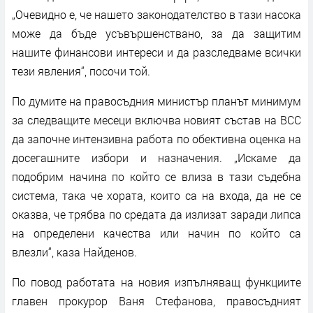
„Очевидно е, че нашето законодателство в тази насока
може да бъде усъвършенствано, за да защитим
нашите финансови интереси и да разследваме всички
тези явления“, посочи той.
По думите на правосъдния министър планът минимум
за следващите месеци включва новият състав на ВСС
да започне интензивна работа по обективна оценка на
досегашните избори и назначения. „Искаме да
подобрим начина по който се влиза в тази съдебна
система, така че хората, които са на входа, да не се
оказва, че трябва по средата да излизат заради липса
на определени качества или начин по който са
влезли“, каза Найденов.
По повод работата на новия изпълняващ функциите
главен прокурор Ваня Стефанова, правосъдният