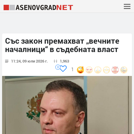
Със закон премахват „вечните
началници“ в съдебната власт
11:24, 09 юли 2026 г.
1,963
0
1