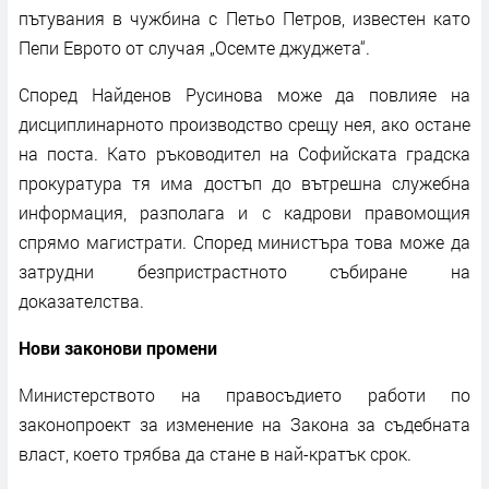
пътувания в чужбина с Петьо Петров, известен като
Пепи Еврото от случая „Осемте джуджета“.
Според Найденов Русинова може да повлияе на
дисциплинарното производство срещу нея, ако остане
на поста. Като ръководител на Софийската градска
прокуратура тя има достъп до вътрешна служебна
информация, разполага и с кадрови правомощия
спрямо магистрати. Според министъра това може да
затрудни безпристрастното събиране на
доказателства.
Нови законови промени
Министерството на правосъдието работи по
законопроект за изменение на Закона за съдебната
власт, което трябва да стане в най-кратък срок.