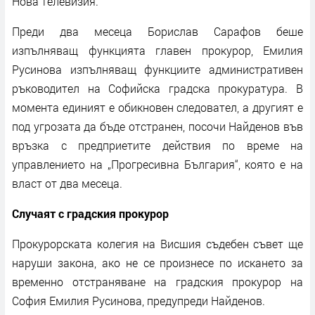
Нова телевизия.
Преди два месеца Борислав Сарафов беше
изпълняващ функцията главен прокурор, Емилия
Русинова изпълняващ функциите административен
ръководител на Софийска градска прокуратура. В
момента единият е обикновен следовател, а другият е
под угрозата да бъде отстранен, посочи Найденов във
връзка с предприетите действия по време на
управлението на „Прогресивна България“, която е на
власт от два месеца.
Случаят с градския прокурор
Прокурорската колегия на Висшия съдебен съвет ще
наруши закона, ако не се произнесе по искането за
временно отстраняване на градския прокурор на
София Емилия Русинова, предупреди Найденов.