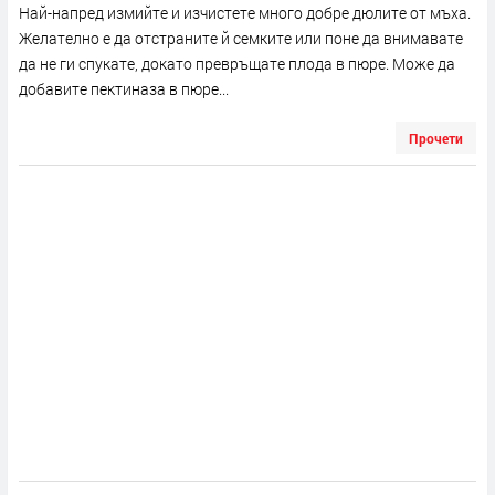
Най-напред измийте и изчистете много добре дюлите от мъха.
Желателно е да отстраните й семките или поне да внимавате
да не ги спукате, докато превръщате плода в пюре. Може да
добавите пектиназа в пюре...
Прочети