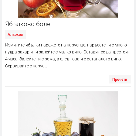
Ябълково боле
Алкохол
Измитите ябълки нарежете на парченце, наръсете ги с много
пудра захар и ги залейте с малко вино. Оставят се да престоят
4 часа. Залейте ги с рома, а след това и с останалото вино.
Сервирайте с парче...
Прочети