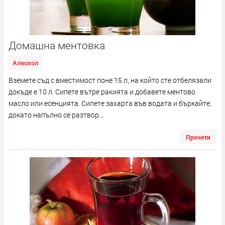
Домашна ментовка
Алкохол
Вземете съд с вместимост поне 15 л, на който сте отбелязали
докъде е 10 л. Сипете вътре ракията и добавете ментово
масло или есенцията. Сипете захарта във водата и бъркайте,
докато напълно се разтвор...
Прочети