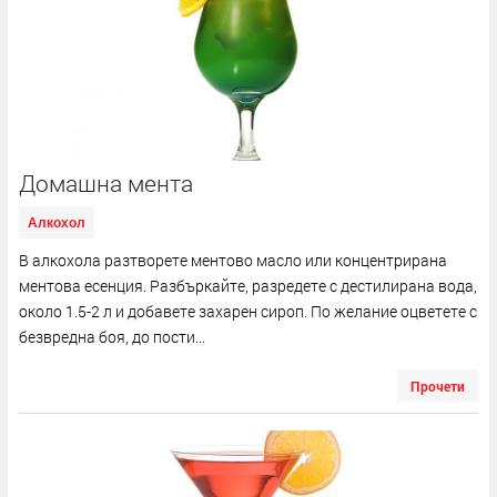
Домашна мента
Алкохол
В алкохола разтворете ментово масло или концентрирана
ментова есенция. Разбъркайте, разредете с дестилирана вода,
около 1.5-2 л и добавете захарен сироп. По желание оцветете с
безвредна боя, до пости...
Прочети