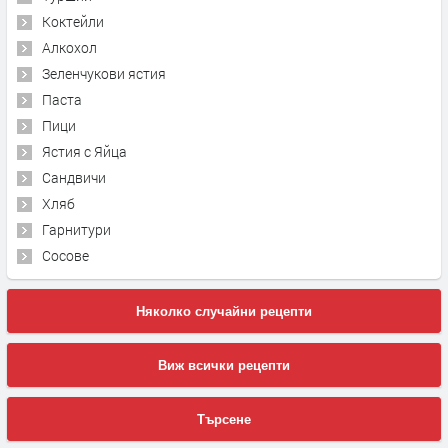
Коктейли
Алкохол
Зеленчукови ястия
Паста
Пици
Ястия с Яйца
Сандвичи
Хляб
Гарнитури
Сосове
Няколко случайни рецепти
Виж всички рецепти
Търсене