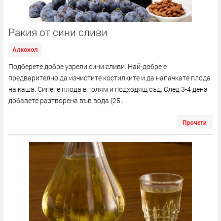
Ракия от сини сливи
Алкохол
Подберете добре узрели сини сливи. Най-добре е
предварително да изчистите костилките и да напачкате плода
на каша. Сипете плода в голям и подходящ съд. След 3-4 дена
добавете разтворена във вода (25...
Прочети