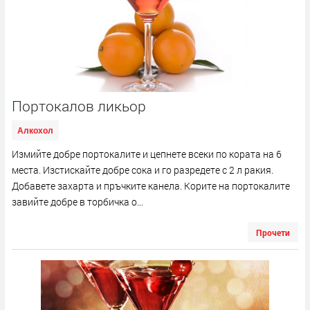
Портокалов ликьор
Алкохол
Измийте добре портокалите и цепнете всеки по кората на 6
места. Изстискайте добре сока и го разредете с 2 л ракия.
Добавете захарта и пръчките канела. Корите на портокалите
завийте добре в торбичка о...
Прочети