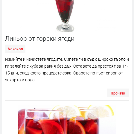
Ликьор от горски ягоди
Алкохол
Измийте и изчистете ягодите. Сипете ги в съд с широко гърло и
ги залейте с хубава ракия без дъх. Оставете да престоят за 14-
15 дни, след което прецедете сока. Сварете по-гъст сироп от
захарта и вода...
Прочети