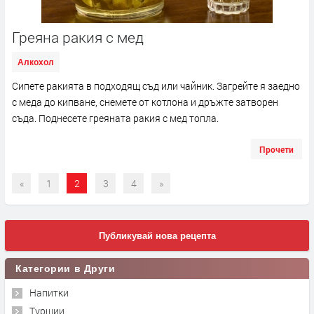
Греяна ракия с мед
Алкохол
Сипете ракията в подходящ съд или чайник. Загрейте я заедно
с меда до кипване, снемете от котлона и дръжте затворен
съда. Поднесете греяната ракия с мед топла.
Прочети
«
1
2
3
4
»
Публикувай нова рецепта
Категории в Други
Напитки
Туршии