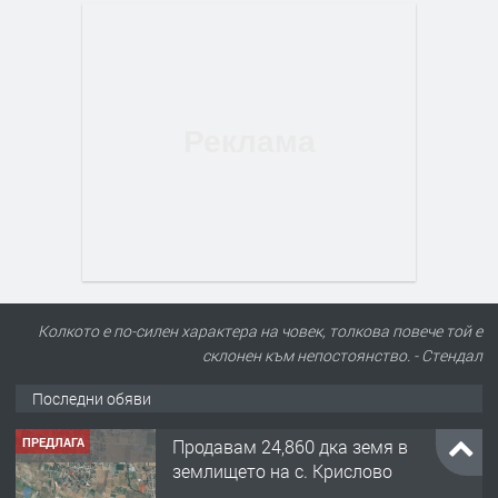
ПРЕДЛАГА
Продавам 24,860 дка земя в
землището на с. Крислово
Колкото е по-силен характера на човек, толкова повече той е
склонен към непостоянство. - Стендал
преди 5 месеца
Последни обяви
ПРЕДЛАГА
122 м2- 3 стаен апартамент супер
център Асеновград- 169 500 €.