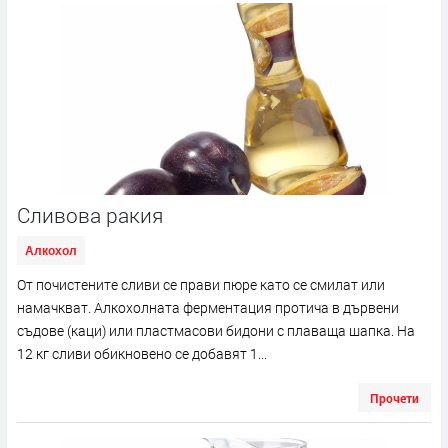
Сливова ракия
Алкохол
От почистените сливи се прави пюре като се смилат или
намачкват. Алкохолната ферментация протича в дървени
съдове (каци) или пластмасови бидони с плаваща шапка. На
12 кг сливи обикновено се добавят 1...
Прочети