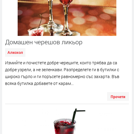
Домашен черешов ликьор
Алкохол
Измийте и почистете добре черешите, които трябва да са
добре узрели, а не зеленкави. Разпределете ги в бутилки с
широко гърло и ги поръсете равномерно със захарта. Във
всяка бутилка добавете от карам...
Прочети