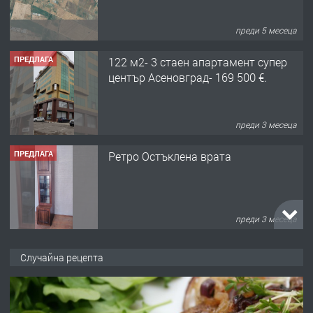
преди 3 месеца
ПРЕДЛАГА
Ретро Остъклена врата
преди 3 месеца
ПРЕДЛАГА
🌟HYUNDAI i10 - 2024 | Само 55 лв./
ден от DL RENT🌟
преди 10 месеца
ПРЕДЛАГА
Професионална броячна машина -
Случайна рецепта
със сертификат от ЕЦБ