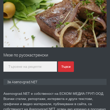
преди 1 година
ПРЕДЛАГА
Професионална зеленчукорезачка
за заведения и дома
преди 1 година
ПРЕДЛАГА
Дава под наем Асеновград
Мезе по русокастренски
преди 2 години
Търси
ПРЕДЛАГА
Давам индивидуалани уроци по
За Asenovgrad.NET
Немски език
Asenovgrad.NET е собственост на ЕСКОМ МЕДИА ГРУП ООД.
Всички статии, репортажи, интервюта и други текстови,
преди 2 години
графични и видео материали, публикувани в сайта, са
собственост на Asenovgrad.NET, освен ако изрично е посочено
ПРЕДЛАГА