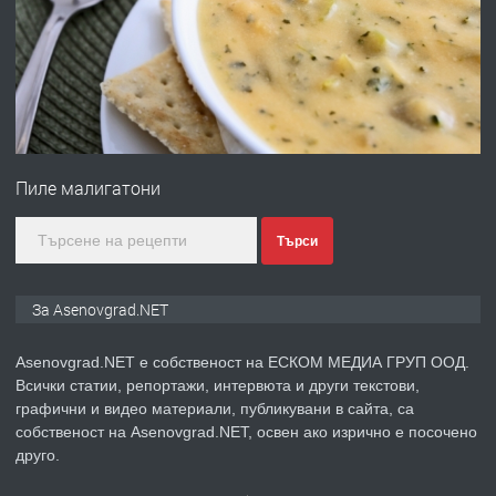
ПРЕДЛАГА
Професионална зеленчукорезачка
за заведения и дома
преди 1 година
ПРЕДЛАГА
Дава под наем Асеновград
Пиле малигатони
Търси
преди 2 години
За Asenovgrad.NET
ПРЕДЛАГА
Давам индивидуалани уроци по
Немски език
Asenovgrad.NET е собственост на ЕСКОМ МЕДИА ГРУП ООД.
Всички статии, репортажи, интервюта и други текстови,
графични и видео материали, публикувани в сайта, са
преди 2 години
собственост на Asenovgrad.NET, освен ако изрично е посочено
друго.
ПРЕДЛАГА
ремонт на покриви