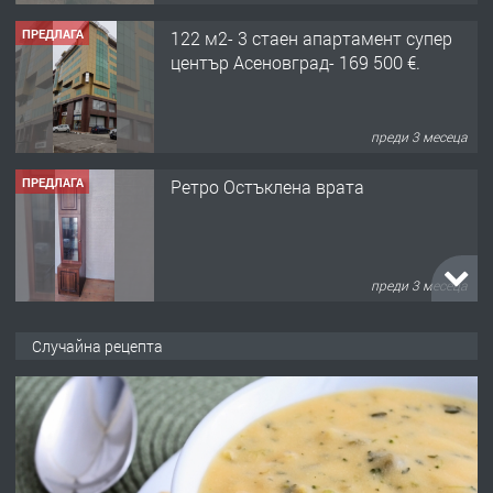
преди 3 месеца
ПРЕДЛАГА
Ретро Остъклена врата
преди 3 месеца
ПРЕДЛАГА
🌟HYUNDAI i10 - 2024 | Само 55 лв./
ден от DL RENT🌟
преди 10 месеца
Случайна рецепта
ПРЕДЛАГА
Професионална броячна машина -
със сертификат от ЕЦБ
преди 1 година