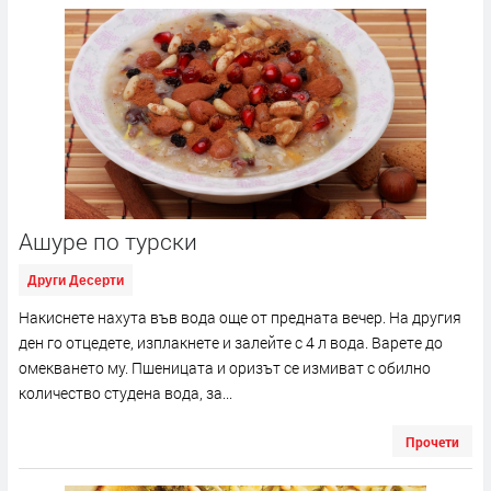
Ашуре по турски
Други Десерти
Накиснете нахута във вода още от предната вечер. На другия
ден го отцедете, изплакнете и залейте с 4 л вода. Варете до
омекването му. Пшеницата и оризът се измиват с обилно
количество студена вода, за...
Прочети