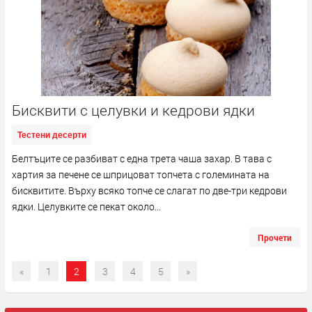
Бисквити с целувки и кедрови ядки
Тестени десерти
Белтъците се разбиват с една трета чаша захар. В тава с
хартия за печене се шприцоват топчета с големината на
бисквитите. Върху всяко топче се слагат по две-три кедрови
ядки. Целувките се пекат около...
Прочети
«
1
2
3
4
5
»