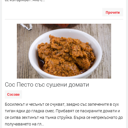
Прочети
Сос Песто със сушени домати
Сосове
Босилекът и чесънът се счукват, заедно със запечените в сух
тиган ядки до гладка смес. Прибавят се пасираните домати и
се сипва зехтинът на тънка струйка. Бърка се непрекъснато до
получаването на гл...