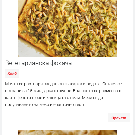
Вегетарианска фокача
Хляб
Маята се разтваря заедно със захарта и водата. Оставя се
встрани за 15 мин., докато шупне. Брашното се размесва с
картофеното пюре и кашицата от мая. Меси се до
получаването на меко и еластично тесто...
Прочети