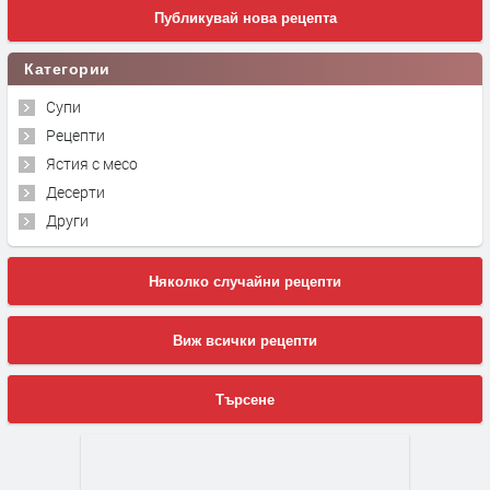
Публикувай нова рецепта
Категории
Супи
Рецепти
Ястия с месо
Десерти
Други
Няколко случайни рецепти
Виж всички рецепти
Търсене