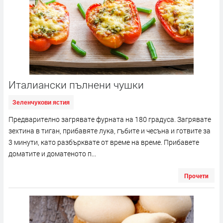
Италиански пълнени чушки
Зеленчукови ястия
Предварително загрявате фурната на 180 градуса. Загрявате
зехтина в тиган, прибавяте лука, гъбите и чесъна и готвите за
3 минути, като разбърквате от време на време. Прибавете
доматите и доматеното п...
Прочети