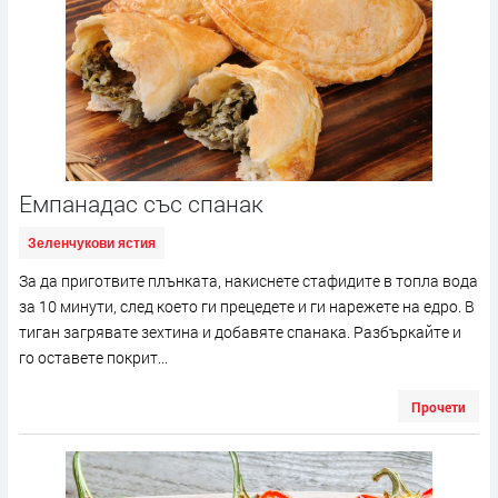
Емпанадас със спанак
Зеленчукови ястия
За да приготвите плънката, накиснете стафидите в топла вода
за 10 минути, след което ги прецедете и ги нарежете на едро. В
тиган загрявате зехтина и добавяте спанака. Разбъркайте и
го оставете покрит...
Прочети