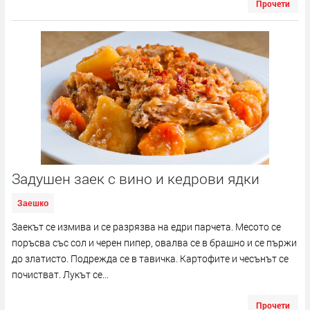
Прочети
Задушен заек с вино и кедрови ядки
Заешко
Заекът се измива и се разрязва на едри парчета. Месото се
поръсва със сол и черен пипер, овалва се в брашно и се пържи
до златисто. Подрежда се в тавичка. Картофите и чесънът се
почистват. Лукът се...
Прочети