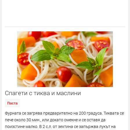
Спагети с тиква и маслини
Паста
Фурната се загрява предварително на 200 градуса. Тиквата се
пече около 30 мин., или докато омекне и се оставя да
поизстине малко. В 2 с.л. от зехтина се запържва лукът на