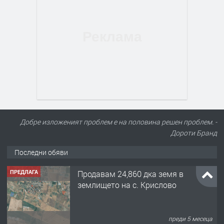
Добре изложеният проблем е на половина решен проблем. -
ПРЕДЛАГА
Продавам 24,860 дка земя в
Дороти Бранд
землището на с. Крислово
Последни обяви
преди 5 месеца
ПРЕДЛАГА
122 м2- 3 стаен апартамент супер
център Асеновград- 169 500 €.