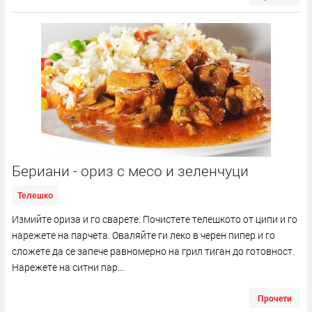
Бериани - ориз с месо и зеленчуци
Телешко
Измийте ориза и го сварете. Почистете телешкото от ципи и го
нарежете на парчета. Оваляйте ги леко в черен пипер и го
сложете да се запече равномерно на грил тиган до готовност.
Нарежете на ситни пар...
Прочети