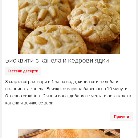
Бисквити с канела и кедрови ядки
Тестени десерти
Захарта се разтваря в 1 чаша вода, кипва се и се добавя
половината канела. Всичко се вари на бавен огън 10 минути.
Отделно се кипват 2 чаши вода, добавя се медът и останалата
канела и всичко се вари,...
Прочети