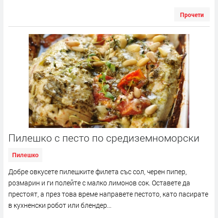
Прочети
Пилешко с песто по средиземноморски
Пилешко
Добре овкусете пилешките филета със сол, черен пипер,
розмарин и ги полейте с малко лимонов сок. Оставете да
престоят, а през това време направете пестото, като пасирате
в кухненски робот или блендер...