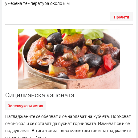
умерена температура около 5 м...
Прочети
Сицилианска капоната
Зеленчукови ястия
Патладжаните се обелват и се нарязват на кубчета. Поръсват
се със сол и се оставят да пуснат горчилката. Измиват се и се
подсушават. В тиган се загрява малко зехтин и патладжаните
се изпържват. Ако е...