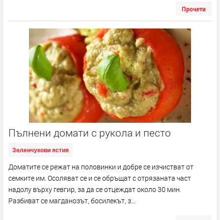
Прочети
Пълнени домати с рукола и песто
Зеленчукови ястия
Доматите се режат на половинки и добре се изчистват от
семките им. Осоляват се и се обръщат с отрязаната част
надолу върху гевгир, за да се отцеждат около 30 мин.
Разбиват се магданозът, босилекът, з...