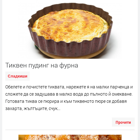
Тиквен пудинг на фурна
Сладкиши
Обелете и почистете тиквата, нарежете я на малки парченца и
сложете да се задушава в малко вода до пълното й омекване.
Готовата тиква се пюрира и към тиквеното пюре се добавя
захарта, жълтъците, счук...
Прочети