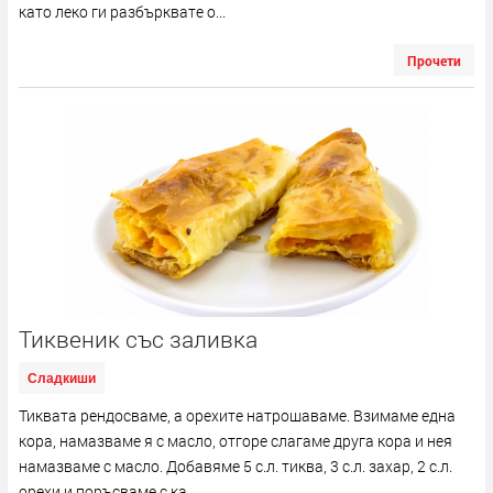
като леко ги разбърквате о...
Прочети
Тиквеник със заливка
Сладкиши
Тиквата рендосваме, а орехите натрошаваме. Взимаме една
кора, намазваме я с масло, отгоре слагаме друга кора и нея
намазваме с масло. Добавяме 5 с.л. тиква, 3 с.л. захар, 2 с.л.
орехи и поръсваме с ка...