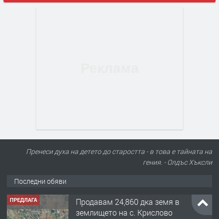
Пренеси духа на детето до старостта - в това е тайната на
гения. - Олдъс Хъксли
Последни обяви
ПРЕДЛАГА
122 м2- 3 стаен апартамент супер
център Асеновград- 169 500 €.