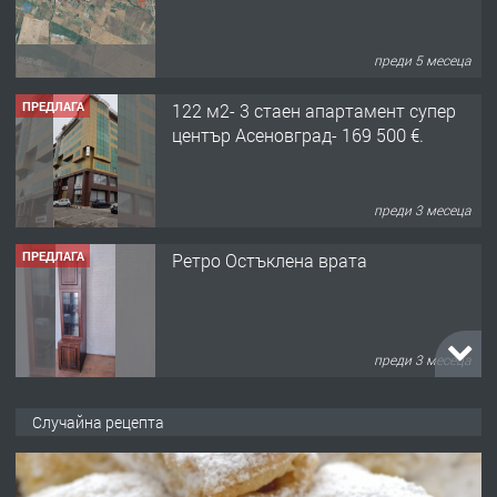
преди 3 месеца
ПРЕДЛАГА
Ретро Остъклена врата
преди 3 месеца
ПРЕДЛАГА
🌟HYUNDAI i10 - 2024 | Само 55 лв./
ден от DL RENT🌟
преди 10 месеца
ПРЕДЛАГА
Професионална броячна машина -
Случайна рецепта
със сертификат от ЕЦБ