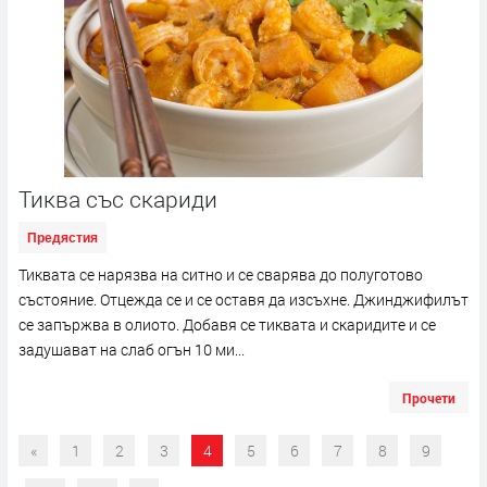
Тиква със скариди
Предястия
Тиквата се нарязва на ситно и се сварява до полуготово
състояние. Отцежда се и се оставя да изсъхне. Джинджифилът
се запържва в олиото. Добавя се тиквата и скаридите и се
задушават на слаб огън 10 ми...
Прочети
«
1
2
3
4
5
6
7
8
9