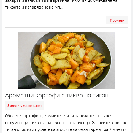
захарта и ванилията и варете на тих огън до омекване на
тиквата и изпаряване на мл...
Прочети
Ароматни картофи с тиква на тиган
Зеленчукови ястия
Обелете картофите, измийте ги и ги нарежете на тънки
полумесеци. Тиквата нарежете на парченца. Загрейте в широк
тиган олиото и пуснете картофите да се запържат за 2 минути,