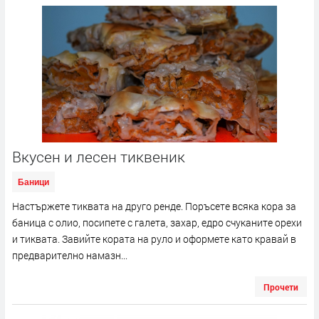
Вкусен и лесен тиквеник
Баници
Настържете тиквата на друго ренде. Поръсете всяка кора за
баница с олио, посипете с галета, захар, едро счуканите орехи
и тиквата. Завийте кората на руло и оформете като кравай в
предварително намазн...
Прочети