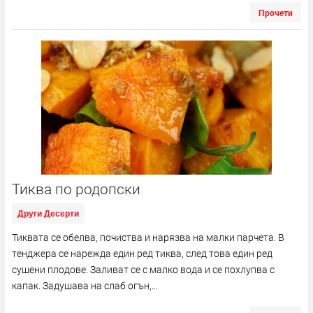
Прочети
Тиква по родопски
Други Десерти
Тиквата се обелва, почиства и нарязва на малки парчета. В
тенджера се нарежда един ред тиква, след това един ред
сушени плодове. Заливат се с малко вода и се похлупва с
капак. Задушава на слаб огън,...