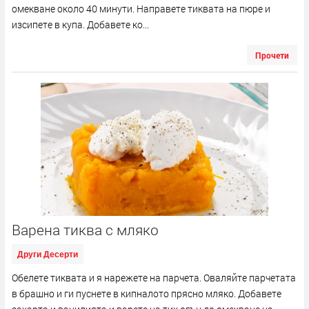
омекване около 40 минути. Направете тиквата на пюре и
изсипете в купа. Добавете ко...
Прочети
Варена тиква с мляко
Други Десерти
Обелете тиквата и я нарежете на парчета. Оваляйте парчетата
в брашно и ги пуснете в кипналото прясно мляко. Добавете