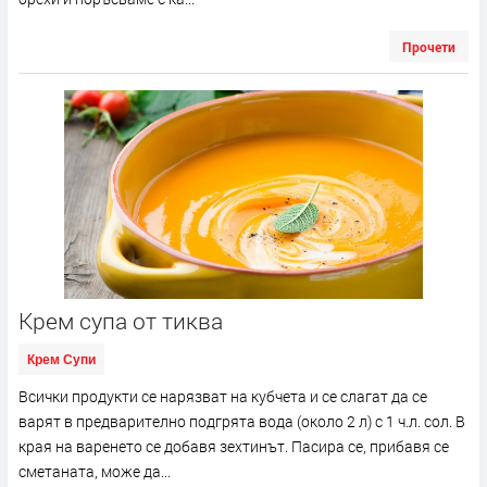
Прочети
Крем супа от тиква
Крем Супи
Всички продукти се нарязват на кубчета и се слагат да се
варят в предварително подгрята вода (около 2 л) с 1 ч.л. сол. В
края на варенето се добавя зехтинът. Пасира се, прибавя се
сметаната, може да...