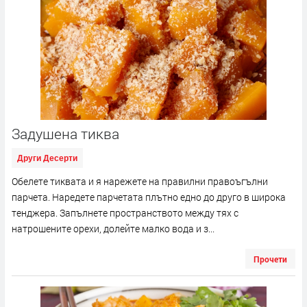
Задушена тиква
Други Десерти
Обелете тиквата и я нарежете на правилни правоъгълни
парчета. Наредете парчетата плътно едно до друго в широка
тенджера. Запълнете пространството между тях с
натрошените орехи, долейте малко вода и з...
Прочети