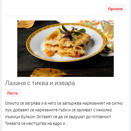
Прочети
Лазаня с тиква и извара
Паста
Олиото се загрява и в него се запържва нарязаният на ситно
лук, добавят се нарязаните гъби и се заливат с няколко
лъжици бульон. Оставят се да се задушат до готовност.
Тиквата се настъргва на едро и...