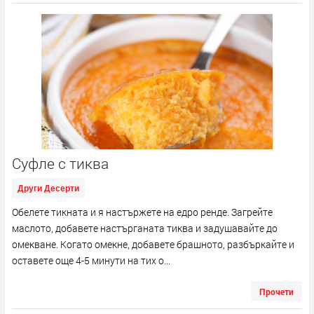
Суфле с тиква
Други Десерти
Обeлете тикната и я настържете на едро ренде. Загрейте
маслото, добавете настърганата тиква и задушавайте до
омекване. Когато омекне, добавете брашното, разбъркайте и
оставете oще 4-5 минути на тих о...
Прочети