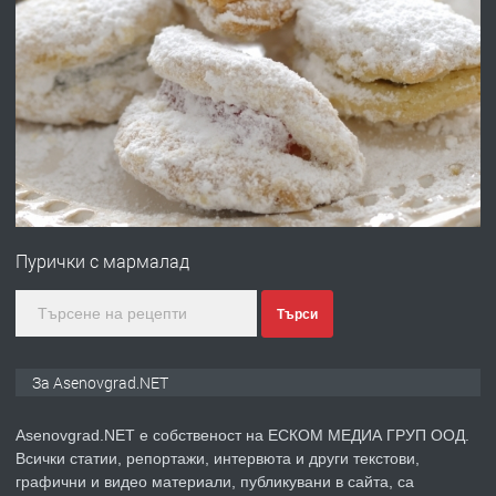
преди 1 година
ПРЕДЛАГА
Професионална зеленчукорезачка
за заведения и дома
преди 1 година
ПРЕДЛАГА
Дава под наем Асеновград
Пурички с мармалад
преди 2 години
Търси
ПРЕДЛАГА
Давам индивидуалани уроци по
За Asenovgrad.NET
Немски език
Asenovgrad.NET е собственост на ЕСКОМ МЕДИА ГРУП ООД.
Всички статии, репортажи, интервюта и други текстови,
преди 2 години
графични и видео материали, публикувани в сайта, са