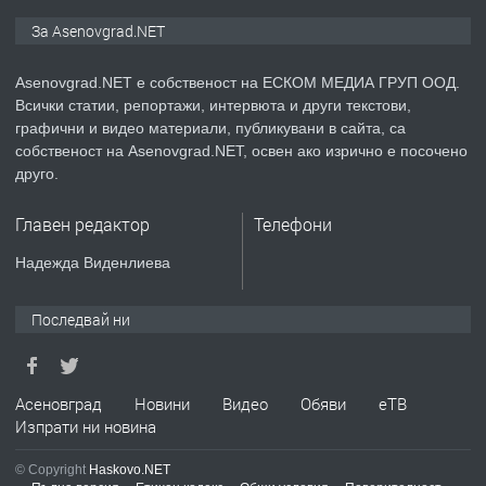
ПРЕДЛАГА
Дава под наем Асеновград
За Asenovgrad.NET
Asenovgrad.NET е собственост на ЕСКОМ МЕДИА ГРУП ООД.
Всички статии, репортажи, интервюта и други текстови,
преди 2 години
графични и видео материали, публикувани в сайта, са
собственост на Asenovgrad.NET, освен ако изрично е посочено
ПРЕДЛАГА
Давам индивидуалани уроци по
друго.
Немски език
Главен редактор
Телефони
преди 2 години
Надежда Виденлиева
ПРЕДЛАГА
ремонт на покриви
Последвай ни
преди 2 години
Асеновград
Новини
Видео
Обяви
еТВ
Изпрати ни новина
ПРЕДЛАГА
Висококачествени Целофанови
© Copyright
Haskovo.NET
Пликове - СКОРПИОПЛАСТ