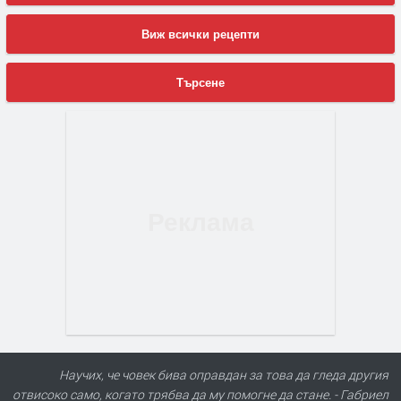
Виж всички рецепти
Търсене
Научих, че човек бива оправдан за това да гледа другия
отвисоко само, когато трябва да му помогне да стане. - Габриел