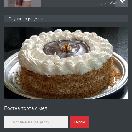
преди 3 месеца
ПРЕДЛАГА
🌟HYUNDAI i10 - 2024 | Само 55 лв./
Случайна рецепта
ден от DL RENT🌟
преди 10 месеца
ПРЕДЛАГА
Професионална броячна машина -
със сертификат от ЕЦБ
преди 1 година
ПРЕДЛАГА
Професионална зеленчукорезачка
за заведения и дома
Постна торта с мед
преди 1 година
Търси