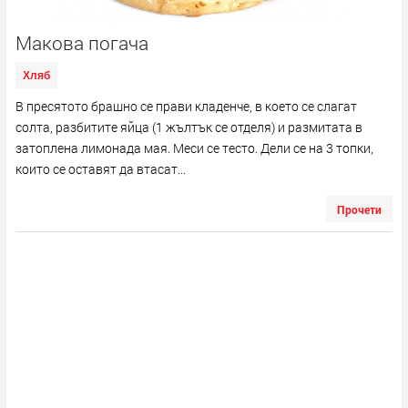
Макова погача
Хляб
В пресятото брашно се прави кладенче, в което се слагат
солта, разбитите яйца (1 жълтък се отделя) и размитата в
затоплена лимонада мая. Меси се тесто. Дели се на 3 топки,
които се оставят да втасат...
Прочети