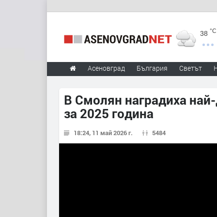
°C
38
Асеновград
България
Светът
В Смолян наградиха най
за 2025 година
18:24, 11 май 2026 г.
5484