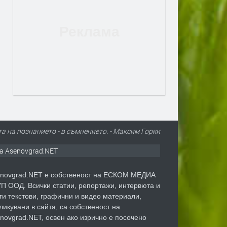
а на познанието - в съмнението. - Максим Горки
а Asenovgrad.NET
novgrad.NET е собственост на ЕСКОМ МЕДИА
П ООД. Всички статии, репортажи, интервюта и
ги текстови, графични и видео материали,
ликувани в сайта, са собственост на
novgrad.NET, освен ако изрично е посочено