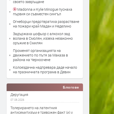
своето завръщане
Madonna и Kylie Minogue пуснаха
първия си съвместен сингъл
Огнеборци предотвратиха разрастване
на пожари край Мадан и Неделино
Задържаха шофьор с алкохол зад
волана в Смолян, иззеха незаконно
оръжие в Смилян
Променят организацията на
движението по пътя за Маказа в
района на Черноочене
Колоездачна надпревара даде начало
на празничната програма в Девин
Блогове
Деругация
07.08.2026
Толерирането на латентния
антисемитизъм е тревожен факт (и) у