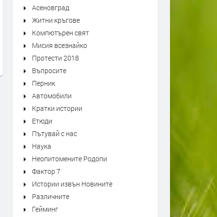
Асеновград
Житни кръгове
Уникален писмовник от Йоаким
В Смолян одобриха
Груев се съхранява в Държавен
прехвърлянето на средст
Компютърен свят
архив - Смолян
държавната субсидия за
Мисия всезнайко
ремонти по селата
преди 1 седмица
Протести 2018
преди 1 седмица
Въпросите
Перник
Автомобили
Кратки истории
Етюди
Пътувай с нас
Наука
Неопитомените Родопи
Фактор 7
Истории извън Новините
Различните
Гейминг