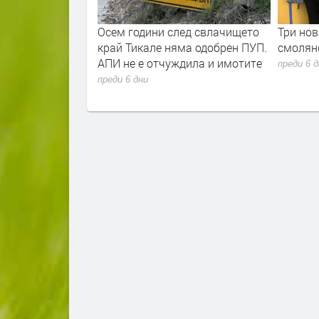
Д и община
Осем години след свлачището
Три нов
горични, че
край Тикале няма одобрен ПУП.
смолянс
курорта е
АПИ не е отчуждила и имотите
преди 6 
преди 6 дни