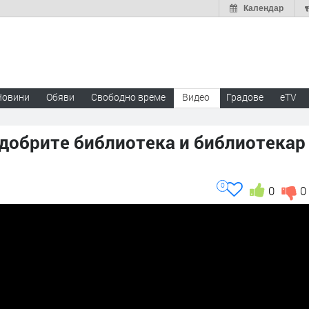
Календар
Новини
Обяви
Свободно време
Видео
Градове
eTV
-добрите библиотека и библиотекар
0
0
0