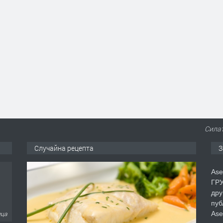
Силат
Случайна рецепта
З
Ase
ГРУ
дру
пуб
Ase
еца