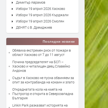
Димитър Аврамов
Избори 19 април 2026 Хасково
Избори 19 април 2026 Кърджали
Избори 19 април 2026 Смолян
ДЕНЯТ с В. Дремджиев
Последни новини
Обявиха екстремен риск от пожари в
област Хасково от 7 до 11 август
Почина председателят на БСП –
Хасково и читалищен деец Славейко
Андонов
Съдът в Хасково не пусна обвиняем за
опит за контрабанда на кокаин и злато
Откраднатата кола на кмета на
Пъстрогор е открита в Северозападна
България
Linkin Park разказват историята на