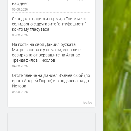
нас днес
06.08.2026
Скандал с нацисти гърми, а Той мълчи
солидарно с другарите “антифашисти”,
които му гласуваха
05.08.2026
На гости на своя Даниил руzката
Митрофанова е у дома си, едва ли е
освиркана от верващите на Атанас
Трендафилов Николов
04.08.2026
Отстъпление на Даниел Вълчев с бой (по
врага Андрей Гюров) и в подкрепа на др.
Йотова
03.08.2026
ivo.bg