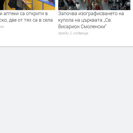
и аптеки са открити в
Започва изографисването на
ко, две от тях са в села
купола на църквата „Св.
Висарион Смоленски“
дни
преди 1 седмица