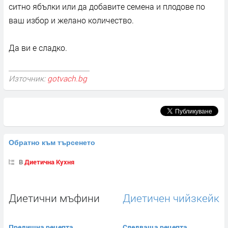
ситно ябълки или да добавите семена и плодове по
ваш избор и желано количество.
Да ви е сладко.
Източник:
gotvach.bg
Обратно към търсенето
В
Диетична Кухня
Диетични мъфини
Диетичен чийзкейк
Предишна рецепта
Следваща рецепта