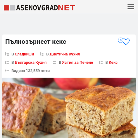
Пълнозърнест кекс
0
В
Сладкиши
В
Диетична Кухня
В
Българска Кухня
В
Ястия за Печене
В
Кекс
Видяна 132,559 пъти