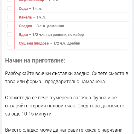
Сода
– 1 ч.л.
Канела
– 1 ч.л.
Сладко
– 3 с.л. домашно
Ядки
– 1/2 ч.ч. натрошени, по избор
Сушени плодове
– 1/2 ч.ч. дребни
Начин на приготвяне
Разбъркайте всички съставки заедно. Сипете сместа в
тава или форма - предварително намазнена.
Сложете да се пече в умерено загряна фурна и не
отваряйте първия половин час. След това доопечете
за още 10-15 минути.
Вместо сладко може да направите кекса с нарязани