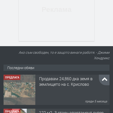
Ако съм свободен, то е защото винаги работя. - Джими
Хендрикс
Последни обяви
ПРЕДЛАГА
Продавам 24,860 дка земя в
землището на с. Крислово
преди 5 месеца
ПРЕДЛАГА
122 м2- 3 стаен апартамент супер