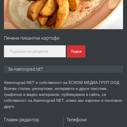
преди 1 година
ПРЕДЛАГА
Професионална зеленчукорезачка
за заведения и дома
Печени пикантни картофи
преди 1 година
Търси
ПРЕДЛАГА
Дава под наем Асеновград
За Asenovgrad.NET
Asenovgrad.NET е собственост на ЕСКОМ МЕДИА ГРУП ООД.
Всички статии, репортажи, интервюта и други текстови,
преди 2 години
графични и видео материали, публикувани в сайта, са
собственост на Asenovgrad.NET, освен ако изрично е посочено
ПРЕДЛАГА
Давам индивидуалани уроци по
друго.
Немски език
Главен редактор
Телефони