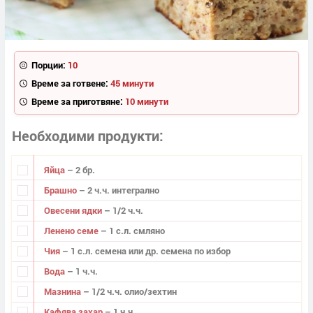
Порции:
10
Време за готвене:
45 минути
Време за приготвяне:
10 минути
Необходими продукти
Яйца
– 2 бр.
Брашно
– 2 ч.ч. интегрално
Овесени ядки
– 1/2 ч.ч.
Ленено семе
– 1 с.л. смляно
Чия
– 1 с.л. семена или др. семена по избор
Вода
– 1 ч.ч.
Мазнина
– 1/2 ч.ч. олио/зехтин
Кафява захар
– 1 ч.ч.