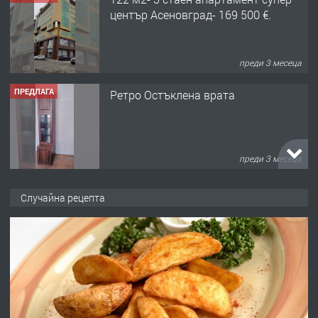
център Асеновград- 169 500 €.
преди 3 месеца
ПРЕДЛАГА
Ретро Остъклена врата
преди 3 месеца
ПРЕДЛАГА
🌟HYUNDAI i10 - 2024 | Само 55 лв./
Случайна рецепта
ден от DL RENT🌟
преди 10 месеца
ПРЕДЛАГА
Професионална броячна машина -
със сертификат от ЕЦБ