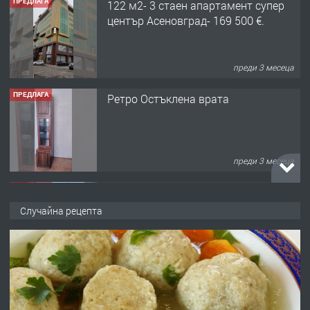
ПРЕДЛАГА
Ретро Остъклена врата
преди 3 месеца
ПРЕДЛАГА
🌟HYUNDAI i10 - 2024 | Само 55 лв./
ден от DL RENT🌟
преди 10 месеца
ПРЕДЛАГА
Професионална броячна машина -
Случайна рецепта
със сертификат от ЕЦБ
преди 1 година
ПРЕДЛАГА
Професионална зеленчукорезачка