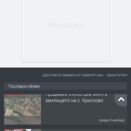
Щастието зависи от самите нас. - Аристотел
Последни обяви
ПРЕДЛАГА
122 м2- 3 стаен апартамент супер
център Асеновград- 169 500 €.
преди 3 месеца