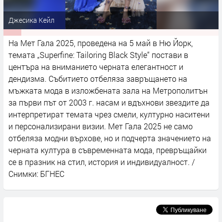
Джесика Кейл
На Мет Гала 2025, проведена на 5 май в Ню Йорк,
темата „Superfine: Tailoring Black Style“ постави в
центъра на вниманието черната елегантност и
дендизма. Събитието отбеляза завръщането на
мъжката мода в изложбената зала на Метрополитън
за първи път от 2003 г. насам и вдъхнови звездите да
интерпретират темата чрез смели, културно наситени
и персонализирани визии. Мет Гала 2025 не само
отбеляза модни върхове, но и подчерта значението на
черната култура в съвременната мода, превръщайки
се в празник на стил, история и индивидуалност. /
Снимки: БГНЕС