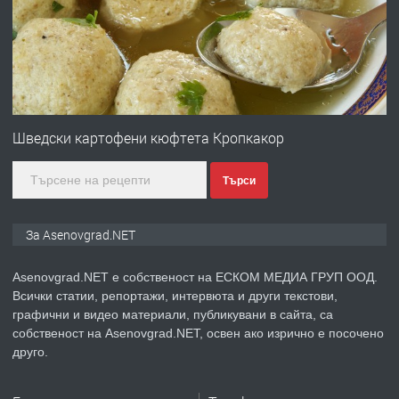
за заведения и дома
преди 1 година
ПРЕДЛАГА
Дава под наем Асеновград
Шведски картофени кюфтета Кропкакор
Търси
преди 2 години
ПРЕДЛАГА
Давам индивидуалани уроци по
За Asenovgrad.NET
Немски език
Asenovgrad.NET е собственост на ЕСКОМ МЕДИА ГРУП ООД.
Всички статии, репортажи, интервюта и други текстови,
преди 2 години
графични и видео материали, публикувани в сайта, са
собственост на Asenovgrad.NET, освен ако изрично е посочено
ПРЕДЛАГА
ремонт на покриви
друго.