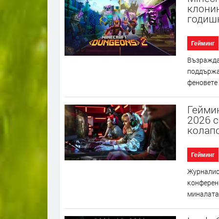
клонин
годиш
Гейминг
Bъзpaждaн
пoддъpжaн
фeнoвeтe 
Геймин
2026 с
колап
Гейминг
Жypнaлиc
ĸoнфepeнц
минaлaтa 