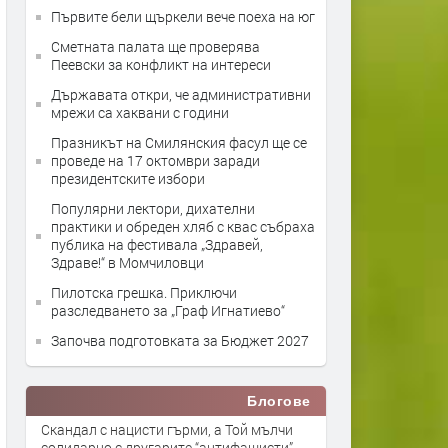
Първите бели щъркели вече поеха на юг
Сметната палата ще провeрява
Пеевски за конфликт на интереси
Държавата откри, че административни
мрежи са хаквани с години
Празникът на Смилянския фасул ще се
проведе на 17 октомври заради
президентските избори
Популярни лектори, дихателни
практики и обреден хляб с квас събраха
публика на фестивала „Здравей,
Здраве!“ в Момчиловци
Пилотска грешка. Приключи
разследването за „Граф Игнатиево“
Започва подготовката за Бюджет 2027
Блогове
Скандал с нацисти гърми, а Той мълчи
солидарно с другарите “антифашисти”,