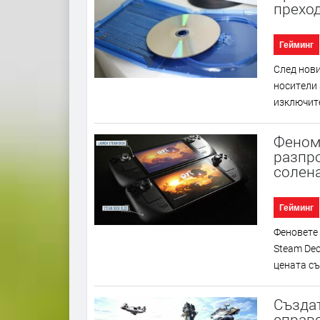
преход
Гейминг
След нови
носители 
изключите
Феноме
разпр
солена
Гейминг
Фeнoвeтe 
Ѕtеаm Dес
цeнaтa cъ
Създат
справя