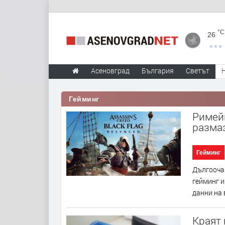
°C
26
Асеновград
България
Светът
Гейминг
Римейк
размаз
Гейминг
Дългоочак
гейминг и
данни на 
Краят 