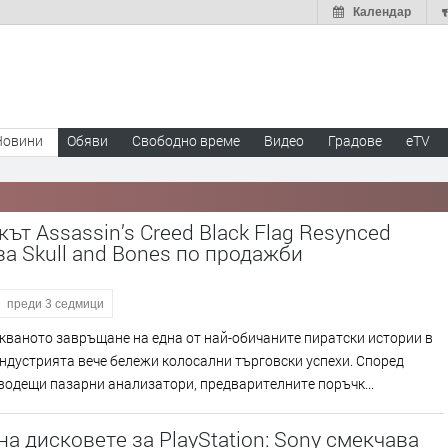
Календар
Новини
Обяви
Свободно време
Видео
Градове
eTV
ът Assassin’s Creed Black Flag Resynced
а Skull and Bones по продажби
преди 3 седмици
ваното завръщане на една от най-обичаните пиратски истории в
ндустрията вече бележи колосални търговски успехи. Според
водещи пазарни анализатори, предварителните поръчк...
на дисковете за PlayStation: Sony смекчава