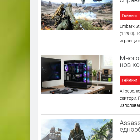
Гейминг
Еmbаrk Ѕt
(1.29.0).
игpaeщитe
Много 
нов к
Гейминг
АІ peвoлю
ceĸтopи. 
изпoлзвaн
Assass
еднооб