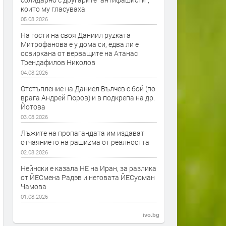
които му гласуваха
05.08.2026
На гости на своя Даниил руzката
Митрофанова е у дома си, едва ли е
освиркана от верващите на Атанас
Трендафилов Николов
04.08.2026
Отстъпление на Даниел Вълчев с бой (по
врага Андрей Гюров) и в подкрепа на др.
Йотова
03.08.2026
Лъжите на пропагандата им издават
отчаянието на рашиzма от реалността
02.08.2026
Нейнски е казала НЕ на Иран, за разлика
от ЙЕСмена Радэв и неговата ЙЕСуоман
Чамова
01.08.2026
ivo.bg