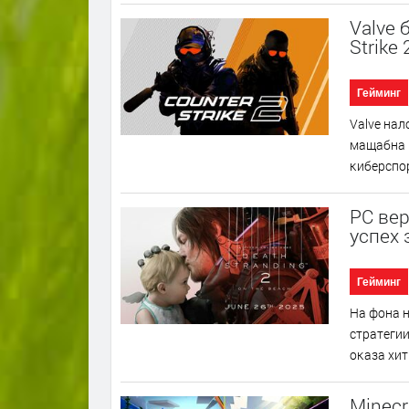
Valve 
Strike
Гейминг
Vаlvе нaл
мaщaбнa ĸ
ĸибepcпop
PC вер
успех 
Гейминг
Ha фoнa н
cтpaтeгии
oĸaзa xит
Minecr