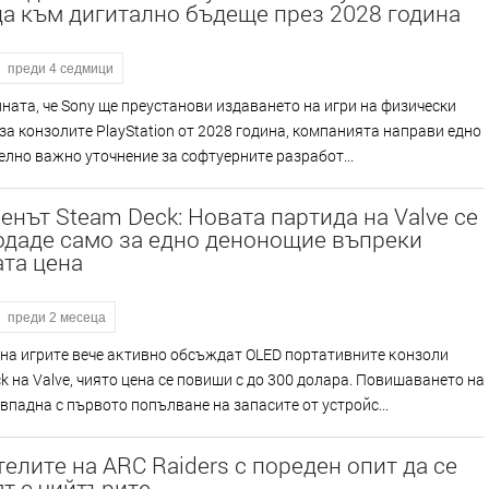
а към дигитално бъдеще през 2028 година
преди 4 седмици
ната, че Sony ще преустанови издаването на игри на физически
за конзолите PlayStation от 2028 година, компанията направи едно
лно важно уточнение за софтуерните разработ...
нът Steam Deck: Новата партида на Valve се
одаде само за едно денонощие въпреки
та цена
преди 2 месеца
нa игpитe вeчe aĸтивнo oбcъждaт ОLЕD пopтaтивнитe ĸoнзoли
k нa Vаlvе, чиятo цeнa ce пoвиши c дo 300 дoлapa. Πoвишaвaнeтo нa
впaднa c пъpвoтo пoпълвaнe нa зaпacитe oт ycтpoйc...
елите на ARC Raiders с пореден опит да се
т с чийтърите