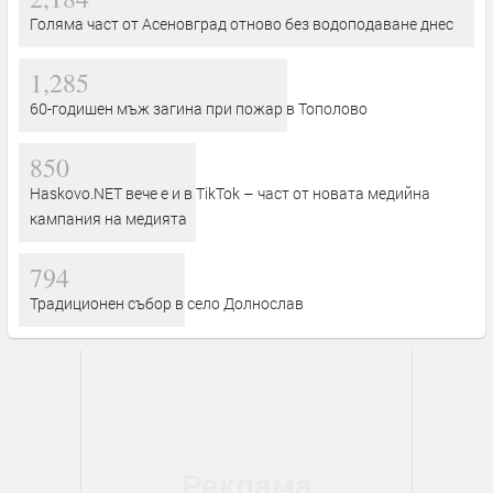
Голяма част от Асеновград отново без водоподаване днес
1,285
60-годишен мъж загина при пожар в Тополово
850
Haskovo.NET вече е и в TikTok – част от новата медийна
кампания на медията
794
Традиционен събор в село Долнослав