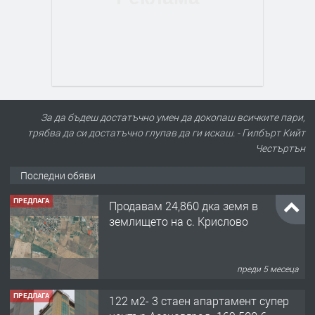
За да бъдеш достатъчно умен да докопаш всичките пари,
трябва да си достатъчно глупав да ги искаш. - Гилбърт Кийт
Честъртън
Последни обяви
ПРЕДЛАГА
Продавам 24,860 дка земя в
землището на с. Крислово
преди 5 месеца
ПРЕДЛАГА
122 м2- 3 стаен апартамент супер