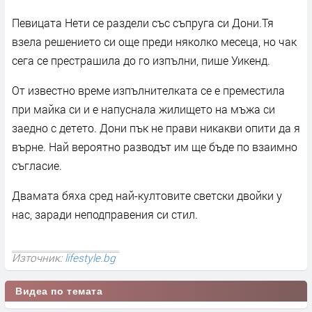
Певицата Нети се раздели със съпруга си Дони.Тя
взела решението си още преди няколко месеца, но чак
сега се престрашила до го изпълни, пише Уикенд.
От известно време изпълнителката се е преместила
при майка си и е напуснала жилището на мъжа си
заедно с детето. Дони пък не прави никакви опити да я
върне. Най вероятно разводът им ще бъде по взаимно
съгласие.
Двамата бяха сред най-култовите светски двойки у
нас, заради неподправения си стил.
Източник:
lifestyle.bg
Видеа по темата