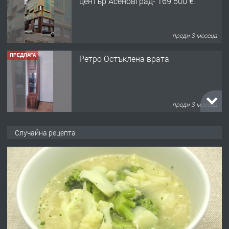
център Асеновград- 169 500 €.
преди 3 месеца
ПРЕДЛАГА
Ретро Остъклена врата
преди 3 месеца
ПРЕДЛАГА
🌟HYUNDAI i10 - 2024 | Само 55 лв./
Случайна рецепта
ден от DL RENT🌟
преди 10 месеца
ПРЕДЛАГА
Професионална броячна машина -
със сертификат от ЕЦБ