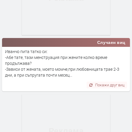
Случаен виц
Иванчо пита татко си:
-Абе тате, тази менструация при жените колко време
продължава?
-Зависи от жената, моето момче,при любовницата трае 2-3
дни, а при съпругата почти месец...
Покажи друг виц