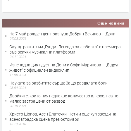
п
Още новини
На 7 май рожден ден празнува Добрин Векилов – Дони
07.05.2026
Саундтракът към „Гунди- Легенда за любовта“ с премиера
във всички музикални платформи
04.11.2024
Изненадващият дует на Дони и Софи Маринова – „В друг
живот“ с официален видеоклип
17.06.2024
Науката за разбитите сърца: Защо раздялата боли
25.04.2024
Двойките, които пият еднакво количество алкохол, са по-
малко застрашени от развод
20.10.2021
Христо Шопов, Асен Блатечки, Нети и още куп звезди на
асеновградска сцена през октомври
15.10.2018