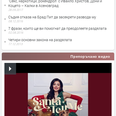
"Секс, наркотици, рокендрол" с Ивайло Христов, Дони и
Коцето – Калки в Асеновград
28.09.2017
Съдия отказа на Брад Пит да засекрети развода му
08.12.2016
7 фрази, които ще ви помогнат да преодолеете раздялата
02.08.2016
Четири основни закона на раздялата
17.12.2013
Препоръчано видео