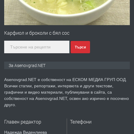
преди 1 година
ПРЕДЛАГА
Професионална зеленчукорезачка
за заведения и дома
Карфиол и броколи с бял сос
Търси
преди 1 година
ПРЕДЛАГА
Дава под наем Асеновград
За Asenovgrad.NET
Asenovgrad.NET е собственост на ЕСКОМ МЕДИА ГРУП ООД.
Всички статии, репортажи, интервюта и други текстови,
преди 2 години
графични и видео материали, публикувани в сайта, са
собственост на Asenovgrad.NET, освен ако изрично е посочено
ПРЕДЛАГА
Давам индивидуалани уроци по
друго.
Немски език
Главен редактор
Телефони
преди 2 години
Надежда Виденлиева