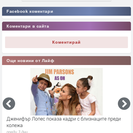
Facebook коментари
Коментари в сайта
Коментирай
Още новини от Лайф
Дженифър Лопес показа кадри с близнаците преди
С
колежа
Р
с
преди 3 дни