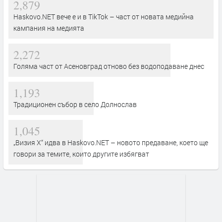
2,879
Haskovo.NET вече е и в TikTok – част от новата медийна
кампания на медията
2,272
Голяма част от Асеновград отново без водоподаване днес
1,193
Традиционен събор в село Долнослав
1,045
„Визия Х“ идва в Haskovo.NET – новото предаване, което ще
говори за темите, които другите избягват