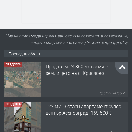
Ние не спираме да играем, защото сме остарели, а остаряваме,
защото спираме да играем. Джордж Бърнард Шоу
Последни обяви
ПРЕДЛАГА
Продавам 24,860 дка земя в
землището на с. Крислово
преди 5 месеца
ПРЕДЛАГА
122 м2- 3 стаен апартамент супер
център Асеновград- 169 500 €.