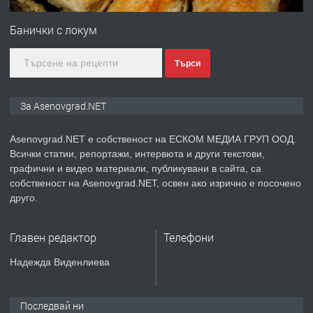
Професионална зеленчукорезачка
за заведения и дома
Банички с локум
Търси
преди 1 година
ПРЕДЛАГА
Дава под наем Асеновград
За Asenovgrad.NET
Asenovgrad.NET е собственост на ЕСКОМ МЕДИА ГРУП ООД.
Всички статии, репортажи, интервюта и други текстови,
преди 2 години
графични и видео материали, публикувани в сайта, са
собственост на Asenovgrad.NET, освен ако изрично е посочено
ПРЕДЛАГА
Давам индивидуалани уроци по
друго.
Немски език
Главен редактор
Телефони
преди 2 години
Надежда Виденлиева
ПРЕДЛАГА
ремонт на покриви
Последвай ни