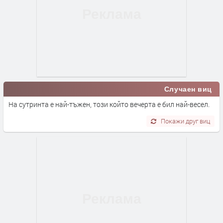
Случаен виц
На сутринта е най-тъжен, този който вечерта е бил най-весел.
Покажи друг виц