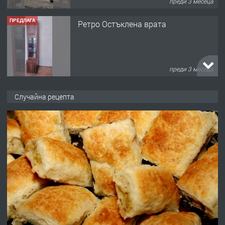
преди 3 месеца
ПРЕДЛАГА
Ретро Остъклена врата
преди 3 месеца
ПРЕДЛАГА
🌟HYUNDAI i10 - 2024 | Само 55 лв./
Случайна рецепта
ден от DL RENT🌟
преди 10 месеца
ПРЕДЛАГА
Професионална броячна машина -
със сертификат от ЕЦБ
преди 1 година
ПРЕДЛАГА