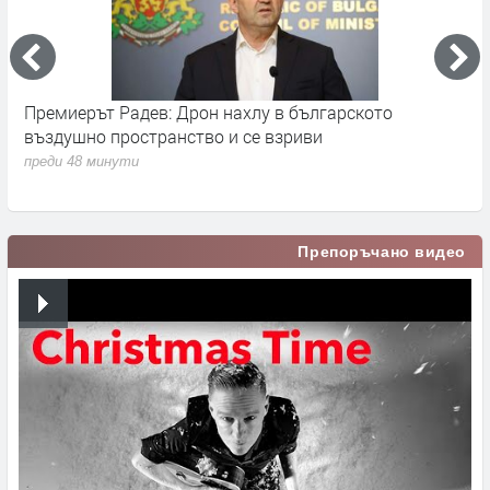
Премиерът Радев: Дрон нахлу в българското
О
въздушно пространство и се взриви
п
преди 48 минути
Препоръчано видео