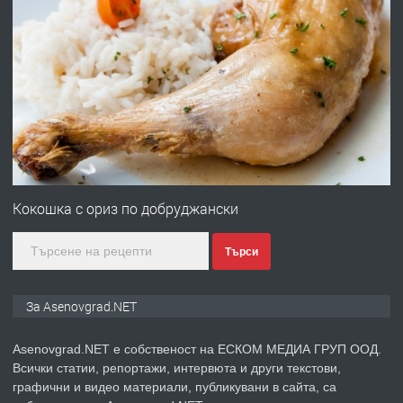
преди 10 месеца
ПРЕДЛАГА
Професионална броячна машина -
със сертификат от ЕЦБ
преди 1 година
ПРЕДЛАГА
Професионална зеленчукорезачка
за заведения и дома
Кокошка с ориз по добруджански
Търси
преди 1 година
ПРЕДЛАГА
Дава под наем Асеновград
За Asenovgrad.NET
Asenovgrad.NET е собственост на ЕСКОМ МЕДИА ГРУП ООД.
Всички статии, репортажи, интервюта и други текстови,
преди 2 години
графични и видео материали, публикувани в сайта, са