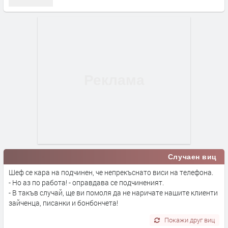
Случаен виц
Шеф се кара на подчинен, че непрекъснато виси на телефона.
- Но аз по работа! - оправдава се подчиненият.
- В такъв случай, ще ви помоля да не наричате нашите клиенти
зайченца, писанки и бонбончета!
Покажи друг виц