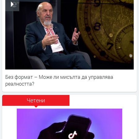
Без формат – Може ли мисълта да управлява
реалността?
Четени