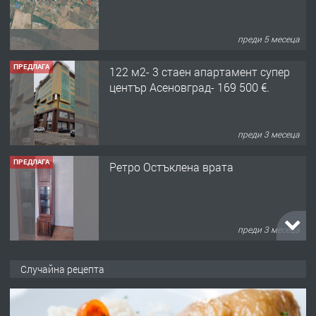
преди 5 месеца
ПРЕДЛАГА
122 м2- 3 стаен апартамент супер
център Асеновград- 169 500 €.
преди 3 месеца
ПРЕДЛАГА
Ретро Остъклена врата
преди 3 месеца
ПРЕДЛАГА
🌟HYUNDAI i10 - 2024 | Само 55 лв./
Случайна рецепта
ден от DL RENT🌟