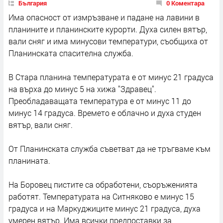
България
0 Коментара
Има опасност от измръзване и падане на лавини в
планините и планинските курорти. Духа силен вятър,
вали сняг и има минусови температури, съобщиха от
Планинската спасителна служба.
В Стара планина температурата е от минус 21 градуса
на върха до минус 5 на хижа "Здравец".
Преобладаващата температура е от минус 11 до
минус 14 градуса. Времето е облачно и духа студен
вятър, вали сняг.
От Планинската служба съветват да не тръгваме към
планината.
На Боровец пистите са обработени, съоръженията
работят. Температурата на Ситняково е минус 15
градуса и на Маркуджиците минус 21 градуса, духа
умерен вятър. Има всички предпоставки за