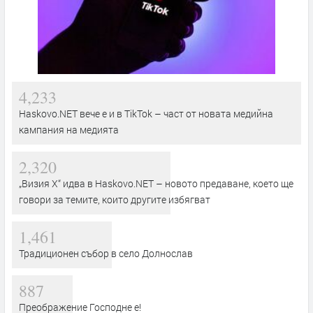
4,233
Haskovo.NET вече е и в TikTok – част от новата медийна
кампания на медията
2,320
„Визия Х“ идва в Haskovo.NET – новото предаване, което ще
говори за темите, които другите избягват
1,461
Традиционен събор в село Долнослав
887
Преображение Господне е!