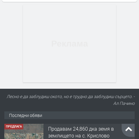
Лесно е да заблудиш окото, но е трудно да заблудиш сърцето. -
Ал Пачино
Последни обяви
ПРЕДЛАГА
Продавам 24,860 дка земя в
землището на с. Крислово