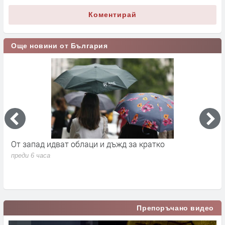
Коментирай
Още новини от България
а
От запад идват облаци и дъжд за кратко
П
в
преди 6 часа
п
Препоръчано видео