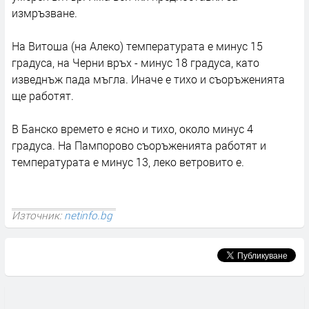
измръзване.
На Витоша (на Алеко) температурата е минус 15
градуса, на Черни връх - минус 18 градуса, като
изведнъж пада мъгла. Иначе е тихо и съоръженията
ще работят.
В Банско времето е ясно и тихо, около минус 4
градуса. На Пампорово съоръженията работят и
температурата е минус 13, леко ветровито е.
Източник:
netinfo.bg