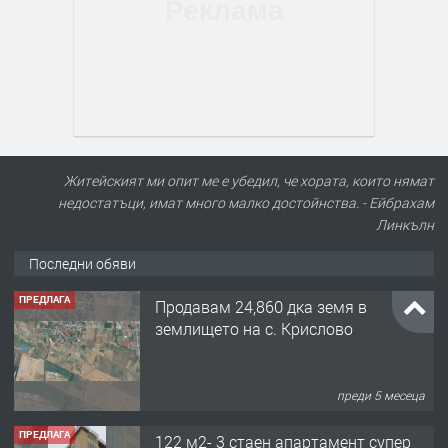
Житейският ми опит ме е убедил, че хората, които нямат
недостатъци, имат много малко достойнства. - Ейбрахам
Линкълн
Последни обяви
ПРЕДЛАГА
Продавам 24,860 дка земя в
землището на с. Крислово
преди 5 месеца
ПРЕДЛАГА
122 м2- 3 стаен апартамент супер