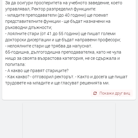
За да осигури просперитета на учебното заведение, което
управлявал, Ректор разпределил функциите:
- младите преподаватели (до 40 години) ще поемат
представителните функции - ще бъдат назначени на
ръководни длъжности;
- лоялните стари (от 41 до 55 години) ще пишат големи
докторски дисертации и ще бъдат направени професори;
- нелоялните стари ще трябва да напуснат.
65-годишна, дългогодишна преподавателка, като не чула
нищо за своята възрастова категория, не се сдържала и
попитала:
- А какво ще правят стариците?
- Как какво? - отговорил ректорът. - Както и досега ще пишат
трудовете на младите и ще гласуват решенията ми.
Покажи друг виц