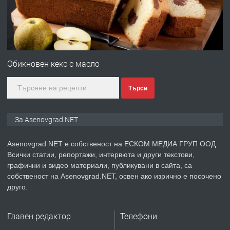
преди 1 година
ПРЕДЛАГА
Професионална зеленчукорезачка
за заведения и дома
Обикновен кекс с масло
Търси
преди 1 година
ПРЕДЛАГА
Дава под наем Асеновград
За Asenovgrad.NET
Asenovgrad.NET е собственост на ЕСКОМ МЕДИА ГРУП ООД.
Всички статии, репортажи, интервюта и други текстови,
преди 2 години
графични и видео материали, публикувани в сайта, са
собственост на Asenovgrad.NET, освен ако изрично е посочено
ПРЕДЛАГА
Давам индивидуалани уроци по
друго.
Немски език
Главен редактор
Телефони
преди 2 години