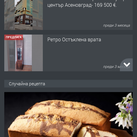
център Асеновград- 169 500 €.
преди 3 месеца
ПРЕДЛАГА
Ретро Остъклена врата
преди 3 месеца
ПРЕДЛАГА
🌟HYUNDAI i10 - 2024 | Само 55 лв./
Случайна рецепта
ден от DL RENT🌟
преди 10 месеца
ПРЕДЛАГА
Професионална броячна машина -
със сертификат от ЕЦБ