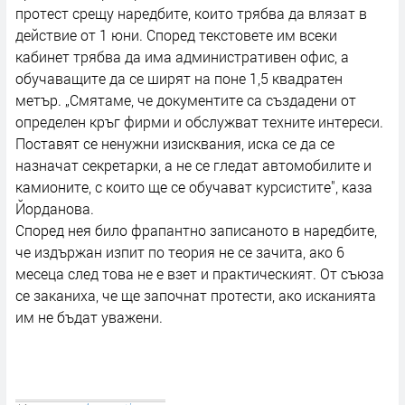
протест срещу наредбите, които трябва да влязат в
действие от 1 юни. Според текстовете им всеки
кабинет трябва да има административен офис, а
обучаващите да се ширят на поне 1,5 квадратен
метър. „Смятаме, че документите са създадени от
определен кръг фирми и обслужват техните интереси.
Поставят се ненужни изисквания, иска се да се
назначат секретарки, а не се гледат автомобилите и
камионите, с които ще се обучават курсистите", каза
Йорданова.
Според нея било фрапантно записаното в наредбите,
че издържан изпит по теория не се зачита, ако 6
месеца след това не е взет и практическият. От съюза
се заканиха, че ще започнат протести, ако исканията
им не бъдат уважени.