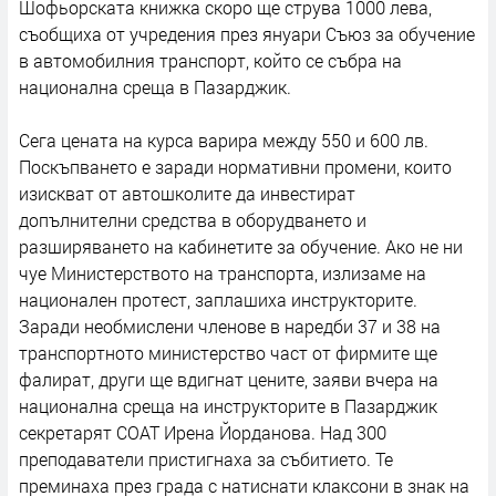
Шофьорската книжка скоро ще струва 1000 лева,
съобщиха от учредения през януари Съюз за обучение
в автомобилния транспорт, който се събра на
национална среща в Пазарджик.
Сега цената на курса варира между 550 и 600 лв.
Поскъпването е заради нормативни промени, които
изискват от автошколите да инвестират
допълнителни средства в оборудването и
разширяването на кабинетите за обучение. Ако не ни
чуе Министерството на транспорта, излизаме на
национален протест, заплашиха инструкторите.
Заради необмислени членове в наредби 37 и 38 на
транспортното министерство част от фирмите ще
фалират, други ще вдигнат цените, заяви вчера на
национална среща на инструкторите в Пазарджик
секретарят COAT Ирена Йорданова. Над 300
преподаватели пристигнаха за събитието. Те
преминаха през града с натиснати клаксони в знак на