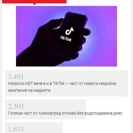
3,491
Haskovo.NET вече е и в TikTok – част от новата медийна
кампания на медията
2,303
Голяма част от Асеновград отново без водоподаване днес
1,633