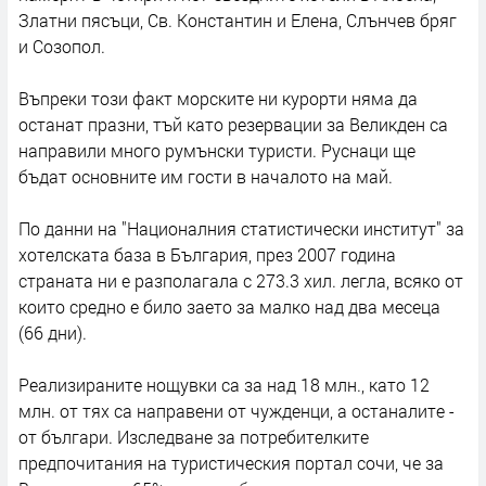
Златни пясъци, Св. Константин и Елена, Слънчев бряг
и Созопол.
Въпреки този факт морските ни курорти няма да
останат празни, тъй като резервации за Великден са
направили много румънски туристи. Руснаци ще
бъдат основните им гости в началото на май.
По данни на "Националния статистически институт" за
хотелската база в България, през 2007 година
страната ни е разполагала с 273.3 хил. легла, всяко от
които средно е било заето за малко над два месеца
(66 дни).
Реализираните нощувки са за над 18 млн., като 12
млн. от тях са направени от чужденци, а останалите -
от българи. Изследване за потребителките
предпочитания на туристическия портал сочи, че за