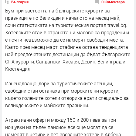
България
0 Коментара
Бум при заетостта на българските курорти за
празниците по Великден и началото на месец май,
сочи статистиката на туристическия портал travel.bg.
Хотелските стаи в страната ни масово са продадени и
е почти невъзможно да се намерят свободни места.
Както през месец март, стабилна остава тенденцията
най-предпочетените дестинации да бъдат българските
СПА курорти: Сандански, Хисаря, Девин, Велинград и
Кюстендил.
Изненадващо, дори за туристическите агенции,
свободни стаи останаха при морските ни курорти,
където големите хотели отвориха врати специално за
великденските и майските празници.
Атрактивни оферти между 150 и 200 лева за три
нощувки на пълен пансион все още могат да се
намерят в четири и пет-звездните хотели в Албена,