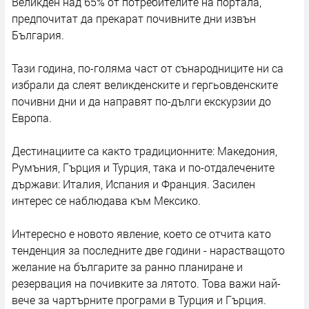
Великден над 65% от потребителите на портала,
предпочитат да прекарат почивните дни извън
България.
Тази година, по-голяма част от сънародниците ни са
избрали да слеят великденските и гергьовденските
почивни дни и да направят по-дълги екскурзии до
Европа.
Дестинациите са както традиционните: Македония,
Румъния, Гърция и Турция, така и по-отдалечените
държави: Италия, Испания и Франция. Засилен
интерес се наблюдава към Мексико.
Интересно е новото явление, което се отчита като
тенденция за последните две години - нарастващото
желание на българите за ранно планиране и
резервация на почивките за лятото. Това важи най-
вече за чартърните програми в Турция и Гърция.