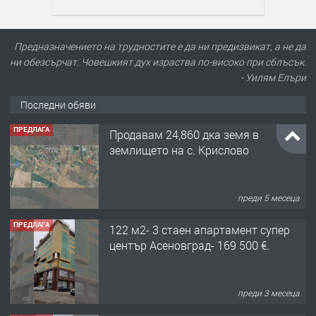
Предназначението на трудностите е да ни предизвикат, а не да
ни обезсърчат. Човешкият дух израства по-високо при сблъсък.
- Уилям Елъри
Последни обяви
ПРЕДЛАГА
Продавам 24,860 дка земя в
землището на с. Крислово
преди 5 месеца
ПРЕДЛАГА
122 м2- 3 стаен апартамент супер
център Асеновград- 169 500 €.
преди 3 месеца