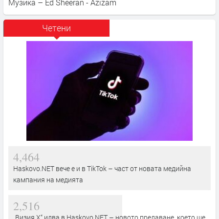
Музика – Ed Sheeran - Azizam
Четени
4,464
Haskovo.NET вече е и в TikTok – част от новата медийна
кампания на медията
2,516
„Визия Х“ идва в Haskovo.NET – новото предаване, което ще