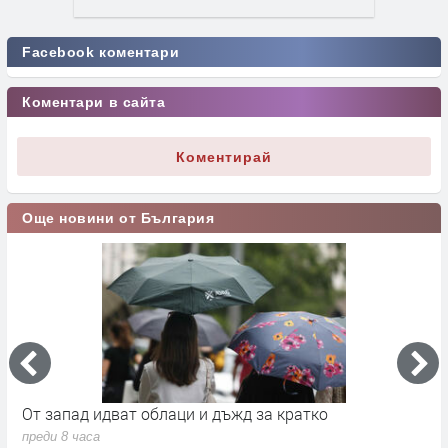
Facebook коментари
Коментари в сайта
Коментирай
Още новини от България
а
От запад идват облаци и дъжд за кратко
П
в
преди 8 часа