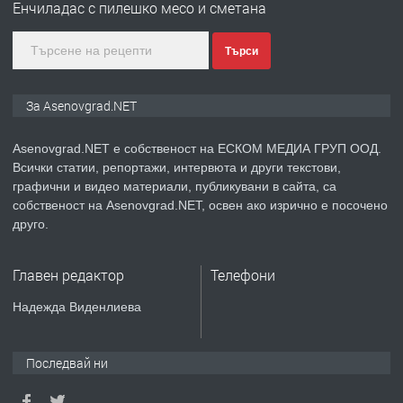
Енчиладас с пилешко месо и сметана
Търси
преди 1 година
ПРЕДЛАГА
Дава под наем Асеновград
За Asenovgrad.NET
Asenovgrad.NET е собственост на ЕСКОМ МЕДИА ГРУП ООД.
Всички статии, репортажи, интервюта и други текстови,
преди 2 години
графични и видео материали, публикувани в сайта, са
собственост на Asenovgrad.NET, освен ако изрично е посочено
ПРЕДЛАГА
Давам индивидуалани уроци по
друго.
Немски език
Главен редактор
Телефони
преди 2 години
Надежда Виденлиева
ПРЕДЛАГА
ремонт на покриви
Последвай ни