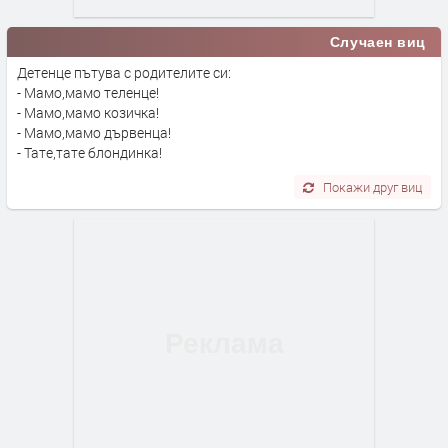
Случаен виц
Детенце пътува с родителите си:
- Мамо,мамо теленце!
- Мамо,мамо козичка!
- Мамо,мамо дървенца!
- Тате,тате блондинка!
Покажи друг виц