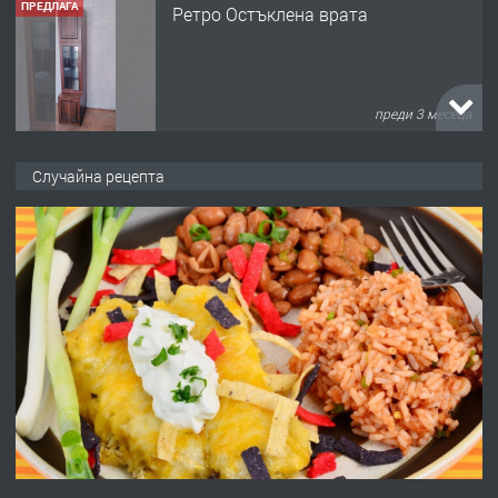
ПРЕДЛАГА
Ретро Остъклена врата
преди 3 месеца
ПРЕДЛАГА
🌟HYUNDAI i10 - 2024 | Само 55 лв./
Случайна рецепта
ден от DL RENT🌟
преди 10 месеца
ПРЕДЛАГА
Професионална броячна машина -
със сертификат от ЕЦБ
преди 1 година
ПРЕДЛАГА
Професионална зеленчукорезачка
за заведения и дома