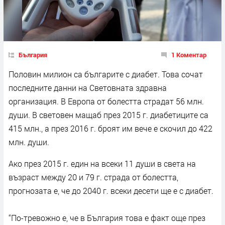
България
1 Коментар
Половин милион са българите с диабет. Това сочат
последните данни на Световната здравна
организация. В Европа от болестта страдат 56 млн.
души. В световен мащаб през 2015 г. диабетиците са
415 млн., а през 2016 г. броят им вече е скочил до 422
млн. души.
Ако през 2015 г. един на всеки 11 души в света на
възраст между 20 и 79 г. страда от болестта,
прогнозата е, че до 2040 г. всеки десети ще е с диабет.
“По-тревожно е, че в България това е факт още през