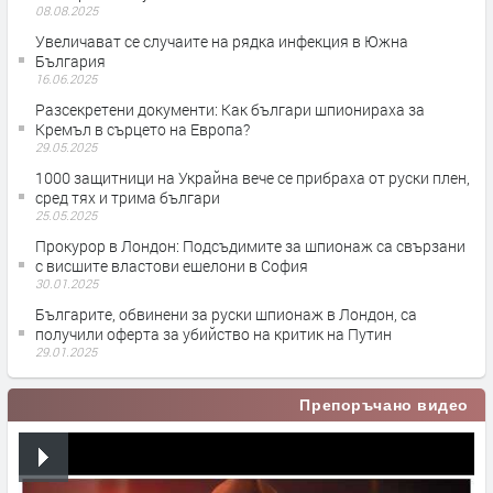
08.08.2025
Увеличават се случаите на рядка инфекция в Южна
България
16.06.2025
Разсекретени документи: Как българи шпионираха за
Кремъл в сърцето на Европа?
29.05.2025
1000 защитници на Украйна вече се прибраха от руски плен,
сред тях и трима българи
25.05.2025
Прокурор в Лондон: Подсъдимите за шпионаж са свързани
с висшите властови ешелони в София
30.01.2025
Българите, обвинени за руски шпионаж в Лондон, са
получили оферта за убийство на критик на Путин
29.01.2025
Препоръчано видео