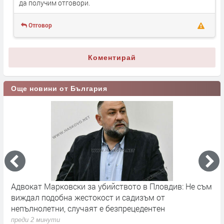
да получим отговори.
Отговор
Коментирай
Още новини от България
Адвокат Марковски за убийството в Пловдив: Не съм
С
виждал подобна жестокост и садизъм от
п
непълнолетни, случаят е безпрецедентен
преди 2 минути