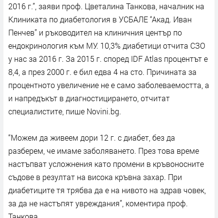
2016 г.”, заяви проф. Цветалина Танкова, началник на
Клиниката по диабетология в УСБАЛЕ “Акад. Иван
Пенчев” и ръководител на клиничния център по
ендокринология към МУ. 10,3% диабетици отчита СЗО
у нас за 2016 г. За 2015 г. според IDF Atlas процентът е
8,4, а през 2000 г. е бил едва 4 на сто. Причината за
процентното увеличение не е само заболеваемостта, а
и напредъкът в диагностицирането, отчитат
специалистите, пише Novini.bg.
“Можем да живеем дори 12 г. с диабет, без да
разберем, че имаме заболяването. През това време
настъпват усложнения като промени в кръвоносните
съдове в резултат на висока кръвна захар. При
диабетиците тя трябва да е на нивото на здрав човек,
за да не настъпят увреждания”, коментира проф.
Танкова.