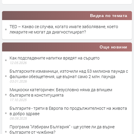
Видеа по темата
TED – Какво се случва, когато имате заболяване, което
лекарите не могат да диагностицират?
Още новини
Как подсладените напитки вредят на сърцето
12.05.2026
Българските измамници, източили над 53 милиона паунда с
фалшиви обезщетения, ще върнат само 2 млн. паунда
03.01.2026
Мицкоски категоричен: Безусловно няма да впишем
българите в конституцията
17.10.2025
Българите - трети в Европа по продължителност на живота
в добро здраве
08.08.2025
Програма "Избирам България" - ще успее ли да върне
българите от чужбина?