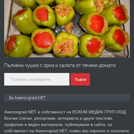
ПРЕДЛАГА
Професионална броячна машина -
със сертификат от ЕЦБ
преди 1 година
ПРЕДЛАГА
Професионална зеленчукорезачка
за заведения и дома
Пълнени чушки с ориз и салата от печени домати
преди 1 година
Търси
ПРЕДЛАГА
Дава под наем Асеновград
За Asenovgrad.NET
Asenovgrad.NET е собственост на ЕСКОМ МЕДИА ГРУП ООД.
Всички статии, репортажи, интервюта и други текстови,
преди 2 години
графични и видео материали, публикувани в сайта, са
собственост на Asenovgrad.NET, освен ако изрично е посочено
ПРЕДЛАГА
Давам индивидуалани уроци по