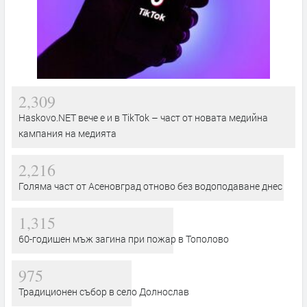
2,309
Haskovo.NET вече е и в TikTok – част от новата медийна
кампания на медията
2,216
Голяма част от Асеновград отново без водоподаване днес
1,315
60-годишен мъж загина при пожар в Тополово
975
Традиционен събор в село Долнослав