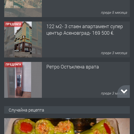
преди 5 месеца
ПРЕДЛАГА
122 м2- 3 стаен апартамент супер
център Асеновград- 169 500 €.
преди 3 месеца
ПРЕДЛАГА
Ретро Остъклена врата
преди 3 месеца
ПРЕДЛАГА
🌟HYUNDAI i10 - 2024 | Само 55 лв./
Случайна рецепта
ден от DL RENT🌟
преди 10 месеца