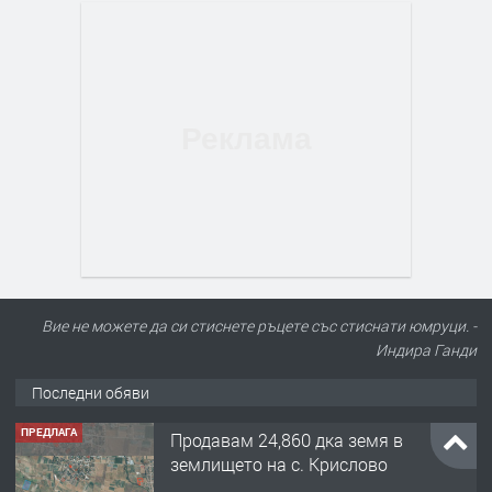
Вие не можете да си стиснете ръцете със стиснати юмруци. -
Индира Ганди
Последни обяви
ПРЕДЛАГА
Продавам 24,860 дка земя в
землището на с. Крислово