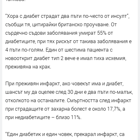
“Хора с диабет страдат два пъти по-често от инсулт”,
съобщи тя, цитирайки британско проучване. От
сърдечно съдови заболявания умират 55% от
диабетиците, при тях рискът от такива заболявания е
4 пъти по-голям. Един от шестима пациента с
новооткрит диабет тип 2 вече е имал тиха исхемия,
преживяна на крак.
При преживян инфаркт, ако човекът има и диабет,
шансът му да оцелее след 30 дни е два пъти по-малък,
отколкото на останалите. Смъртността след инфаркт
при страдащите от захарна болест е около 17,7%, а
при недиабетиците – близо 11%.
“Един диабетик и един човек, прекарал инфаркт, са