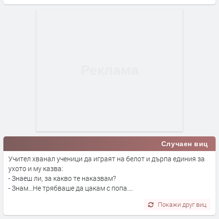
Случаен виц
Учител хванал ученици да играят на белот и дърпa единия за
ухото и му казва:
- Знаеш ли, за какво те наказвам?
- Знам...Не трябваше да цакам с попа....
Покажи друг виц