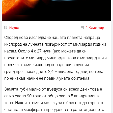
Наука
1 Коментар
Според ново изследване нашата планета изпраща
кислород на лунната повърхност от милиарди години
насам. Около 4 с 27 нули (ако можете да си
представите милиард милиарди, това е милиард пъти
повече) атоми кислород попаднали в лунния
грунд през последните 2,4 милиарда години, но това
по никакъв начин не прави Луната обитаема.
Земята губи малко от въздуха си всеки ден - това е
само около 90 тона от общо около 5 квадрилиона
тона. Някои атоми и молекули в близост до горната
част на атмосферата преодоляват гравитационното