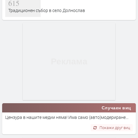
615
Традиционен събор в село Долнослав
Случаен виц
Цензура в нашите медии няма! Има само (авто)модериране...
Покажи друг виц