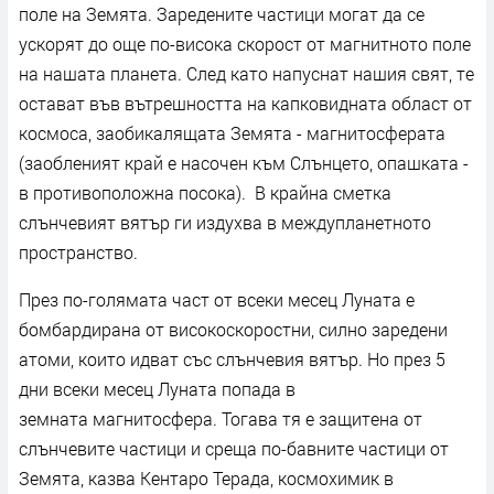
поле на Земята. Заредените частици могат да се
ускорят до още по-висока скорост от магнитното поле
на нашата планета. След като напуснат нашия свят, те
остават във вътрешността на капковидната област от
космоса, заобикалящата Земята - магнитосферата
(заобленият край е насочен към Слънцето, опашката -
в противоположна посока). В крайна сметка
слънчевият вятър ги издухва в междупланетното
пространство.
През по-голямата част от всеки месец Луната е
бомбардирана от високоскоростни, силно заредени
атоми, които идват със слънчевия вятър. Но през 5
дни всеки месец Луната попада в
земната магнитосфера. Тогава тя е защитена от
слънчевите частици и среща по-бавните частици от
Земята, казва Кентаро Терада, космохимик в