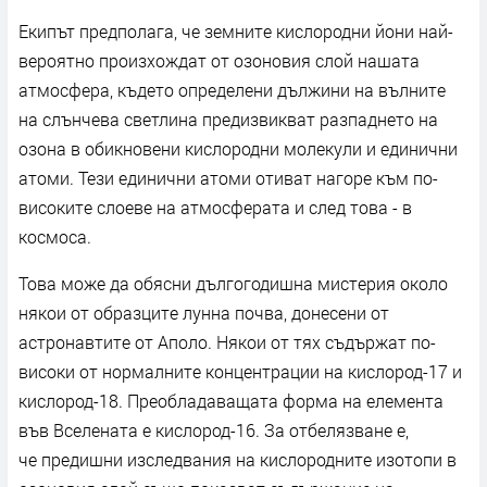
Екипът предполага, че земните кислородни йони най-
вероятно произхождат от озоновия слой нашата
атмосфера, където определени дължини на вълните
на слънчева светлина предизвикват разпаднето на
озона в обикновени кислородни молекули и единични
атоми. Тези единични атоми отиват нагоре към по-
високите слоеве на атмосферата и след това - в
космоса.
Това може да обясни дългогодишна мистерия около
някои от образците лунна почва, донесени от
астронавтите от Аполо. Някои от тях съдържат по-
високи от нормалните концентрации на кислород-17 и
кислород-18. Преобладаващата форма на елемента
във Вселената е кислород-16. За отбелязване е,
че предишни изследвания на кислородните изотопи в