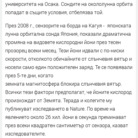
университета на Осака. Сондите на окололунна орбита
попадат в същите условия, отбелязва той.
През 2008 г., сензорите на борда на Кагуя - японската
лунна орбитална сонда Япония, показали драматична
промяна на видовете кислородни йони през тесен
прозорец всеки месец. Тези йони идвали с по-ниски
скорости, отколкото обичайните от слънчевия вятър и
носели само един положителен заряд. Те се появявали
през 5-те дни, когато
земната магнитосфера блокира слънчевия вятър.
Всички тези фактори предполагат, че йоните кислород
произхождат от Земята. Терада и колегите му
публикуват изследването в Nature. По време на
явлението около 26 хил. йони в секунда преминават
през всеки квадратен сантиметър от сензора, казват
изследователите.