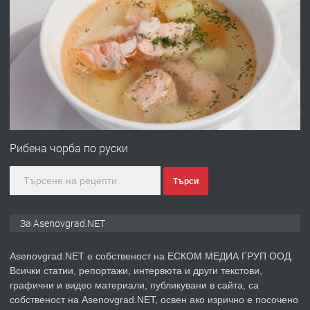
ПРЕДЛАГА
Професионална зеленчукорезачка
за заведения и дома
преди 1 година
ПРЕДЛАГА
Дава под наем Асеновград
Рибена чорба по руски
Търси
преди 2 години
ПРЕДЛАГА
Давам индивидуалани уроци по
За Asenovgrad.NET
Немски език
Asenovgrad.NET е собственост на ЕСКОМ МЕДИА ГРУП ООД.
Всички статии, репортажи, интервюта и други текстови,
преди 2 години
графични и видео материали, публикувани в сайта, са
собственост на Asenovgrad.NET, освен ако изрично е посочено
ПРЕДЛАГА
ремонт на покриви