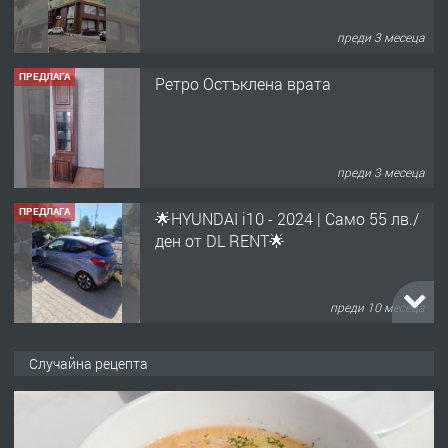
преди 3 месеца
ПРЕДЛАГА
Ретро Остъклена врата
преди 3 месеца
ПРЕДЛАГА
🌟HYUNDAI i10 - 2024 | Само 55 лв./
ден от DL RENT🌟
преди 10 месеца
ПРЕДЛАГА
Професионална броячна машина -
Случайна рецепта
със сертификат от ЕЦБ
преди 1 година