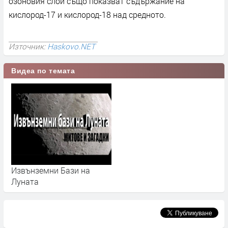
озоновия слой също показват съдържание на
кислород-17 и кислород-18 над средното.
Източник:
Haskovo.NET
Видеа по темата
Извънземни Бази на
Луната