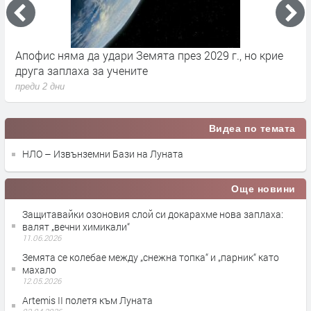
Апофис няма да удари Земята през 2029 г., но крие
К
друга заплаха за учените
з
преди 2 дни
п
Видеа по темата
НЛО – Извънземни Бази на Луната
Още новини
Защитавайки озоновия слой си докарахме нова заплаха:
валят „вечни химикали“
11.06.2026
Земята се колебае между „снежна топка“ и „парник“ като
махало
12.05.2026
Artemis II полетя към Луната