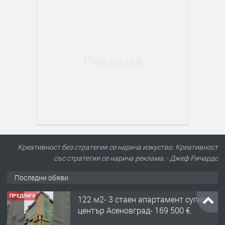
Креативност без стратегия се нарича изкуство. Креативност
със стратегия се нарича реклама. - Джеф Ричардс
Последни обяви
ПРЕДЛАГА
122 м2- 3 стаен апартамент супер
център Асеновград- 169 500 €.