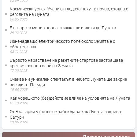
02.04.2026
Космически успех: Учени отгледаха нахут в почва, сходна с
реголита на Луната
06.03.2026
Българска миниатюрна книжка ще излети до Луната
26.02.2026
Изненадващо електрическото поле около Земята е с
обратен знак
03.11.2025
Бързото нарастване на ракетните стартове застрашава
крехкия озонов слой на Земята
17.09.2025
Очаква ни уникален спектакъл в небето: Луната ще закрие
звезди от Плеяди
10.09.2025
Как човешкото (без)действие влияе на условията на Луната
02.10.2024
От България утре ще се наблюдава как Луната закрива
Сатурн
20.08.2024
Препоръчано видео