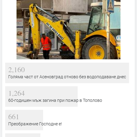
2,160
Голяма част от Асеновград отново без водоподаване днес
1,264
60-годишен мъж загина при пожар в Тополово
661
Преображение Господне е!