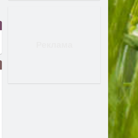
Млад пилот напуска ВВС със
В Европа се диша по-чист
скандално обръщение към
въздух, но климатът изп
Румен Радев и компания
все по-тревожни сигнали-