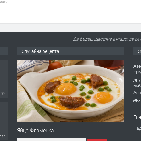
преди 1 ден
Да бъдеш щастлив е нищо; да се 
Случайна рецепта
З
Ase
ГРУ
дру
пуб
Ase
еца
дру
Гл
Над
Яйца Фламенка
еца