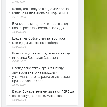
07.04.2026
Кошлуков атакува в съда избора на
Милена Милотинова за шеф на БНТ
21.02.2026
Бизнесът с отпадъците - трети след
наркотрафика и измамите с ДДС
05.02.2026
Шефът на Софийския затвор иска
Брендо да излезе на свобода
02.02.2026
Конституционният съд е започнал да
игнорира Борислав Сарафов
08.01.2026
Изследване откри връзка между
замърсяването на въздуха и
увеличаването на риска от депресия
при възрастни хора
06.01.2026
Васил Божков вече не казва от ГЕРБ да
са го изнудвали за 60 млн. лева
08.05.2025