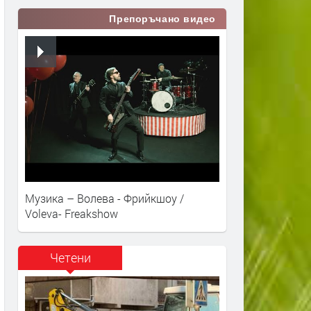
Препоръчано видео
Музика – Волева - Фрийкшоу /
Voleva- Freakshow
Четени