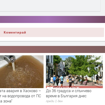
Коментирай
радуса и слънчево
От 9 август приключва
 България днес
двойното етикетиране - какво
се променя за потребителите
ден