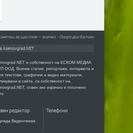
България показваме как
преди 1 ден
да правим и крачка наза
преди 1 ден
смяташ за щастлив — всичко. - Оноре дьо Балзак
а Asenovgrad.NET
novgrad.NET е собственост на ЕСКОМ МЕДИА
П ООД. Всички статии, репортажи, интервюта и
ги текстови, графични и видео материали,
ликувани в сайта, са собственост на
novgrad.NET, освен ако изрично е посочено
го.
авен редактор
Телефони
ежда Виденлиева