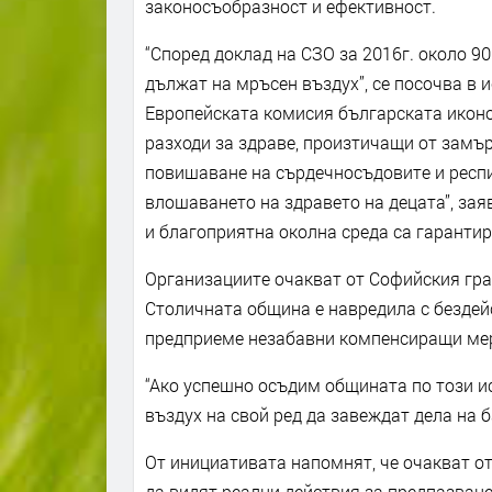
законосъобразност и ефективност.
“Според доклад на СЗО за 2016г. около 9
дължат на мръсен въздух”, се посочва в и
Европейската комисия българската иконо
разходи за здраве, произтичащи от замър
повишаване на сърдечносъдовите и респ
влошаването на здравето на децата”, за
и благоприятна околна среда са гарантир
Организациите очакват от Софийския градс
Столичната община е навредила с бездейс
предприеме незабавни компенсиращи мер
“Ако успешно осъдим общината по този и
въздух на свой ред да завеждат дела на б
От инициативата напомнят, че очакват о
да видят реални действия за предпазване