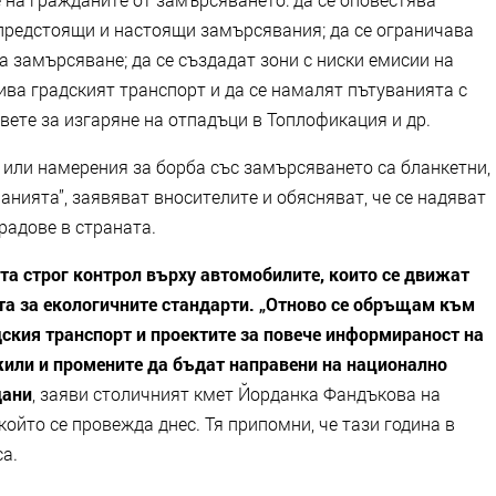
предстоящи и настоящи замърсявания; да се ограничава
 замърсяване; да се създадат зони с ниски емисии на
ива градският транспорт и да се намалят пътуванията с
вете за изгаряне на отпадъци в Топлофикация и др.
 или намерения за борба със замърсяването са бланкетни,
анията”, заявяват вносителите и обясняват, че се надяват
градове в страната.
а строг контрол върху автомобилите, които се движат
та за екологичните стандарти. „Отново се обръщам към
дския транспорт и проектите за повече информираност на
жили и промените да бъдат направени на национално
дани
, заяви столичният кмет Йорданка Фандъкова на
който се провежда днес. Тя припомни, че тази година в
са.