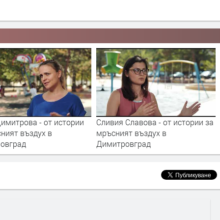
Славова - от истории за
Ивелина Вълчева - от истории
ят въздух в
за мръсният въздух в
овград
Димитровград