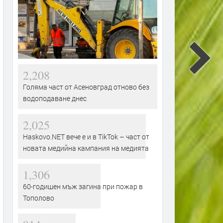
2,208
Голяма част от Асеновград отново без
водоподаване днес
2,025
Haskovo.NET вече е и в TikTok – част от
новата медийна кампания на медията
1,306
60-годишен мъж загина при пожар в
Тополово