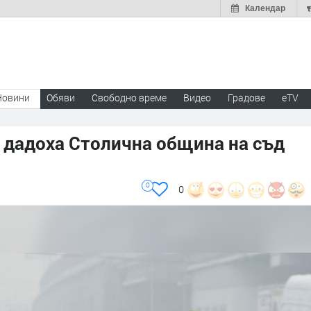
Календар
Новини
Обяви
Свободно време
Видео
Градове
eTV
 дадоха Столична община на съд
0
0