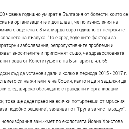
000 човека годишно умират в България от болести, които се
ска на организациите и допълват, че по изчисления на
мика е ощетена с 3 милиарда евро годишно от непреките
сяването на въздуха. “То е сред водещите фактори за
ираторни заболявания, репродуктивните проблеми и
явяват вносителите и припомнят също, че здравословната
ани права от Конституцията на България в чл. 55.
ки съд да установи дали и колко в периода 2015 - 2017 г.
твието си на жителите на София, както и да я задължи да
ки след широко обсъждане с граждани и организации.
ск, това ще даде право на всички потърпевши от мръсния
аза подобно решение”, заявяват от “Група за чист въздух”.
т новоизбрания зам.-кмет по екологията Йоана Христова
 на гражданите от замърсяването: да се оповестява