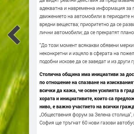
адекватна и навременна информация за 
движението на автомобили в периодите на
вредни вещества; приоритетно да се разв
лични автомобили; да се прекратят плано
“До този момент всякакви обявени мерки
неконкретни и изцяло в сферата на пожел
подобни искове да се заведат и из други 
Столична община има инициативи за дост
по отношение на спазване на изисквания
всички да кажа, че освен усилията в гра
хората и инициативите, които са предло
ниво, е важно участието на всички граж
„Обществения форум за Зелена столица", 
София ще тръгнат 60 нови газови автобу