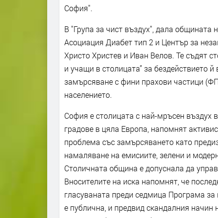
София".
В "Група за чист въздух", дала общината 
Асоциация Диабет тип 2 и Център за неза
Христо Христев и Иван Велов. Те съдят с
и учащи в столицата” за бездействието й 
замърсяване с фини прахови частици (ФП
населението.
София е столицата с най-мръсен въздух 
градове в цяла Европа, напомнят активис
проблема със замърсяването като предиз
намаляване на емисиите, зелени и модерн
Столичната община е допуснала да управл
Вносителите на иска напомнят, че последн
гласуваната преди седмица Програма за 
е публична, и предвид скандалния начин 