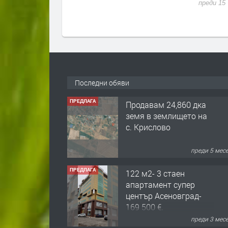
преди 15 часа
Последни обяви
ПРЕДЛАГА
122 м2- 3 стаен
апартамент супер
център Асеновград-
169 500 €.
преди 3 мес
ПРЕДЛАГА
Ретро Остъклена
врата
преди 3 мес