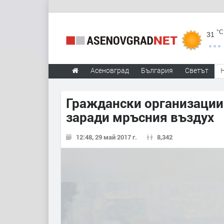
°C
31
Асеновград
България
Светът
Граждански организации
заради мръсния въздух
12:48, 29 май 2017 г.
8,342