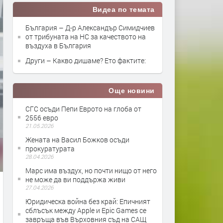
Видеа по темата
България – Д-р Александър Симидчиев
от трибуната на НС за качеството на
въздуха в България
Други – Какво дишаме? Ето фактите:
Още новини
СГС осъди Пепи Еврото на глоба от
2556 евро
21.05.2026
Жената на Васил Божков осъди
прокуратурата
28.04.2026
Марс има въздух, но почти нищо от него
не може да ви поддържа живи
27.04.2026
Юридическа война без край: Епичният
сблъсък между Apple и Epic Games се
завръща във Върховния съд на САЩ