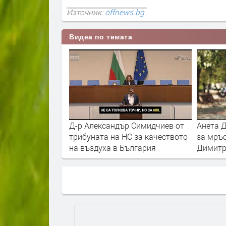
Източник:
offnews.bg
Видеа по темата
р Симидчиев от
Анета Димитрова - от истории
Сливия 
С за качеството
за мръсният въздух в
мръсни
ългария
Димитровград
Димитр