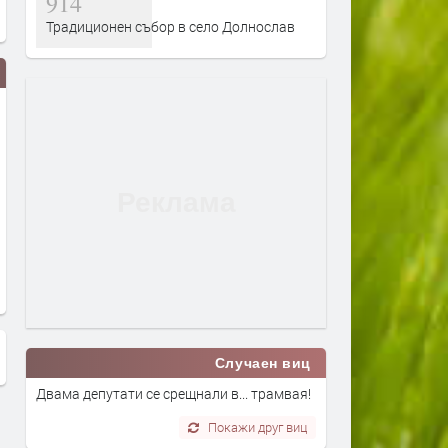
914
Традиционен събор в село Долнослав
Светла Калайкова - от истории
Какво дишаме? Ето факти
за мръсният въздух в
Димитровград
Случаен виц
Двама депутати се срещнали в... трамвая!
Покажи друг виц