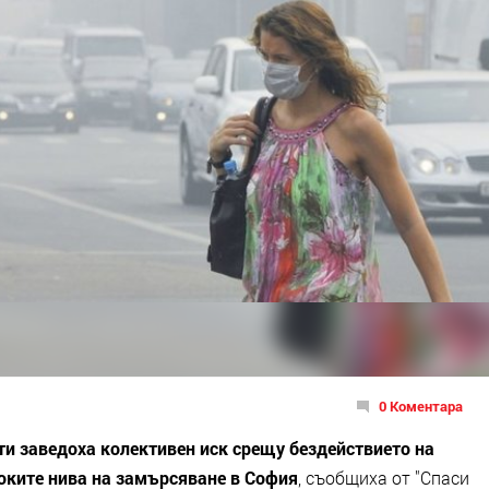
0 Коментара
и заведоха колективен иск срещу бездействието на
оките нива на замърсяване в София
, съобщиха от "Спаси