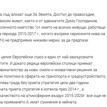
на съд, влизат още За Земята, Достъп до правосъдие,
висим живот, както и от адвокатите Димо Господинов,
толичното кметство “от името на всички живущи, работещи
в периода 2015-2017 г., когато въпреки сериозните нива на
Ч) не предприема никакви мерки, за да предпази
в целия Европейски съюз и един от най-замърсените
тите. И докато редица европейски столици приемат
викателство за нови, смели и иновативни решения за
и политики в сферата на транспорта и градоустройството,
ява града без приета стратегия цели две години.
ата приета стратегия е изтекла през 2014 г., а
качеството на атмосферния въздух 2015-2020г. все още не
на приемането й, имат съмнения в нейната