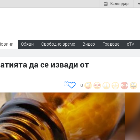
Календар
Новини
Обяви
Свободно време
Видео
Градове
eTV
атията да се извади от
0
0