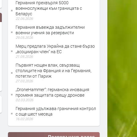
Германия прехвърля 5000
военнослужещи към границата с
Беларус
22.06.2026
Германия въвежда задължителни
военни учения за резервисти
29.05.2026
Мерц предлага Украйна да стане бързо
„асоцииран член“ на ЕС
21.05.2026
Първият нощен влак, свързващ
столиците на Франция и на Германия,
Бизнес за милиарди:
Германия връща на Бълг
потегли от Париж
нелегалната търговия с кучета
202 малки съкровища
27.03.2026
от Източна Европа
„DroneHammer“: германска иновация
променя защитата срещу дронове
02.03.2026
Германия удължава граничния контрол
с още шест месеца
16.02.2026
Препоръчано видео