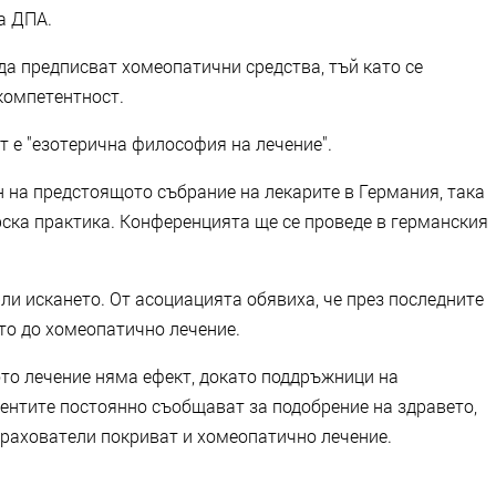
а ДПА.
а предписват хомеопатични средства, тъй като се
компетентност.
 е "езотерична философия на лечение".
н на предстоящото събрание на лекарите в Германия, така
рска практика. Конференцията ще се проведе в германския
и искането. От асоциацията обявиха, че през последните
ето до хомеопатично лечение.
ото лечение няма ефект, докато поддръжници на
иентите постоянно съобщават за подобрение на здравето,
трахователи покриват и хомеопатично лечение.