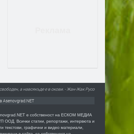
свободен, а навсякъде е в окови. - Жан-Жак Русо
а Asenovgrad.NET
novgrad.NET е собственост на ЕСКОМ МЕДИА
П ООД. Всички статии, репортажи, интервюта и
ги текстови, графични и видео материали,
ликувани в сайта, са собственост на