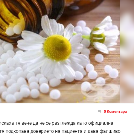
0 Коментара
скаха тя вече да не се разглежда като официална
 тя подкопава доверието на пациента и дава фалшиво