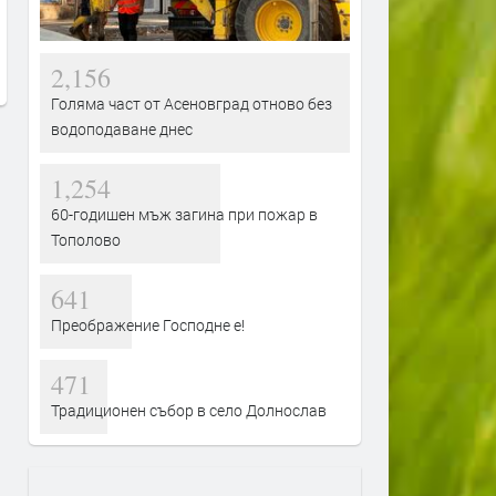
виновен – Испания, Мароко или
от космоса: Технологиите 
трафикантите?
огнените стихии
преди 2 дни
преди 2 дни
2,156
Голяма част от Асеновград отново без
водоподаване днес
1,254
60-годишен мъж загина при пожар в
Тополово
641
Преображение Господне е!
471
Традиционен събор в село Долнослав