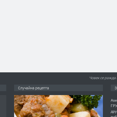
Човек се ражда 
Случайна рецепта
З
Ase
ГРУ
дру
пуб