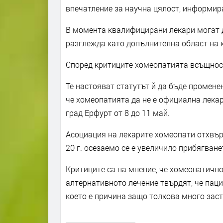
впечатление за научна цялост, информир
В момента квалифицирани лекари могат д
разглежда като допълнителна област на 
Според критиците хомеопатията всъщност
Те настояват статутът й да бъде промене
че хомеопатията да не е официална лека
град Ерфурт от 8 до 11 май.
Асоциация на лекарите хомеопати отхвърл
20 г. осезаемо се е увеличило прибягван
Критиците са на мнение, че хомеопатичн
алтернативното лечение твърдят, че пац
което е причина защо толкова много зас