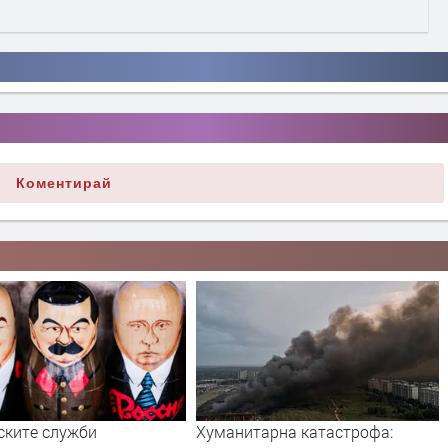
Коментирай
тарна катастрофа:
Дрон с експлозив е открит на