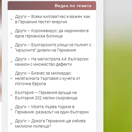
Видеа по темата
Други – Всеки киловатчас е важен: как
в Германия пестят енергия
Други – Коронавирус: да надникнем в
една германска болница
Други – Българските улици се пълнят с
"мръсните" дизели на Германия
Други – На магистрала А4: български
камион с множество дефекти
Други – Бизнес за милиарди:
нелегалната търговия с кучета от
Източна Европа
България – Германия връща на
България 202 малки съкровища
Други – Моята първа година в
Германия: разказът на един българин
Други – Докога Германия ще избива
милиони пиленца?