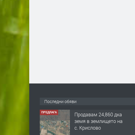
Последни обяви
ПРЕДЛАГА
122 м2- 3 стаен
апартамент супер
център Асеновград-
169 500 €.