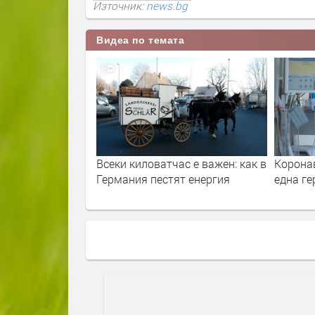
Източник:
news.bg
Видеа по темата
ас е важен: как в
Коронавирус: да надникнем в
Българс
т енергия
една германска болница
"мръсни