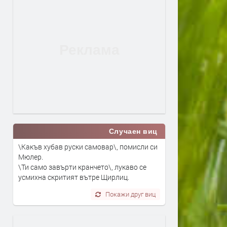
Случаен виц
\Какъв хубав руски самовар\, помисли си
Мюлер.
\Ти само завърти кранчето\, лукаво се
усмихна скритият вътре Щирлиц.
Покажи друг виц