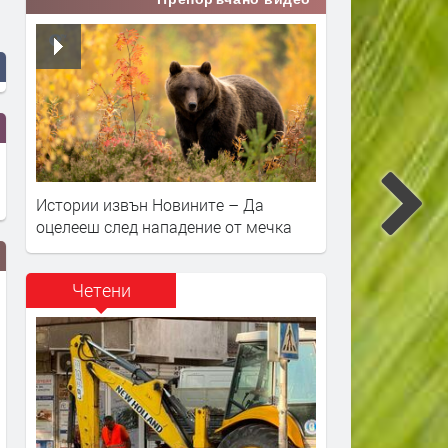
Истории извън Новините – Да
оцелееш след нападение от мечка
Четени
Сеута след трагедията: Кой е
Гърция ще се бори с пож