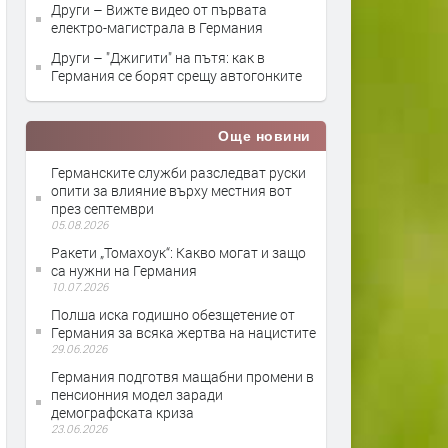
Други – Вижте видео от първата
електро-магистрала в Германия
Други – "Джигити" на пътя: как в
Германия се борят срещу автогонките
Още новини
Германските служби разследват руски
опити за влияние върху местния вот
през септември
05.08.2026
Ракети „Томахоук“: Какво могат и защо
са нужни на Германия
10.07.2026
Полша иска годишно обезщетение от
Германия за всяка жертва на нацистите
29.06.2026
Германия подготвя мащабни промени в
пенсионния модел заради
демографската криза
23.06.2026