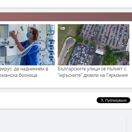
ките улици се пълнят с
На магистрала А4: български
те" дизели на Германия
камион с множество дефекти