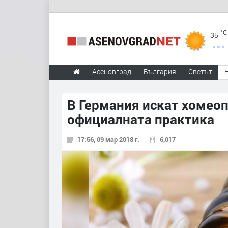
°C
35
Асеновград
България
Светът
В Германия искат хомеоп
официалната практика
17:56, 09 мар 2018 г.
6,017