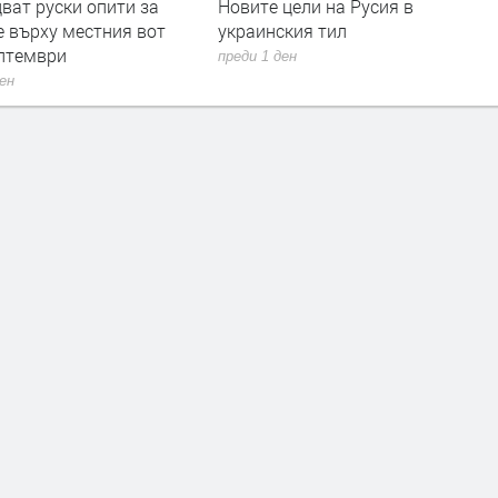
цели на Русия в
летището в Лайпциг
ския тил
преди 2 дни
ден