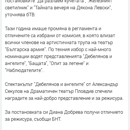
постановките "Да разлаем кучетата", "Железният
светилник" и "Тайната вечеря на Дякона Левски",
уточнява бТВ.
Тази година имаше промяна в регламента и
отличените са избрани от комисия, в която влизат
всички членове на артистичната трупа на театър
"Българска армия". По техния избор с най-много
номинации водят представленията "Дебелянов и
ангелите", "Бащата", "Опит за летене" и
"Наблюдателите".
Спектакълът "Дебелянов и ангелите" от Александър
Секулов на Драматичен театър Пловдив спечели
наградите за най-добро представление и за режисура.
За постановката си Диана Добрева получи отличието
за режисура, съобщи БНТ.