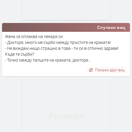
Случаен виц
Жена се оплаква на лекаря си:
- Докторе, много ме сърби между пръстите на краката!
- Не виждам нищо страшно в това - ти си в отлично здраве!
Къде те сърби?
- Точно между палците на краката, докторе...
Покажи друг виц