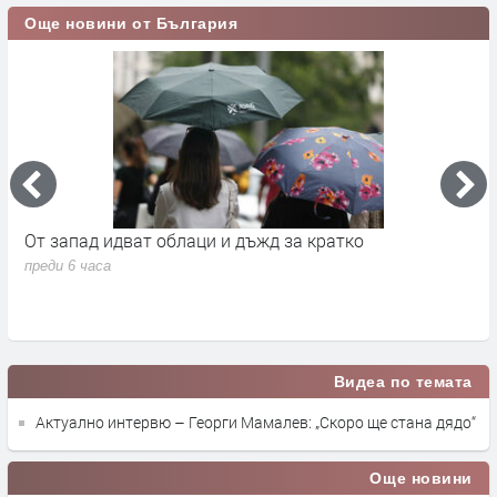
Още новини от България
а
От запад идват облаци и дъжд за кратко
П
в
преди 6 часа
п
Видеа по темата
Актуално интервю – Георги Мамалев: „Скоро ще стана дядо“
Още новини