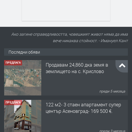
Ако загине справедливостта, човешкият живот няма да има
вече никаква стойност. - Имануел Кант
Последни обяви
ПРЕДЛАГА
Продавам 24,860 дка земя в
землището на с. Крислово
преди 5 месеца
ПРЕДЛАГА
122 м2- 3 стаен апартамент супер
център Асеновград- 169 500 €.
преди 3 месеца