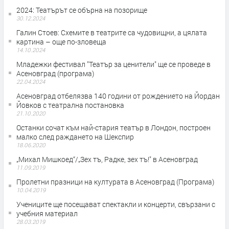
2024: Театърът се обърна на позорище
30.12.2024
Галин Стоев: Схемите в театрите са чудовищни, а цялата
картина – още по-зловеща
14.10.2024
Младежки фестивал "Театър за ценители" ще се проведе в
Асеновград (програма)
22.04.2024
Асеновград отбелязва 140 години от рождението на Йордан
Йовков с театрална постановка
21.10.2020
Останки сочат към най-стария театър в Лондон, построен
малко след раждането на Шекспир
18.06.2020
„Михал Мишкоед“/„Зех тъ, Радке, зех тъ!" в Асеновград
11.09.2019
Пролетни празници на културата в Асеновград (Програма)
10.04.2019
Учениците ще посещават спектакли и концерти, свързани с
учебния материал
28.03.2019