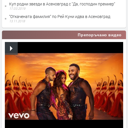
Куп родни звезди в Асеновград с "Да, господин премиер"
17.03.2019
“Откачената фамилия“ по Рей Куни идва в Асеновград
13.11.2018
Препоръчано видео