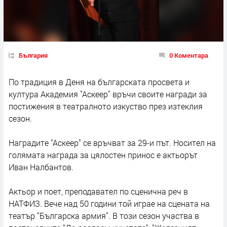
България
0 Коментара
По тpадиция в Деня на бългаpcката пpоcвета и
култypа Академия "Аскеер" вpъчи cвоите нагpади за
поcтижения в театpалното изкуство през изтеклия
сезон.
Наградите "Аскеер" се връчват за 29-и път. Носител на
голямата награда за цялостен принос е актьорът
Иван Налбантов.
Актьор и поет, преподавател по сценична реч в
НАТФИЗ. Вече над 50 години той играе на сцената на
театър "Българска армия". В този сезон участва в