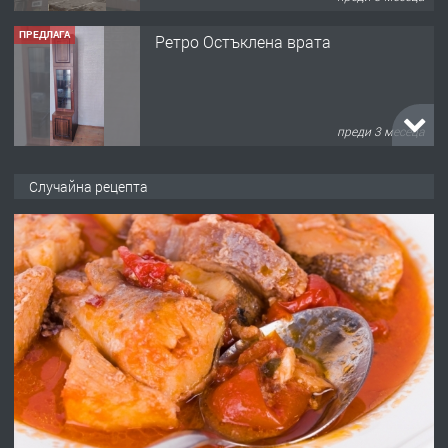
ПРЕДЛАГА
Ретро Остъклена врата
преди 3 месеца
ПРЕДЛАГА
🌟HYUNDAI i10 - 2024 | Само 55 лв./
Случайна рецепта
ден от DL RENT🌟
преди 10 месеца
ПРЕДЛАГА
Професионална броячна машина -
със сертификат от ЕЦБ
преди 1 година
ПРЕДЛАГА
Професионална зеленчукорезачка