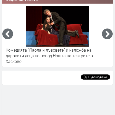
Комедията “Паола и лъвовете” и изложба на
Р
даровити деца по повод Нощта на театрите в
1
Хасково