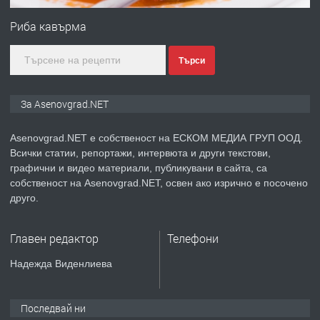
за заведения и дома
Риба кавърма
Търси
преди 1 година
ПРЕДЛАГА
Дава под наем Асеновград
За Asenovgrad.NET
Asenovgrad.NET е собственост на ЕСКОМ МЕДИА ГРУП ООД.
Всички статии, репортажи, интервюта и други текстови,
преди 2 години
графични и видео материали, публикувани в сайта, са
собственост на Asenovgrad.NET, освен ако изрично е посочено
ПРЕДЛАГА
Давам индивидуалани уроци по
друго.
Немски език
Главен редактор
Телефони
преди 2 години
Надежда Виденлиева
ПРЕДЛАГА
ремонт на покриви
Последвай ни