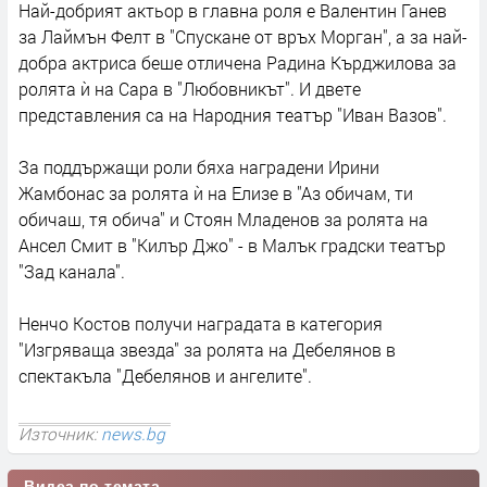
Най-добрият актьор в главна роля е Валентин Ганев
за Лаймън Фелт в "Спускане от връх Морган", а за най-
добра актриса беше отличена Радина Кърджилова за
ролята ѝ на Сара в "Любовникът". И двете
представления са на Народния театър "Иван Вазов".
За поддържащи роли бяха наградени Ирини
Жамбонас за ролята ѝ на Елизе в "Аз обичам, ти
обичаш, тя обича" и Стоян Младенов за ролята на
Ансел Смит в "Килър Джо" - в Малък градски театър
"Зад канала".
Ненчо Костов получи наградата в категория
"Изгряваща звезда" за ролята на Дебелянов в
спектакъла "Дебелянов и ангелите".
Източник:
news.bg
Видеа по темата