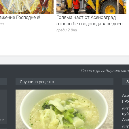
одне е!
Голяма част от Асеновград
60-годишен
отново без водоподаване днес
пожар в То
преди 2 дни
преди 3 дни
Лесно е да заблудиш окот
Случайна рецепта
З
Ase
ГРУ
дру
еца
пуб
Ase
дру