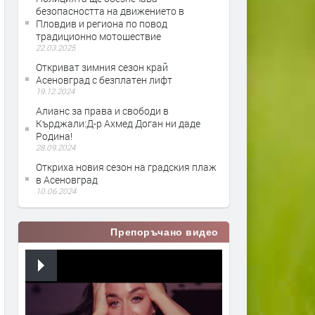
безопасността на движението в
Пловдив и региона по повод
традиционно мотошествие
22.03.2025
Откриват зимния сезон край
Асеновград с безплатен лифт
19.12.2024
Алианс за права и свободи в
Кърджали:Д-р Ахмед Доган ни даде
Родина!
28.09.2024
Откриха новия сезон на градския плаж
в Асеновград
10.06.2024
Препоръчано видео