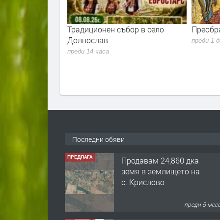
и
Традиционен събор в село
Преображение Госп
рад
Долнослав
преди 1 ден
преди 14 часа
Последни обяви
ПРЕДЛАГА
Продавам 24,860 дка
земя в землището на
с. Крислово
преди 5 мес
ПРЕДЛАГА
122 м2- 3 стаен