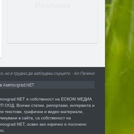
 мъж загина при
РИОСВ – Пловдив даде
Пое
полово
указания на община
опа
Асеновград да въведе засилени
пре
противопожарни мерки заради
горещините
преди 4 дни
о, но е трудно да заблудиш сърцето. - Ал Пачино
а Asenovgrad.NET
novgrad.NET е собственост на ЕСКОМ МЕДИА
П ООД. Всички статии, репортажи, интервюта и
ги текстови, графични и видео материали,
ликувани в сайта, са собственост на
novgrad.NET, освен ако изрично е посочено
го.