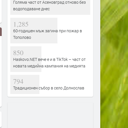
Голяма част от Асеновград отново без
водоподаване днес
1,285
60-годишен мъж загина при пожар в
Тополово
850
Haskovo.NET вече е и в TikTok – част от
новата медийна кампания на медията
794
Традиционен събор в село Долнослав