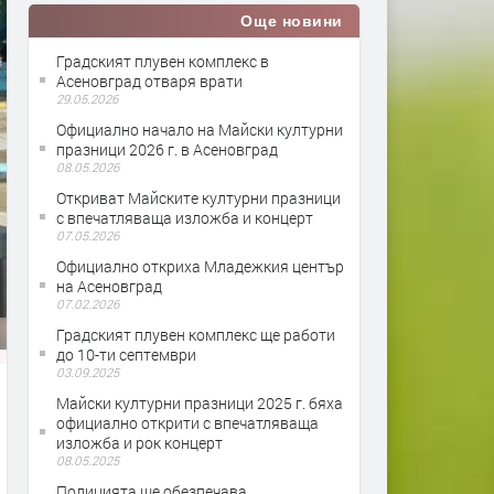
Още новини
Градският плувен комплекс в
Асеновград отваря врати
29.05.2026
Официално начало на Майски културни
празници 2026 г. в Асеновград
08.05.2026
Откриват Майските културни празници
с впечатляваща изложба и концерт
07.05.2026
Официално откриха Младежкия център
на Асеновград
07.02.2026
Градският плувен комплекс ще работи
до 10-ти септември
03.09.2025
Майски културни празници 2025 г. бяха
официално открити с впечатляваща
изложба и рок концерт
08.05.2025
Полицията ще обезпечава