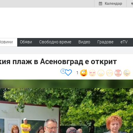
Календар
Новини
Обяви
Свободно време
Видео
Градове
eTV
кия плаж в Асеновград е открит
0
1