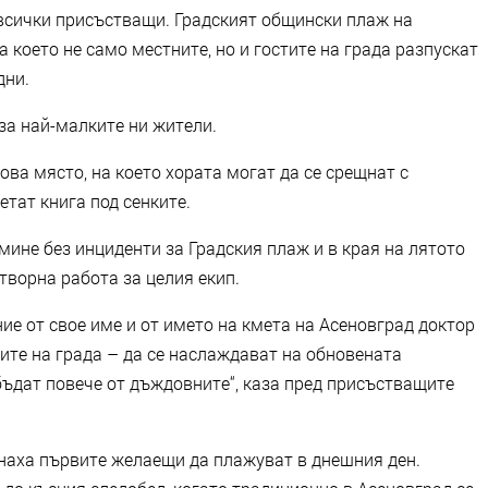
 всички присъстващи. Градският общински плаж на
а което не само местните, но и гостите на града разпускат
дни.
за най-малките ни жители.
ова място, на което хората могат да се срещнат с
етат книга под сенките.
ине без инциденти за Градския плаж и в края на лятото
творна работа за целия екип.
ие от свое име и от името на кмета на Асеновград доктор
ите на града – да се наслаждават на обновената
бъдат повече от дъждовните“, каза пред присъстващите
наха първите желаещи да плажуват в днешния ден.