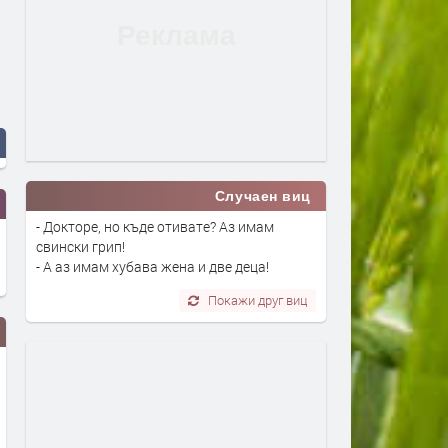
Случаен виц
- Докторе, но къде отивате? Аз имам
свински грип!
- А аз имам хубава жена и две деца!
Покажи друг виц