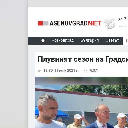
°C
29
Асеновград
България
Светът
Плувният сезон на Градс
17:30, 11 юни 2021 г.
6,071