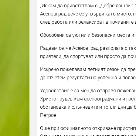
„Искам да приветствам с „Добре дошли!“
Асеновград вече се утвърди като място, н
след работа или релаксират в почивните 
Обособени са уютни и безопасни места и 
Радвам се, че Асеновград разполага с так
приятели, да спортуват или просто да поч
Искрено пожелавам летният сезон да прем
да отчетем резултати на успешна и ползо
Удоволствие е за мен да отправя пожелан
Христо Грудев към асеновградчани и гост
обстановка и слънчевите и топли дни да 
Петров.
Още при официалното откриване пристиг