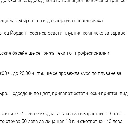
 до късния следобед, когато традиционно в Асеновград се
ещи да събират тен и да спортуват не липсваха.
отец Йордан Георгиев освети плувния комплекс за здраве,
дския басейн ще се грижат екип от професионални
18:00 ч. до 20:00 ч. пък ще се провежда курс по плуване за
ъра. Подредени по цвят, придават естетически приятен вид
ейните - 4 лева е входната такса за възрастни, а 3 лева -
то струва 50 лева за лица над 18 г. и съответно - 40 лева