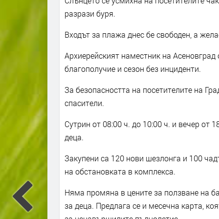
Слънцето се усмихна на посетителите чак
разрази буря.
Входът за плажа днес бе свободен, а жела
Архиерейският наместник на Асеновград 
благополучие и сезон без инциденти.
За безопасността на посетителите на Гра
спасители.
Сутрин от 08:00 ч. до 10:00 ч. и вечер от 
деца.
Закупени са 120 нови шезлонга и 100 чад
на обстановката в комплекса.
Няма промяна в цените за ползване на бас
за деца. Предлага се и месечна карта, коя
за ненавършилите пълнолетие.