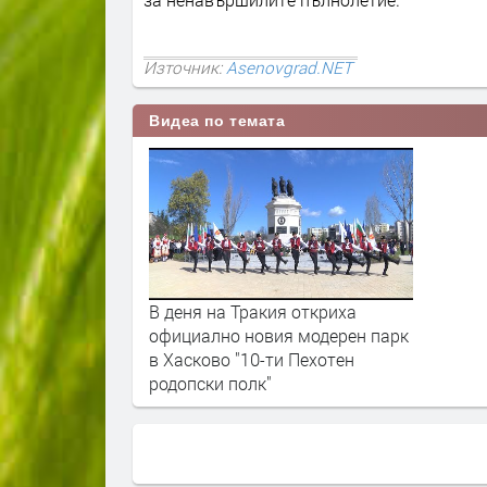
Източник:
Asenovgrad.NET
Видеа по темата
В деня на Тракия откриха
официално новия модерен парк
в Хасково "10-ти Пехотен
родопски полк"