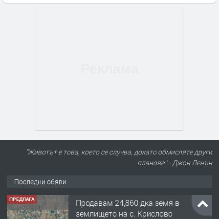
"Животът е това, което се случва, докато обмисляте други
планове." - Джон Ленън
Последни обяви
ПРЕДЛАГА
Продавам 24,860 дка земя в
землището на с. Крислово