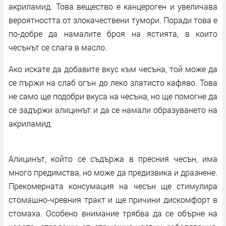
акриламид. Това вещество е канцероген и увеличава
вероятността от злокачествени тумори. Поради това е
по-добре да намалите броя на ястията, в които
чесънът се слага в масло.
Ако искате да добавите вкус към чесъна, той може да
се пържи на слаб огън до леко златисто кафяво. Това
не само ще подобри вкуса на чесъна, но ще помогне да
се задържи алицинът и да се намали образуването на
акриламид.
Алицинът, който се съдържа в пресния чесън, има
много предимства, но може да предизвика и дразнене.
Прекомерната консумация на чесън ще стимулира
стомашно-чревния тракт и ще причини дискомфорт в
стомаха. Особено внимание трябва да се обърне на