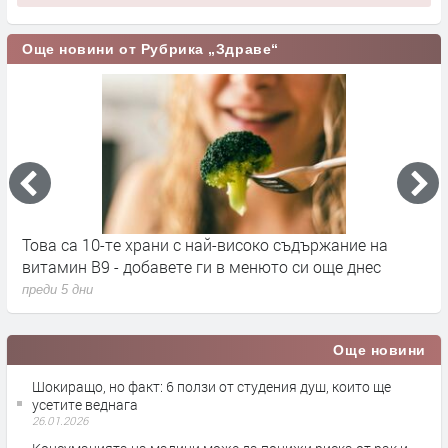
Още новини от Рубрика „Здраве“
Това са 10-те храни с най-високо съдържание на
С
витамин B9 - добавете ги в менюто си още днес
п
преди 5 дни
п
Още новини
Шокиращо, но факт: 6 ползи от студения душ, които ще
усетите веднага
26.01.2026