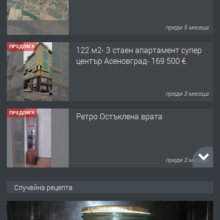
преди 5 месеца
ПРЕДЛАГА
122 м2- 3 стаен апартамент супер
център Асеновград- 169 500 €.
преди 3 месеца
ПРЕДЛАГА
Ретро Остъклена врата
преди 3 месеца
ПРЕДЛАГА
🌟HYUNDAI i10 - 2024 | Само 55 лв./
Случайна рецепта
ден от DL RENT🌟