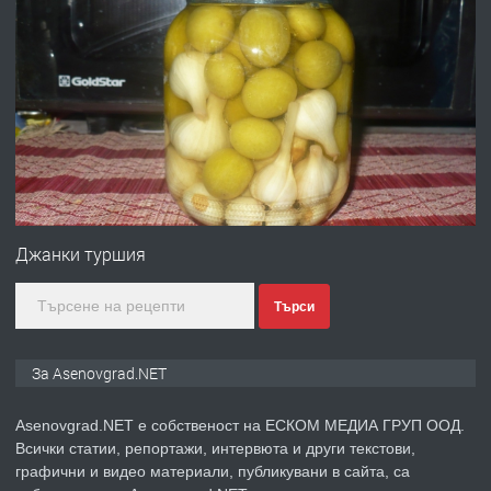
преди 10 месеца
ПРЕДЛАГА
Професионална броячна машина -
със сертификат от ЕЦБ
преди 1 година
ПРЕДЛАГА
Професионална зеленчукорезачка
за заведения и дома
Джанки туршия
Търси
преди 1 година
ПРЕДЛАГА
Дава под наем Асеновград
За Asenovgrad.NET
Asenovgrad.NET е собственост на ЕСКОМ МЕДИА ГРУП ООД.
Всички статии, репортажи, интервюта и други текстови,
преди 2 години
графични и видео материали, публикувани в сайта, са