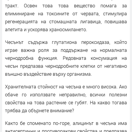
тракт. Освен това това вещество помага за
елиминиране на токсините от червата, стимулира
регенерацията на стомашната лигавица, повишава
апетита и ускорява храносмилането.
Чесънът съдържа глутатиона пероксидаза, който
играе важна роля за поддържане на нормалната
чернодробна функция. Редовната консумация на
чесън предпазва чернодробните клетки от негативно
външно въздействие върху организма.
Хранителната стойност на чесъна е много висока. Ако
обаче го използвате неправилно, всички полезни
свойства на това растение се губят. На какво тогава
трябва да обърнете внимание?
Както бе споменато по-горе, алицинът в чесъна има
антисептични и противоракови свойства и предпазва