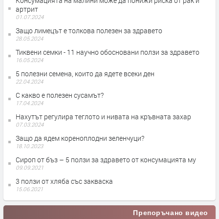
Консумацията на малини може да понижи риска от рак и
артрит
01.07.2024
Защо лимецът е толкова полезен за здравето
28.05.2024
Тиквени семки - 11 научно обосновани ползи за здравето
16.05.2024
5 полезни семена, които да ядете всеки ден
22.04.2024
С какво е полезен сусамът?
17.04.2024
Нахутът регулира теглото и нивата на кръвната захар
07.03.2024
Защо да ядем кореноплодни зеленчуци?
18.10.2023
Сироп от бъз – 5 ползи за здравето от консумацията му
09.09.2021
3 ползи от хляба със закваска
15.06.2021
Препоръчано видео