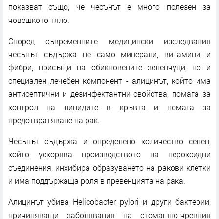
показват също, че чесънът е много полезен за
човешкото тяло.
Според съвременните медицински изследвания
чесънът съдържа не само минерали, витамини и
фибри, присъщи на обикновените зеленчуци, но и
специален лечебен компонент - алицинът, който има
антисептични и дезинфектантни свойства, помага за
контрол на липидите в кръвта и помага за
предотвратяване на рак.
Чесънът съдържа и определено количество селен,
който ускорява производството на пероксидни
съединения, инхибира образуването на ракови клетки
и има поддържаща роля в превенцията на рака.
Алицинът убива Helicobacter pylori и други бактерии,
причиняващи заболявания на стомашно-чревния