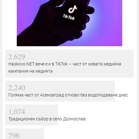
2,629
Haskovo.NET вече е и в TikTok – част от новата медийна
кампания на медията
2,240
Голяма част от Асеновград отново без водоподаване днес
1,074
Традиционен събор в село Долнослав
796