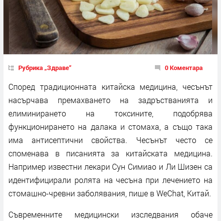
Рубрика „Здраве“
0 Коментара
Според традиционната китайска медицина, чесънът
насърчава премахването на задръстванията и
елиминирането на токсините, подобрява
функционирането на далака и стомаха, а също така
има антисептични свойства. Чесънът често се
споменава в писанията за китайската медицина.
Например известни лекари Сун Симиао и Ли Шизен са
идентифицирали ролята на чесъна при лечението на
стомашно-чревни заболявания, пише в WeChat, Китай.
Съвременните медицински изследвания обаче