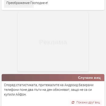
Преображение Господне е!
Случаен виц
Според статистиката, притежалите на Андроид базирани
телефони поне два пъти на ден обясняват, защо не са си
купили Айфон.
Покажи друг виц