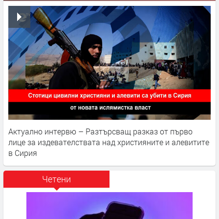
Актуално интервю – Разтърсващ разказ от първо
лице за издевателствата над християните и алевитите
в Сирия
Четени