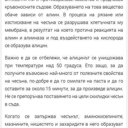
кръвоносните съдове. Образуването на това вещество
обаче зависи от алиин. В процеса на рязане или
изстискване на чесъна се разрушава клетъчната му
мембрана, в резултат на което протича реакцията на
алиин и алииназа и под въздействието на кислорода
се образува алицин.
Важно е да се отбележи, че алицинът се унищожава
при температури над 50 градуса. Ето защо, за да
получите възможно най-много от полезните свойства
на чесъна, по-добре е да го смилате на паста и да го
оставите за около 15 минути, за да произведе алицин.
Не се препоръчва поставянето на цели скилидки чесън
в съда.
Когато се запържва чесънът, аминокиселините,
мазнините, нишестето и захаридите в него образуват