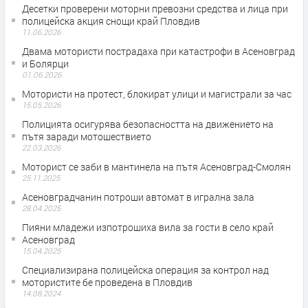
Десетки проверени моторни превозни средства и лица при
полицейска акция снощи край Пловдив
11.06.2026
Двама мотористи пострадаха при катастрофи в Асеновград
и Болярци
01.06.2026
Мотористи на протест, блокират улици и магистрали за час
15.05.2026
Полицията осигурява безопасността на движението на
пътя заради мотошествието
22.03.2026
Моторист се заби в мантинела на пътя Асеновград-Смолян
25.11.2025
Асеновградчанин потроши автомат в игрална зала
28.04.2025
Пияни младежи изпотрошиха вила за гости в село край
Асеновград
15.04.2025
Специализирана полицейска операция за контрол над
мотористите бе проведена в Пловдив
14.08.2024