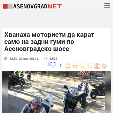
Хванаха мотористи да карат
само на задни гуми по
Асеновградско шосе
12:52, 27 окт 2022 г.
1,526
0
0