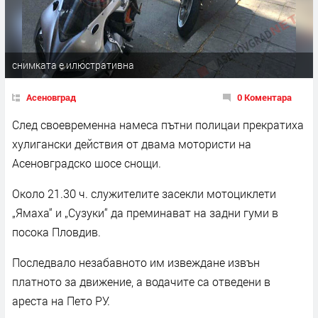
снимката е илюстративна
Асеновград
0 Коментара
След своевременна намеса пътни полицаи прекратиха
хулигански действия от двама мотористи на
Асеновградско шосе снощи.
Около 21.30 ч. служителите засекли мотоциклети
„Ямаха“ и „Сузуки“ да преминават на задни гуми в
посока Пловдив.
Последвало незабавното им извеждане извън
платното за движение, а водачите са отведени в
ареста на Пето РУ.