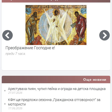
Преображение Господне е!
Г
д
преди 7 часа
п
Още новини
Арестуваха пиян, чупил пейка и ограда на детска площадка
27.07.2026
КФН ще предложи сезонна „Гражданска отговорност“ за
мотористи
17.06.2026