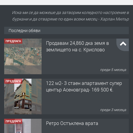
Иска ми се да можеше да затворим коледното настроение в
буркани и да отваряме по един всеки месец - Харлан Милър
Последни обяви
ПРЕДЛАГА
Продавам 24,860 дка земя в
землището на с. Крислово
преди 5 месеца
ПРЕДЛАГА
122 м2- 3 стаен апартамент супер
център Асеновград- 169 500 €.
преди 3 месеца
ПРЕДЛАГА
Ретро Остъклена врата