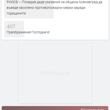
РИОСВ – Пловдив даде указания на община Асеновград да
въведе засилени противопожарни мерки заради
горещините
407
Преображение Господне е!
Случаен виц