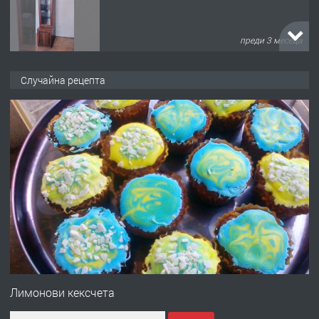
преди 3 месеца
ПРЕДЛАГА
🌟HYUNDAI i10 - 2024 | Само 55 лв./
Случайна рецепта
ден от DL RENT🌟
преди 10 месеца
ПРЕДЛАГА
Професионална броячна машина -
със сертификат от ЕЦБ
преди 1 година
ПРЕДЛАГА
Професионална зеленчукорезачка
за заведения и дома
Лимонови кексчета