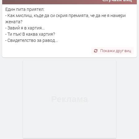
Един пита приятел:
- Как мислиш, къде да си скрия премията, че да не я намери
жената?
- Завий я в хартия...
- Ти пък! В каква хартия?
- Свидетелство за равод...
Покажи друг виц