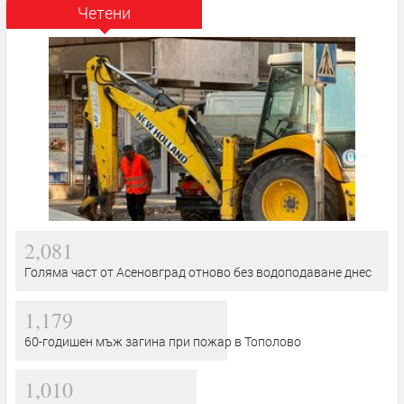
Четени
2,081
Голяма част от Асеновград отново без водоподаване днес
1,179
60-годишен мъж загина при пожар в Тополово
1,010