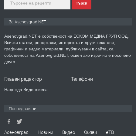
Търси
преди 1 година
ПРЕДЛАГА
Дава под наем Асеновград
За Asenovgrad.NET
Asenovgrad.NET е собственост на ЕСКОМ МЕДИА ГРУП ООД.
Всички статии, репортажи, интервюта и други текстови,
преди 2 години
графични и видео материали, публикувани в сайта, са
собственост на Asenovgrad.NET, освен ако изрично е посочено
ПРЕДЛАГА
Давам индивидуалани уроци по
друго.
Немски език
Главен редактор
Телефони
преди 2 години
Надежда Виденлиева
ПРЕДЛАГА
ремонт на покриви
Последвай ни
преди 2 години
Асеновград
Новини
Видео
Обяви
еТВ