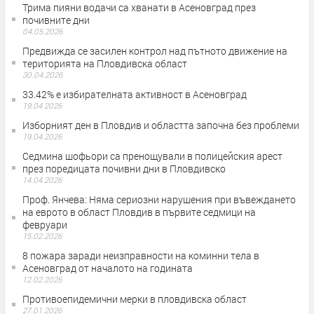
Трима пияни водачи са хванати в Асеновград през
почивните дни
04.05.2026
Предвижда се засилен контрол над пътното движение на
територията на Пловдивска област
30.04.2026
33.42% е избирателната активност в Асеновград
19.04.2026
Изборният ден в Пловдив и областта започна без проблеми
19.04.2026
Седмина шофьори са пренощували в полицейския арест
през поредицата почивни дни в Пловдивско
14.04.2026
Проф. Янчева: Няма сериозни нарушения при въвеждането
на еврото в област Пловдив в първите седмици на
февруари
15.02.2026
8 пожара заради неизправности на коминни тела в
Асеновград от началото на годината
12.02.2026
Противоепидемични мерки в пловдивска област
27.01.2026