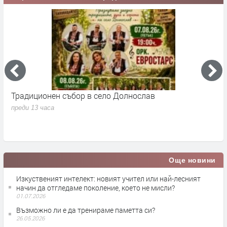
Традиционен събор в село Долнослав
П
преди 13 часа
п
Още новини
Изкуственият интелект: новият учител или най-лесният
начин да отгледаме поколение, което не мисли?
01.07.2026
Възможно ли е да тренираме паметта си?
26.05.2026