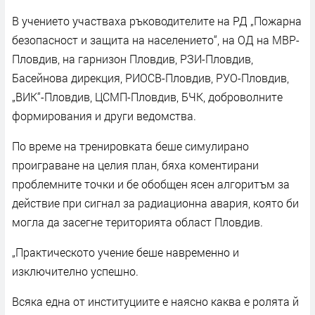
В учението участваха ръководителите на РД „Пожарна
безопасност и защита на населението“, на ОД на МВР-
Пловдив, на гарнизон Пловдив, РЗИ-Пловдив,
Басейнова дирекция, РИОСВ-Пловдив, РУО-Пловдив,
„ВИК“-Пловдив, ЦСМП-Пловдив, БЧК, доброволните
формирования и други ведомства.
По време на тренировката беше симулирано
проиграване на целия план, бяха коментирани
проблемните точки и бе обобщен ясен алгоритъм за
действие при сигнал за радиационна авария, която би
могла да засегне територията област Пловдив.
„Практическото учение беше навременно и
изключително успешно.
Всяка една от институциите е наясно каква е ролята й