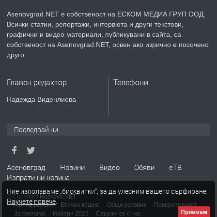
Asenovgrad.NET е собственост на ЕСКОМ МЕДИА ГРУП ООД.
Всички статии, репортажи, интервюта и други текстови,
преди 2 години
графични и видео материали, публикувани в сайта, са
собственост на Asenovgrad.NET, освен ако изрично е посочено
ПРЕДЛАГА
Давам индивидуалани уроци по
друго.
Немски език
Главен редактор
Телефони
преди 2 години
Надежда Виденлиева
ПРЕДЛАГА
ремонт на покриви
Последвай ни
преди 2 години
Асеновград
Новини
Видео
Обяви
еТВ
Изпрати ни новина
ПРЕДЛАГА
Висококачествени Целофанови
Ние използваме „бисквитки“, за да улесним вашето сърфиране.
Пликове - СКОРПИОПЛАСТ
© Copyright
Haskovo.NET
Научете повече
.
Пълна версия
Етичен кодекс
Общи условия
Поверителност
Приемам
За реклама
Избори 2026
Свържи се с нас