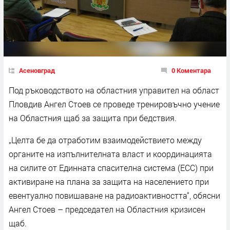
Асеновград
0 Коментара
Под ръководството на областния управител на област
Пловдив Ангел Стоев се проведе тренировъчно учение
на Областния щаб за защита при бедствия.
„Целта бе да отработим взаимодействието между
органите на изпълнителната власт и координацията
на силите от Единната спасителна система (ЕСС) при
активиране на плана за защита на населението при
евентуално повишаване на радиоактивността“, обясни
Ангел Стоев – председател на Областния кризисен
щаб.