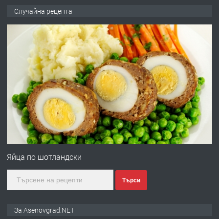
ПРЕДЛАГА
🌟HYUNDAI i10 - 2024 | Само 55 лв./
Случайна рецепта
ден от DL RENT🌟
преди 10 месеца
ПРЕДЛАГА
Професионална броячна машина -
със сертификат от ЕЦБ
преди 1 година
ПРЕДЛАГА
Професионална зеленчукорезачка
за заведения и дома
Яйца по шотландски
Търси
преди 1 година
ПРЕДЛАГА
Дава под наем Асеновград
За Asenovgrad.NET