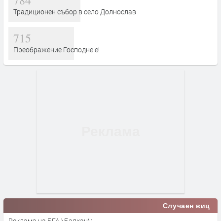
Традиционен събор в село Долнослав
715
Преображение Господне е!
Случаен виц
Реклама на БГА \Балкан\: