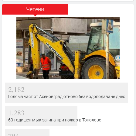
Четени
2,182
Голяма част от Асеновград отново без водоподаване днес
1,283
60-годишен мъж загина при пожар в Тополово
784