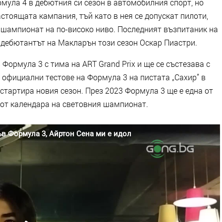
мула 4 в дебютния си сезон в автомобилния спорт, но
стоящата кампания, тъй като в нея се допускат пилоти,
в шампионат на по-високо ниво. Последният възпитаник на
е дебютантът на Макларън този сезон Оскар Пиастри.
Формула 3 с тима на ART Grand Prix и ще се състезава с
 официални тестове на Формула 3 на пистата „Сахир” в
 стартира новия сезон. През 2023 Формула 3 ще е една от
 от календара на световния шампионат.