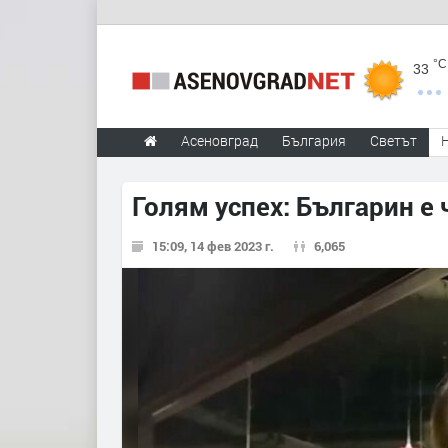
°C
33
Асеновград
България
Светът
Голям успех: Българин е 
15:09, 14 фев 2023 г.
6,065