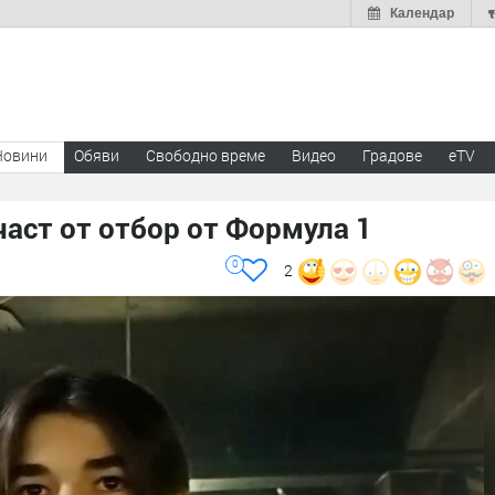
Календар
Новини
Обяви
Свободно време
Видео
Градове
eTV
част от отбор от Формула 1
0
2