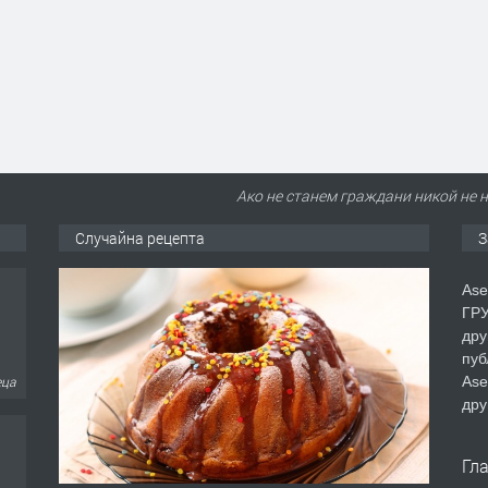
Ако не станем граждани никой не н
Случайна рецепта
З
Ase
ГРУ
дру
пуб
Ase
еца
дру
Гл