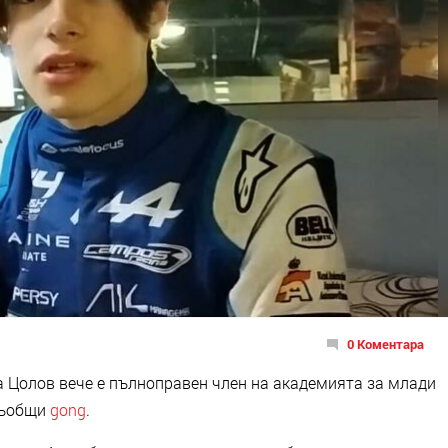
0 Коментара
 Цолов вече е пълноправен член на академията за млади
 съобщи
gong
.