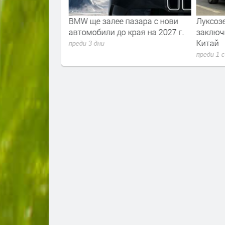
т пари, без да
BMW ще залее пазара с нови
Луксозе
е зад волана,
автомобили до края на 2027 г.
заключ
азхода на гориво
Китай
преди 3 дни
преди 1 