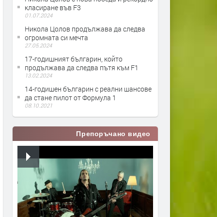
класиране във F3
01.07.2024
Никола Цолов продължава да следва
огромната си мечта
27.05.2024
17-годишният българин, който
продължава да следва пътя към F1
13.02.2024
14-годишен българин с реални шансове
да стане пилот от Формула 1
08.10.2021
Препоръчано видео