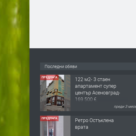
Последни обяви
ПРЕДЛАГА
122 м2- 3 стаен
апартамент супер
център Асеновград-
169 500 €.
преди 3 мес
ПРЕДЛАГА
Ретро Остъклена
врата