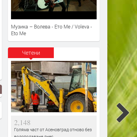
Музика – Волева - Ето Ме / Voleva -
Eto Me
Четени
2,148
Голяма част от Асеновград отново без
водоподаване днес