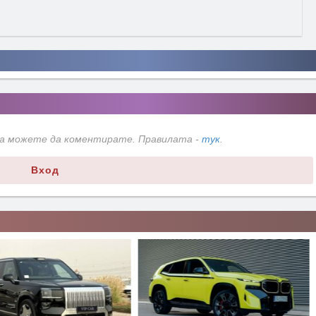
да можете да коментирате. Правилата -
тук
.
Вход