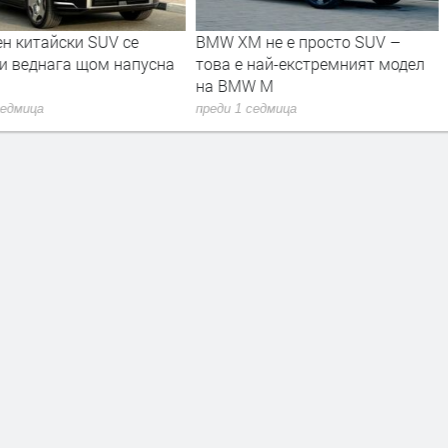
н китайски SUV се
BMW XM не е просто SUV –
и веднага щом напусна
това е най-екстремният модел
на BMW M
седмица
преди 1 седмица