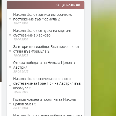
Още новини
Никола Цолов записа историческо
постижение във Формула 2
16.07.2026
Никола Цолов се пуска на картинг
състезание в Хасково
15.04.2026
За втори път изобщо: Български пилот
отива във Формула 2
16.09.2025
Отнеха победата на Никола Цолов в
Австрия
30.06.2025
​Никола Цолов спечели основното
състезание за Гран При на Австрия във
Формула 3
29.06.2025
Голяма новина и промяна за Никола
Цолов във F3
06.11.2024
Никола Цолов с нова победа и рекордно