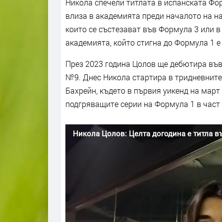
Никола спечели титлата в испанската Фор
влиза в академията преди началото на на
които се състезават във Формула 3 или 
академията, който стигна до Формула 1 
През 2023 година Цолов ще дебютира във 
№9. Днес Никола стартира в тридневните
Бахрейн, където в първия уикенд на март
подгряващите серии на Формула 1 в част