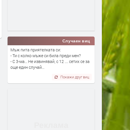
Aston Martin пусна лимитирана
Новата Honda Prelude ви
серия на Vanquish по случай 25-
пленява, без да ви разор
ия му юбилей
преди 2 седмици
преди 2 седмици
Случаен виц
Мъж пита приятелката си:
- Ти с колко мъже си била преди мен?
- С 3-ма... Не извинявай, с 12 .... сетих се за
още един случай...
Покажи друг виц