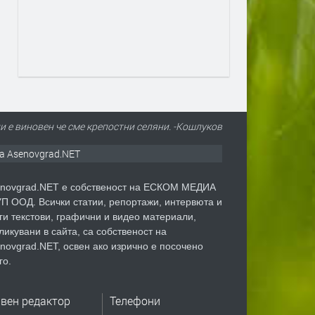
и е виновен че сме крепостни селяни. -Кошлуков
а Asenovgrad.NET
novgrad.NET е собственост на ЕСКОМ МЕДИА
П ООД. Всички статии, репортажи, интервюта и
ги текстови, графични и видео материали,
ликувани в сайта, са собственост на
novgrad.NET, освен ако изрично е посочено
го.
авен редактор
Телефони