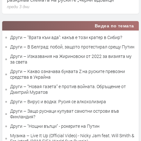
преди 3 дни
п
Видеа по темата
Други – "Врата към ада": какъв е този кратер в Сибир?
Други – В Белград: побой, защото протестирал срещу Путин
Други – Изказвания на Жириновски от 2022 за визията му
за света
Други – Какво означава буквата Z на руските превозни
средства в Украйна
Други – “Новая газета” е против войната. Обръщение от
Дмитрий Муратов
Други – Вирус и водка: Русия се алкохолизира
Други – Защо руснаци купуват самотни острови във
Финландия?
Други – "Нощни вълци" - рокерите на Путин
Музика – Live It Up (Official Video) - Nicky Jam feat. Will Smith &