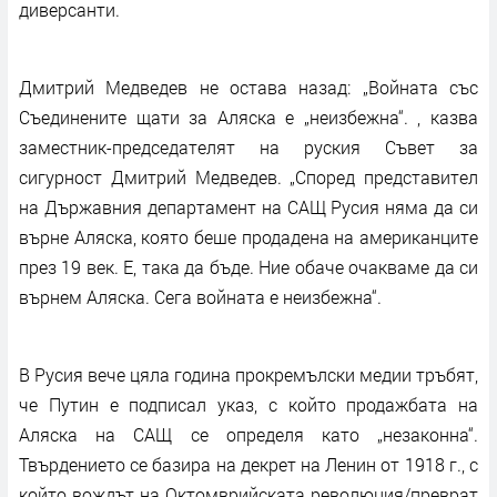
диверсанти.
Дмитрий Медведев не остава назад: „Войната със
Съединените щати за Аляска е „неизбежна“. , казва
заместник-председателят на руския Съвет за
сигурност Дмитрий Медведев. „Според представител
на Държавния департамент на САЩ Русия няма да си
върне Аляска, която беше продадена на американците
през 19 век. Е, така да бъде. Ние обаче очакваме да си
върнем Аляска. Сега войната е неизбежна“.
В Русия вече цяла година прокремълски медии тръбят,
че Путин е подписал указ, с който продажбата на
Аляска на САЩ се определя като „незаконна“.
Твърдението се базира на декрет на Ленин от 1918 г., с
който вождът на Октомврийската революция/преврат