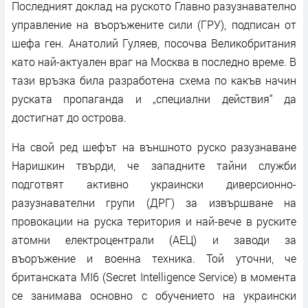
Последният доклад на руското Главно разузнавателно
управление на въоръжените сили (ГРУ), подписан от
шефа ген. Анатолий Гуляев, посочва Великобритания
като най-актуален враг на Москва в последно време. В
тази връзка била разработена схема по какъв начин
руската пропаганда и „специални действия“ да
достигнат до острова.
На свой ред шефът на външното руско разузнаване
Наришкин твърди, че западните тайни служби
подготвят активно украински диверсионно-
разузнавателни групи (ДРГ) за извършване на
провокации на руска територия и най-вече в руските
атомни електроцентрали (АЕЦ) и заводи за
въоръжение и военна техника. Той уточни, че
британската MI6 (Secret Intelligence Service) в момента
се занимава основно с обучението на украински