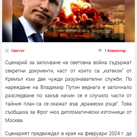
Светът
1 Коментар
Сценарий за започване на световна война съдържат
секретни документи, част от които са „изтекли“ от
Кремъл към две чужди разузнавателни служби. По
нареждане на Владимир Путин веднага е започнало
разследване по какъв начин се е случило части от
тайния план са се окажат във „вражески ръце“. Това
съобщиха за Фрог нюз дипломатически източници от
Москва.
Сценарият предвиждал в края на февруари 2024 г. да