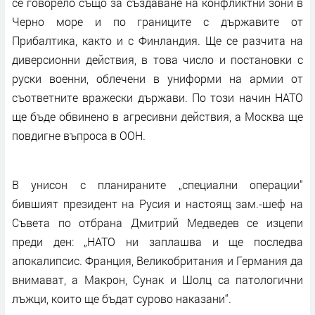
се говорело също за създаване на конфликтни зони в
Черно море и по границите с държавите от
Прибалтика, както и с Финландия. Ще се разчита на
диверсионни действия, в това число и постановки с
руски военни, облечени в униформи на армии от
съответните вражески държави. По този начин НАТО
ще бъде обвинено в агресивни действия, а Москва ще
повдигне въпроса в ООН.
В унисон с планираните „специални операции“
бившият президент на Русия и настоящ зам.-шеф на
Съвета по отбрана Дмитрий Медведев се изцепи
преди ден: „НАТО ни заплашва и ще последва
апокалипсис. Франция, Великобритания и Германия да
внимават, а Макрон, Сунак и Шолц са патологични
лъжци, които ще бъдат сурово наказани“.