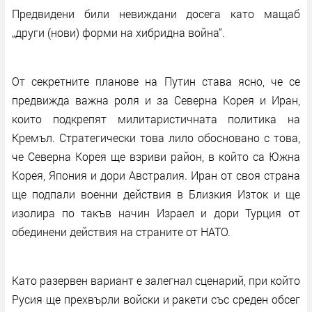
Предвидени били невиждани досега като мащаб
„други (нови) форми на хибридна война“.
От секретните планове на Путин става ясно, че се
предвижда важна роля и за Северна Корея и Иран,
които подкрепят милитаристичната политика на
Кремъл. Стратегически това лило обосновано с това,
че Северна Корея ще взриви район, в който са Южна
Корея, Япония и дори Австралия. Иран от своя страна
ще подпали военни действия в Близкия Изток и ще
изолира по такъв начин Израел и дори Турция от
обединени действия на страните от НАТО.
Като разервен вариант е залегнал сценарий, при който
Русия ще прехвърли войски и ракети със среден обсег