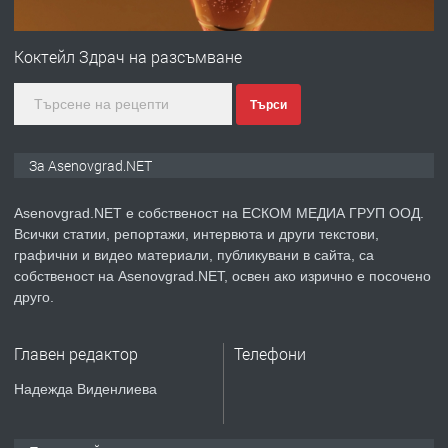
ПРЕДЛАГА
Дава под наем Асеновград
Коктейл Здрач на разсъмване
Търси
преди 2 години
ПРЕДЛАГА
Давам индивидуалани уроци по
За Asenovgrad.NET
Немски език
Asenovgrad.NET е собственост на ЕСКОМ МЕДИА ГРУП ООД.
Всички статии, репортажи, интервюта и други текстови,
преди 2 години
графични и видео материали, публикувани в сайта, са
собственост на Asenovgrad.NET, освен ако изрично е посочено
ПРЕДЛАГА
ремонт на покриви
друго.
Главен редактор
Телефони
преди 2 години
Надежда Виденлиева
ПРЕДЛАГА
Висококачествени Целофанови
Пликове - СКОРПИОПЛАСТ