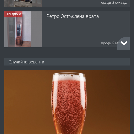
преди 3 месеца
ПРЕДЛАГА
🌟HYUNDAI i10 - 2024 | Само 55 лв./
ден от DL RENT🌟
преди 10 месеца
ПРЕДЛАГА
Професионална броячна машина -
Случайна рецепта
със сертификат от ЕЦБ
преди 1 година
ПРЕДЛАГА
Професионална зеленчукорезачка
за заведения и дома
преди 1 година