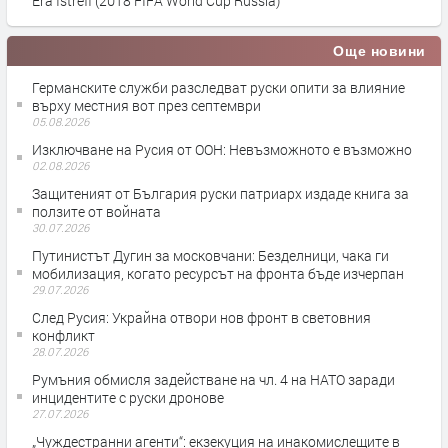
Era Istrefi (2018 FIFA World Cup Russia)
Още новини
Германските служби разследват руски опити за влияние
върху местния вот през септември
05.08.2026
Изключване на Русия от ООН: Невъзможното е възможно
02.08.2026
Защитеният от България руски патриарх издаде книга за
ползите от войната
30.07.2026
Путинистът Дугин за московчани: Безделници, чака ги
мобилизация, когато ресурсът на фронта бъде изчерпан
29.07.2026
След Русия: Украйна отвори нов фронт в световния
конфликт
28.07.2026
Румъния обмисля задействане на чл. 4 на НАТО заради
инцидентите с руски дронове
27.07.2026
„Чуждестранни агенти“: екзекуция на инакомислещите в