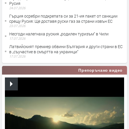
Русия
24.07.2026
Гърция осребри подкрепата си за 21-ия пакет от санкции
срещу Русия: Ще доставя руски газ за страни извън ЕС
23.07.2026
Несгоди налегнаха руския „родилен туризъм“ в Чили
17.07.2026
Латвийският премиер обвини България и други страни в ЕС
в „съучастие в смъртта на украинци“
17.07.2026
Препоръчано видео