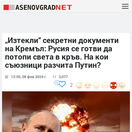
„Изтекли“ секретни документи
на Кремъл: Русия се готви да
потопи света в кръв. На кои
съюзници разчита Путин?
13:05, 08 фев 2024 г.
3,077
0
2