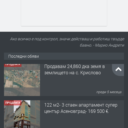
Ако всичко е под контрол, значи действаш и работиш твърде
бавно. - Марио Андрети
Последни обяви
ПРЕДЛАГА
122 м2- 3 стаен апартамент супер
център Асеновград- 169 500 €.
преди 3 месеца
ПРЕДЛАГА
Ретро Остъклена врата