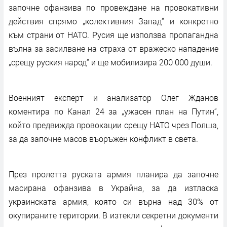
започне офанзива по провеждане на провокативни
действия спрямо „колективния Запад“ и конкретно
към страни от НАТО. Русия ще използва пропагандна
вълна за засилване на страха от вражеско нападение
„срещу руския народ“ и ще мобилизира 200 000 души.
Военният експерт и анализатор Олег Жданов
коментира по Канал 24 за „ужасен план на Путин“,
който предвижда провокации срещу НАТО чрез Полша,
за да започне масов въоръжен конфликт в света.
През пролетта руската армия планира да започне
масирана офанзива в Украйна, за да изтласка
украинската армия, която си върна над 30% от
окупираните територии. В изтекли секретни документи