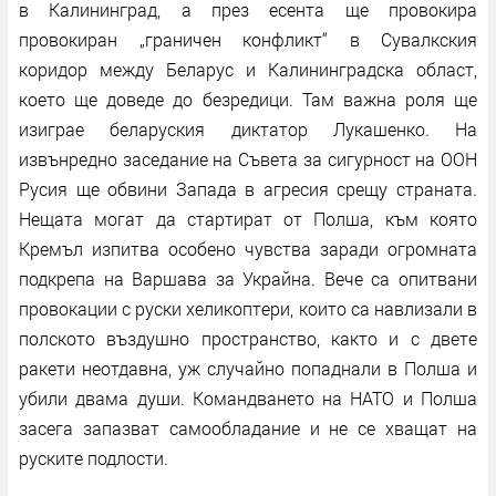
в Калининград, а през есента ще провокира
провокиран „граничен конфликт“ в Сувалкския
коридор между Беларус и Калининградска област,
което ще доведе до безредици. Там важна роля ще
изиграе беларуския диктатор Лукашенко. На
извънредно заседание на Съвета за сигурност на ООН
Русия ще обвини Запада в агресия срещу страната.
Нещата могат да стартират от Полша, към която
Кремъл изпитва особено чувства заради огромната
подкрепа на Варшава за Украйна. Вече са опитвани
провокации с руски хеликоптери, които са навлизали в
полското въздушно пространство, както и с двете
ракети неотдавна, уж случайно попаднали в Полша и
убили двама души. Командването на НАТО и Полша
засега запазват самообладание и не се хващат на
руските подлости.