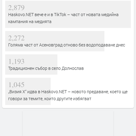
2,879
Haskovo.NET вече е и в TikTok – част от новата медийна
кампания на медията
2,272
Голяма част от Асеновград отново без водоподаване днес
1,193
Традиционен събор в село Долнослав
1,045
„Визия Х“ идва в Haskovo.NET – новото предаване, което ще
говори за темите, които другите избягват